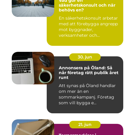
Vad gör en
säkerhetskonsult och när
behövs en?
En säkerhetskonsult arbetar
med att förebygga angrepp
mot byggnader,
verksamheter och
människor. Fok...
30. jun
Annonsera på Öland: Så
når företag rätt publik året
runt
Att synas på Öland handlar
om mer än en
sommarkampanj. Företag
som vill bygga e...
21. jun