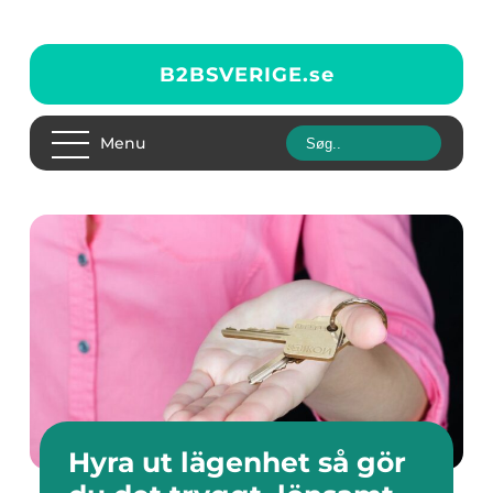
B2BSVERIGE.
se
Menu
Hyra ut lägenhet så gör