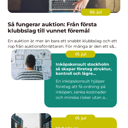
02. jul
Så fungerar auktion: Från första
klubbslag till vunnet föremål
En auktion är mer än bara ett snabbt klubbslag och ett
rop från auktionsförrättaren. För många är den ett s&...
01. jul
Inköpskonsult stockholm
så skapar företag struktur,
kontroll och lägre
kostnader
En inköpskonsult hjälper
företag att få ordning på
inköpen, sänka kostnader
och minska risker utan a...
01. jul