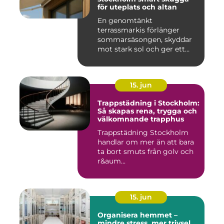
för uteplats och altan
En genomtänkt
terrassmarkis förlänger
sommarsäsongen, skyddar
mot stark sol och ger ett
behagligare ...
15. jun
Trappstädning i Stockholm:
Så skapas rena, trygga och
välkomnande trapphus
Trappstädning Stockholm
handlar om mer än att bara
ta bort smuts från golv och
r&aum...
15. jun
Organisera hemmet –
mindre stress, mer trivsel