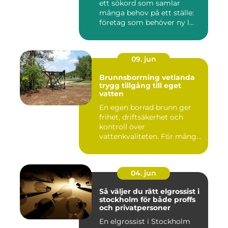
ett sökord som samlar
många behov på ett ställe:
företag som behöver ny l...
09. jun
Brunnsborrning vetlanda
trygg tillgång till eget
vatten
En egen borrad brunn ger
frihet, driftsäkerhet och
kontroll över
vattenkvaliteten. För många
fastigh...
04. jun
Så väljer du rätt elgrossist i
stockholm för både proffs
och privatpersoner
En elgrossist i Stockholm