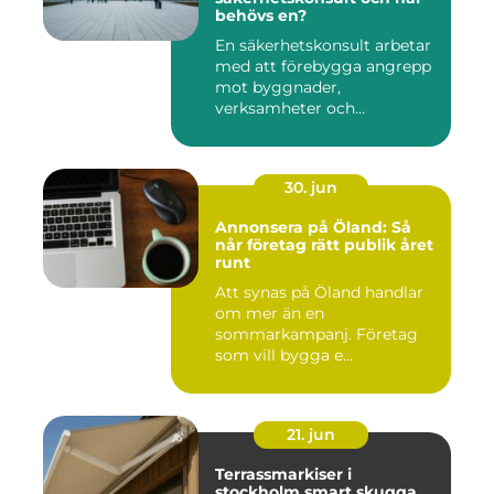
behövs en?
En säkerhetskonsult arbetar
med att förebygga angrepp
mot byggnader,
verksamheter och
människor. Fok...
30. jun
Annonsera på Öland: Så
når företag rätt publik året
runt
Att synas på Öland handlar
om mer än en
sommarkampanj. Företag
som vill bygga e...
21. jun
Terrassmarkiser i
stockholm smart skugga