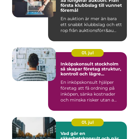
Så fungerar auktion: Från
första klubbslag till vunnet
föremål
En auktion är mer än bara
ett snabbt klubbslag och ett
rop från auktionsförr&au...
01. jul
Inköpskonsult stockholm
så skapar företag struktur,
kontroll och lägre
kostnader
En inköpskonsult hjälper
företag att få ordning på
inköpen, sänka kostnader
och minska risker utan a...
01. jul
Vad gör en
säkerhetskonsult och när