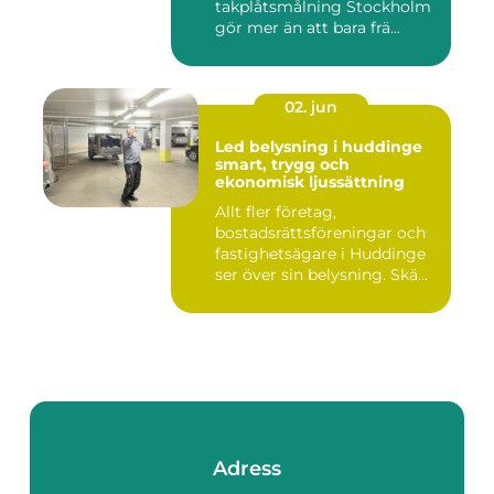
takplåtsmålning Stockholm
gör mer än att bara frä...
02. jun
Led belysning i huddinge
smart, trygg och
ekonomisk ljussättning
Allt fler företag,
bostadsrättsföreningar och
fastighetsägare i Huddinge
ser över sin belysning. Skä...
Adress