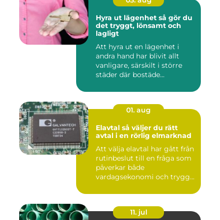
Hyra ut lägenhet så gör du
det tryggt, lönsamt och
lagligt
Att hyra ut en lägenhet i
andra hand har blivit allt
vanligare, särskilt i större
städer där bostäde...
01. aug
Elavtal så väljer du rätt
avtal i en rörlig elmarknad
Att välja elavtal har gått från
rutinbeslut till en fråga som
påverkar både
vardagsekonomi och trygg...
11. jul