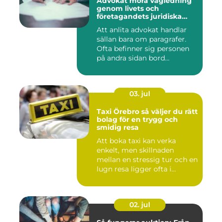
Advokat mora vägledning
genom livets och
företagandets juridiska
frågor
Att anlita advokat handlar
sällan bara om paragrafer.
Ofta befinner sig personen
på andra sidan bord...
03. jul
Taxi Örebro så väljer du rätt
bolag för en trygg och
smidig resa
Att boka taxi kan verka
enkelt, men skillnaden
mellan en stressig tur och en
lugn resa ligger ofta i...
02. jul