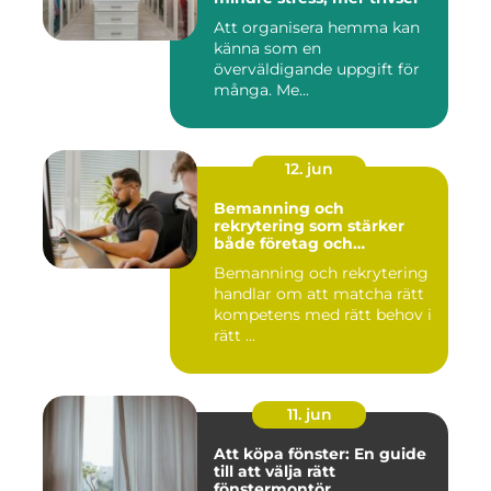
Att organisera hemma kan
känna som en
överväldigande uppgift för
många. Me...
12. jun
Bemanning och
rekrytering som stärker
både företag och
medarbetare
Bemanning och rekrytering
handlar om att matcha rätt
kompetens med rätt behov i
rätt ...
11. jun
Att köpa fönster: En guide
till att välja rätt
fönstermontör