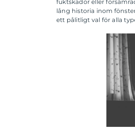
fuktskador eller försämra
lång historia inom fönster
ett pålitligt val för alla t