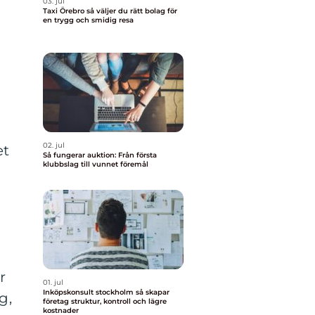
03. jul
Taxi Örebro så väljer du rätt bolag för
en trygg och smidig resa
02. jul
et
Så fungerar auktion: Från första
klubbslag till vunnet föremål
r
01. jul
Inköpskonsult stockholm så skapar
g,
företag struktur, kontroll och lägre
kostnader