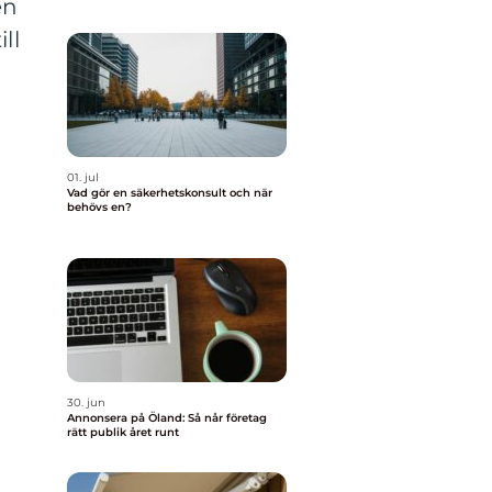
en
ll
01. jul
Vad gör en säkerhetskonsult och när
behövs en?
30. jun
Annonsera på Öland: Så når företag
rätt publik året runt