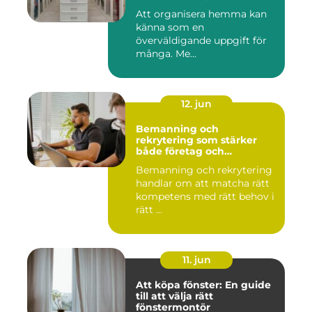
Att organisera hemma kan
känna som en
överväldigande uppgift för
många. Me...
12. jun
Bemanning och
rekrytering som stärker
både företag och
medarbetare
Bemanning och rekrytering
handlar om att matcha rätt
kompetens med rätt behov i
rätt ...
11. jun
Att köpa fönster: En guide
till att välja rätt
fönstermontör