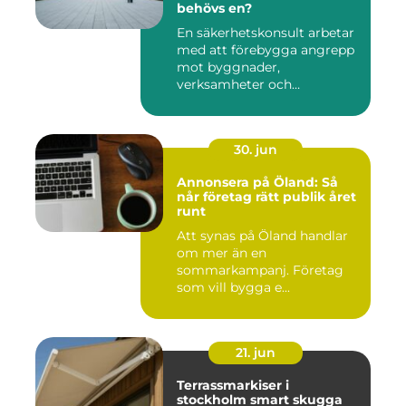
behövs en?
En säkerhetskonsult arbetar
med att förebygga angrepp
mot byggnader,
verksamheter och
människor. Fok...
30. jun
Annonsera på Öland: Så
når företag rätt publik året
runt
Att synas på Öland handlar
om mer än en
sommarkampanj. Företag
som vill bygga e...
21. jun
Terrassmarkiser i
stockholm smart skugga