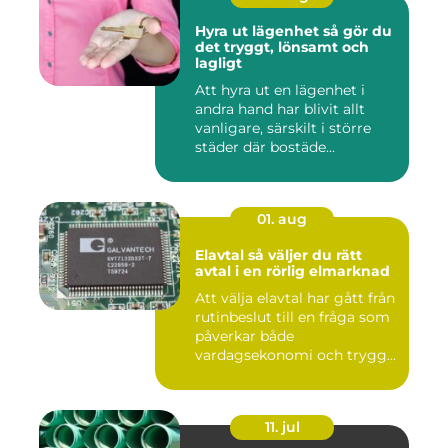
Hyra ut lägenhet så gör du
det tryggt, lönsamt och
lagligt
Att hyra ut en lägenhet i
andra hand har blivit allt
vanligare, särskilt i större
städer där bostäde...
01. aug
Elavtal så väljer du rätt
avtal i en rörlig elmarknad
Att välja elavtal har gått från
rutinbeslut till en fråga som
påverkar både
vardagsekonomi och trygg...
11. jul