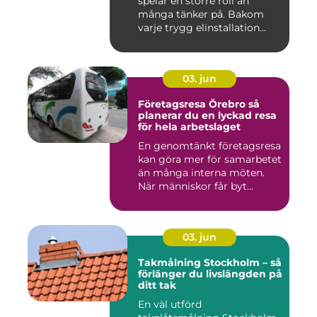
spelar en större roll än
många tänker på. Bakom
varje trygg elinstallation...
03. jun
Företagsresa Örebro så
planerar du en lyckad resa
för hela arbetslaget
En genomtänkt företagsresa
kan göra mer för samarbetet
än många interna möten.
När människor får byt...
03. jun
Takmålning Stockholm – så
förlänger du livslängden på
ditt tak
En väl utförd