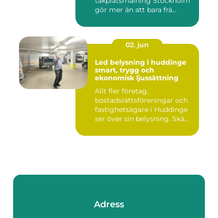
takplåtsmålning Stockholm
gör mer än att bara frä...
02. jun
Led belysning i huddinge
smart, trygg och
ekonomisk ljussättning
Allt fler företag,
bostadsrättsföreningar och
fastighetsägare i Huddinge
ser över sin belysning. Skä...
Adress