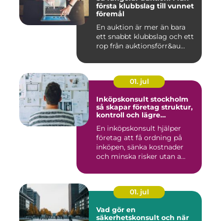
första klubbslag till vunnet
föremål
En auktion är mer än bara
ett snabbt klubbslag och ett
rop från auktionsförr&au...
01. jul
Inköpskonsult stockholm
så skapar företag struktur,
kontroll och lägre
kostnader
En inköpskonsult hjälper
företag att få ordning på
inköpen, sänka kostnader
och minska risker utan a...
01. jul
Vad gör en
säkerhetskonsult och när