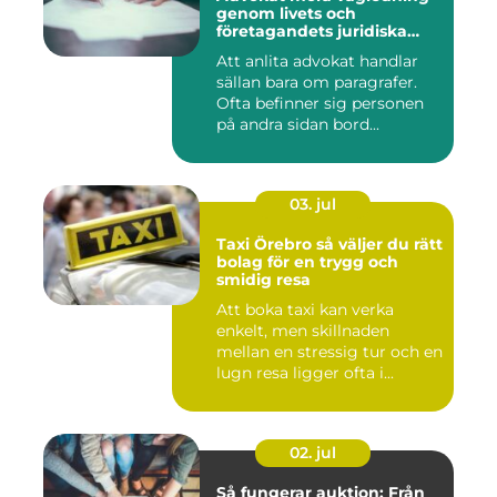
genom livets och
företagandets juridiska
frågor
Att anlita advokat handlar
sällan bara om paragrafer.
Ofta befinner sig personen
på andra sidan bord...
03. jul
Taxi Örebro så väljer du rätt
bolag för en trygg och
smidig resa
Att boka taxi kan verka
enkelt, men skillnaden
mellan en stressig tur och en
lugn resa ligger ofta i...
02. jul
Så fungerar auktion: Från