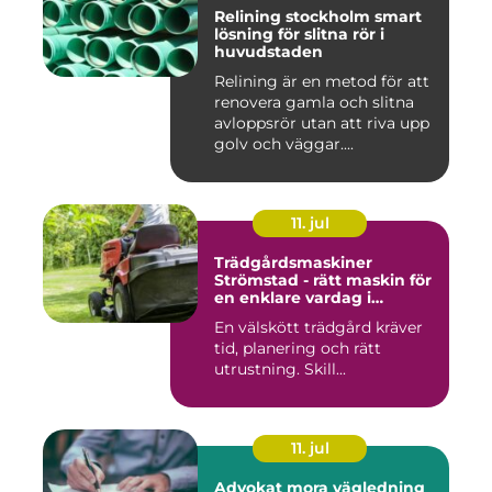
Relining stockholm smart
lösning för slitna rör i
huvudstaden
Relining är en metod för att
renovera gamla och slitna
avloppsrör utan att riva upp
golv och väggar....
11. jul
Trädgårdsmaskiner
Strömstad - rätt maskin för
en enklare vardag i
trädgården
En välskött trädgård kräver
tid, planering och rätt
utrustning. Skill...
11. jul
Advokat mora vägledning