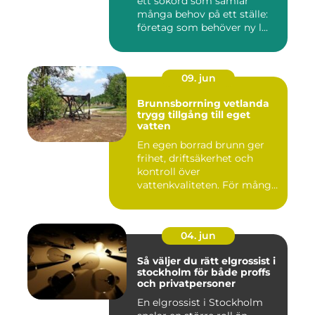
ett sökord som samlar
många behov på ett ställe:
företag som behöver ny l...
09. jun
Brunnsborrning vetlanda
trygg tillgång till eget
vatten
En egen borrad brunn ger
frihet, driftsäkerhet och
kontroll över
vattenkvaliteten. För många
fastigh...
04. jun
Så väljer du rätt elgrossist i
stockholm för både proffs
och privatpersoner
En elgrossist i Stockholm