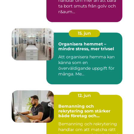
handlar om mer än att bara
ta bort smuts från golv och
r&aum...
15. jun
Organisera hemmet –
mindre stress, mer trivsel
Att organisera hemma kan
känna som en
överväldigande uppgift för
många. Me...
12. jun
Bemanning och
rekrytering som stärker
både företag och
medarbetare
Bemanning och rekrytering
handlar om att matcha rätt