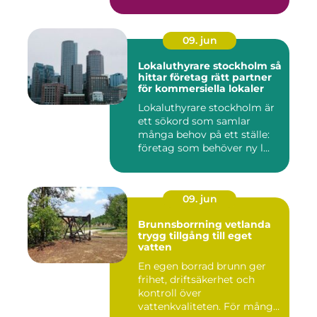
09. jun
Lokaluthyrare stockholm så
hittar företag rätt partner
för kommersiella lokaler
Lokaluthyrare stockholm är
ett sökord som samlar
många behov på ett ställe:
företag som behöver ny l...
09. jun
Brunnsborrning vetlanda
trygg tillgång till eget
vatten
En egen borrad brunn ger
frihet, driftsäkerhet och
kontroll över
vattenkvaliteten. För många