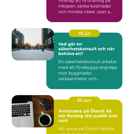
företag att få ordning på
inköpen, sänka kostnader
och minska risker utan a...
01. jul
Vad gör en
säkerhetskonsult och när
behövs en?
En säkerhetskonsult arbetar
med att förebygga angrepp
mot byggnader,
verksamheter och
människor. Fok...
30. jun
Annonsera på Öland: Så
når företag rätt publik året
runt
Att synas på Öland handlar