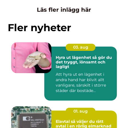
Läs fler inlägg här
Fler nyheter
03. aug
Hyra ut lägenhet så gör du
det tryggt, lönsamt och
lagligt
Att hyra ut en lägenhet i
andra hand har blivit allt
vanligare, särskilt i större
städer där bostäde...
01. aug
Elavtal så väljer du rätt
avtal i en rörlig elmarknad