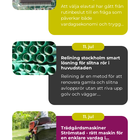
Att välja elavtal har gått från
rutinbeslut till en fråga som
påverkar både
vardagsekonomi och trygg...
11. jul
Relining stockholm smart
lösning för slitna rör i
huvudstaden
Relining är en metod för att
renovera gamla och slitna
avloppsrör utan att riva upp
golv och väggar....
11. jul
Trädgårdsmaskiner
Strömstad - rätt maskin för
en enklare vardag i