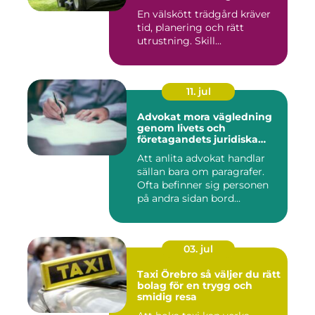
trädgården
En välskött trädgård kräver
tid, planering och rätt
utrustning. Skill...
11. jul
Advokat mora vägledning
genom livets och
företagandets juridiska
frågor
Att anlita advokat handlar
sällan bara om paragrafer.
Ofta befinner sig personen
på andra sidan bord...
03. jul
Taxi Örebro så väljer du rätt
bolag för en trygg och
smidig resa