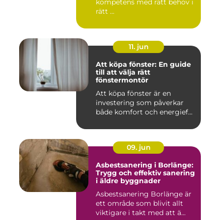
kompetens med rätt behov i
rätt ...
11. jun
Att köpa fönster: En guide
till att välja rätt
fönstermontör
Att köpa fönster är en
investering som påverkar
både komfort och energief...
09. jun
Asbestsanering i Borlänge:
Trygg och effektiv sanering
i äldre byggnader
Asbestsanering Borlänge är
ett område som blivit allt
viktigare i takt med att ä...