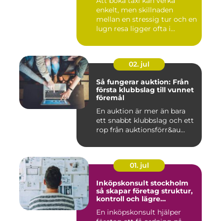
Att boka taxi kan verka
enkelt, men skillnaden
mellan en stressig tur och en
lugn resa ligger ofta i...
02. jul
Så fungerar auktion: Från
första klubbslag till vunnet
föremål
En auktion är mer än bara
ett snabbt klubbslag och ett
rop från auktionsförr&au...
01. jul
Inköpskonsult stockholm
så skapar företag struktur,
kontroll och lägre
kostnader
En inköpskonsult hjälper