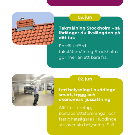
03. jun
Takmålning Stockholm – så
förlänger du livslängden på
ditt tak
En väl utförd
takplåtsmålning Stockholm
gör mer än att bara frä...
02. jun
Led belysning i huddinge
smart, trygg och
ekonomisk ljussättning
Allt fler företag,
bostadsrättsföreningar och
fastighetsägare i Huddinge
ser över sin belysning. Skä...