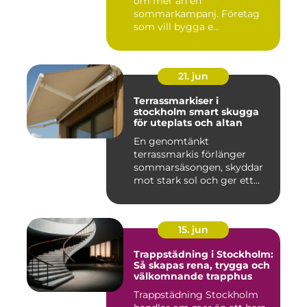
om mer än en
sommarkampanj. Företag
som vill bygga e...
21. jun
Terrassmarkiser i
stockholm smart skugga
för uteplats och altan
En genomtänkt
terrassmarkis förlänger
sommarsäsongen, skyddar
mot stark sol och ger ett
behagligare ...
15. jun
Trappstädning i Stockholm:
Så skapas rena, trygga och
välkomnande trapphus
Trappstädning Stockholm