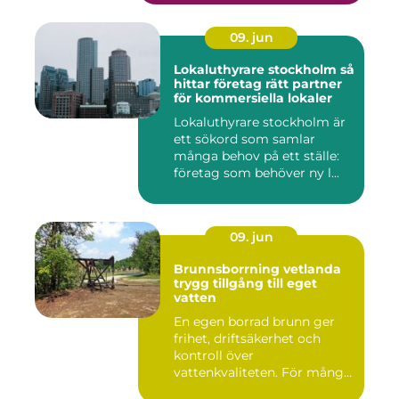
09. jun
Lokaluthyrare stockholm så
hittar företag rätt partner
för kommersiella lokaler
Lokaluthyrare stockholm är
ett sökord som samlar
många behov på ett ställe:
företag som behöver ny l...
09. jun
Brunnsborrning vetlanda
trygg tillgång till eget
vatten
En egen borrad brunn ger
frihet, driftsäkerhet och
kontroll över
vattenkvaliteten. För många
fastigh...