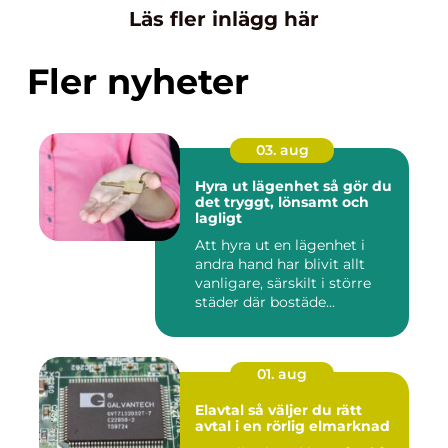
Läs fler inlägg här
Fler nyheter
03. aug
Hyra ut lägenhet så gör du
det tryggt, lönsamt och
lagligt
Att hyra ut en lägenhet i
andra hand har blivit allt
vanligare, särskilt i större
städer där bostäde...
01. aug
Elavtal så väljer du rätt
avtal i en rörlig elmarknad