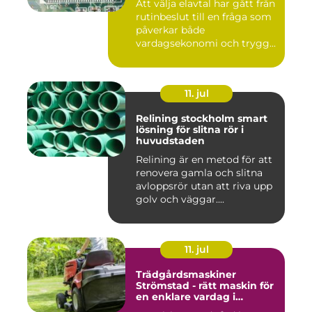
Att välja elavtal har gått från
rutinbeslut till en fråga som
påverkar både
vardagsekonomi och trygg...
11. jul
Relining stockholm smart
lösning för slitna rör i
huvudstaden
Relining är en metod för att
renovera gamla och slitna
avloppsrör utan att riva upp
golv och väggar....
11. jul
Trädgårdsmaskiner
Strömstad - rätt maskin för
en enklare vardag i
trädgården