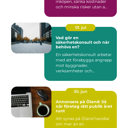
inköpen, sänka kostnader
och minska risker utan a...
01. jul
Vad gör en
säkerhetskonsult och när
behövs en?
En säkerhetskonsult arbetar
med att förebygga angrepp
mot byggnader,
verksamheter och
människor. Fok...
30. jun
Annonsera på Öland: Så
når företag rätt publik året
runt
Att synas på Öland handlar
om mer än en