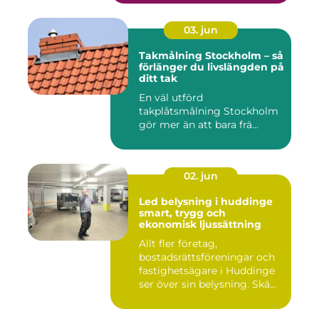
03. jun
Takmålning Stockholm – så
förlänger du livslängden på
ditt tak
En väl utförd
takplåtsmålning Stockholm
gör mer än att bara frä...
02. jun
Led belysning i huddinge
smart, trygg och
ekonomisk ljussättning
Allt fler företag,
bostadsrättsföreningar och
fastighetsägare i Huddinge
ser över sin belysning. Skä...