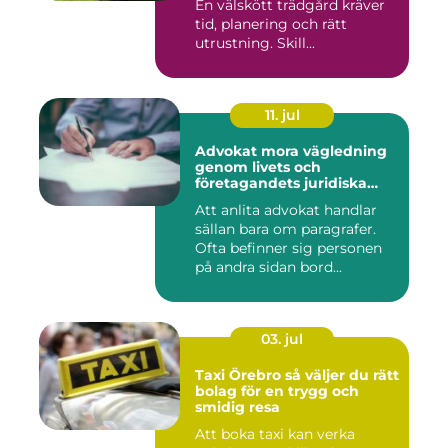
En välskött trädgård kräver
tid, planering och rätt
utrustning. Skill...
11. jul
Advokat mora vägledning
genom livets och
företagandets juridiska
frågor
Att anlita advokat handlar
sällan bara om paragrafer.
Ofta befinner sig personen
på andra sidan bord...
03. jul
Taxi Örebro så väljer du rätt
bolag för en trygg och
smidig resa
Att boka taxi kan verka