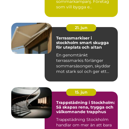
sommarkampanj. Företag
som vill bygga e...
21. jun
Terrassmarkiser i
stockholm smart skugga
för uteplats och altan
En genomtänkt
terrassmarkis förlänger
sommarsäsongen, skyddar
mot stark sol och ger ett
behagligare ...
15. jun
Trappstädning i Stockholm:
Så skapas rena, trygga och
välkomnande trapphus
Trappstädning Stockholm
handlar om mer än att bara