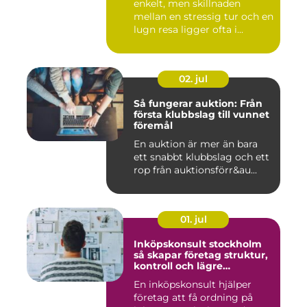
enkelt, men skillnaden
mellan en stressig tur och en
lugn resa ligger ofta i...
02. jul
Så fungerar auktion: Från
första klubbslag till vunnet
föremål
En auktion är mer än bara
ett snabbt klubbslag och ett
rop från auktionsförr&au...
01. jul
Inköpskonsult stockholm
så skapar företag struktur,
kontroll och lägre
kostnader
En inköpskonsult hjälper
företag att få ordning på