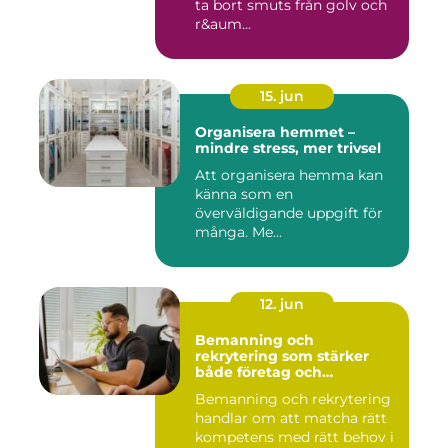
ta bort smuts från golv och
r&aum...
15. jun
Organisera hemmet –
mindre stress, mer trivsel
Att organisera hemma kan
känna som en
överväldigande uppgift för
många. Me...
12. jun
Bemanning och
rekrytering som stärker
både företag och
medarbetare
Bemanning och rekrytering
handlar om att matcha rätt
kompetens med rätt behov i