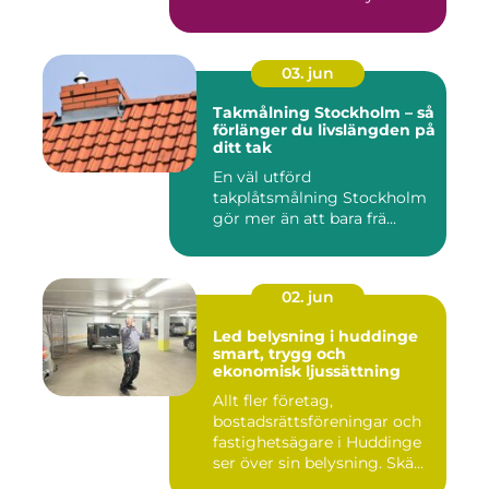
03. jun
Takmålning Stockholm – så
förlänger du livslängden på
ditt tak
En väl utförd
takplåtsmålning Stockholm
gör mer än att bara frä...
02. jun
Led belysning i huddinge
smart, trygg och
ekonomisk ljussättning
Allt fler företag,
bostadsrättsföreningar och
fastighetsägare i Huddinge
ser över sin belysning. Skä...