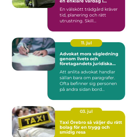
en enklare vardag i
trädgården
En välskött trädgård kräver
tid, planering och rätt
utrustning. Skill...
11. jul
Advokat mora vägledning
genom livets och
företagandets juridiska
frågor
Att anlita advokat handlar
sällan bara om paragrafer.
Ofta befinner sig personen
på andra sidan bord...
03. jul
Taxi Örebro så väljer du rätt
bolag för en trygg och
smidig resa