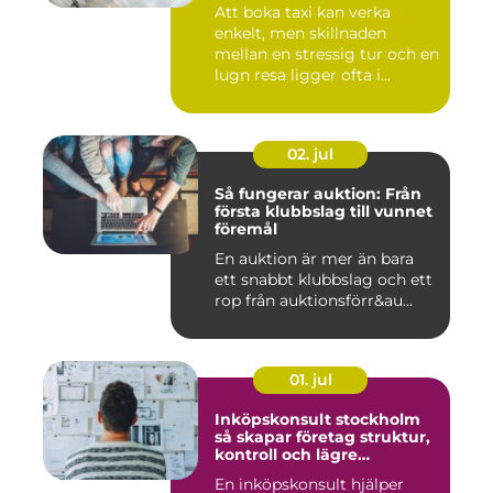
Att boka taxi kan verka
enkelt, men skillnaden
mellan en stressig tur och en
lugn resa ligger ofta i...
02. jul
Så fungerar auktion: Från
första klubbslag till vunnet
föremål
En auktion är mer än bara
ett snabbt klubbslag och ett
rop från auktionsförr&au...
01. jul
Inköpskonsult stockholm
så skapar företag struktur,
kontroll och lägre
kostnader
En inköpskonsult hjälper