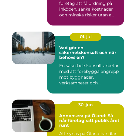
företag att få ordning på
inköpen, sänka kostnader
och minska risker utan a...
01. jul
Vad gör en
säkerhetskonsult och när
behövs en?
En säkerhetskonsult arbetar
med att förebygga angrepp
mot byggnader,
verksamheter och
människor. Fok...
30. jun
Annonsera på Öland: Så
når företag rätt publik året
runt
Att synas på Öland handlar