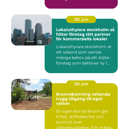
09. jun
Lokaluthyrare stockholm så
hittar företag rätt partner
för kommersiella lokaler
Lokaluthyrare stockholm är
ett sökord som samlar
många behov på ett ställe:
företag som behöver ny l...
09. jun
Brunnsborrning vetlanda
trygg tillgång till eget
vatten
En egen borrad brunn ger
frihet, driftsäkerhet och
kontroll över
vattenkvaliteten. För många