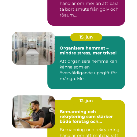
handlar om mer än att bara
ta bort smuts från golv och
r&aum...
15. jun
Organisera hemmet –
mindre stress, mer trivsel
Att organisera hemma kan
känna som en
överväldigande uppgift för
många. Me...
12. jun
Bemanning och
rekrytering som stärker
både företag och
medarbetare
Bemanning och rekrytering
handlar om att matcha rätt