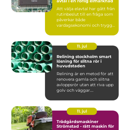
avtal i en rörlig elmarknad
Att välja elavtal har gått från
rutinbeslut till en fråga som
påverkar både
vardagsekonomi och trygg...
11. jul
Relining stockholm smart
lösning för slitna rör i
huvudstaden
Relining är en metod för att
renovera gamla och slitna
avloppsrör utan att riva upp
golv och väggar....
11. jul
Trädgårdsmaskiner
Strömstad - rätt maskin för