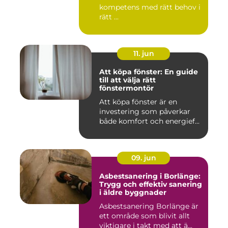
kompetens med rätt behov i
rätt ...
11. jun
Att köpa fönster: En guide
till att välja rätt
fönstermontör
Att köpa fönster är en
investering som påverkar
både komfort och energief...
09. jun
Asbestsanering i Borlänge:
Trygg och effektiv sanering
i äldre byggnader
Asbestsanering Borlänge är
ett område som blivit allt
viktigare i takt med att ä...