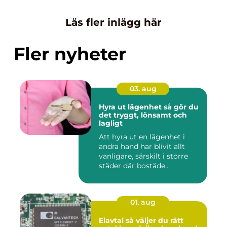
Läs fler inlägg här
Fler nyheter
03. aug
Hyra ut lägenhet så gör du
det tryggt, lönsamt och
lagligt
Att hyra ut en lägenhet i
andra hand har blivit allt
vanligare, särskilt i större
städer där bostäde...
01. aug
Elavtal så väljer du rätt