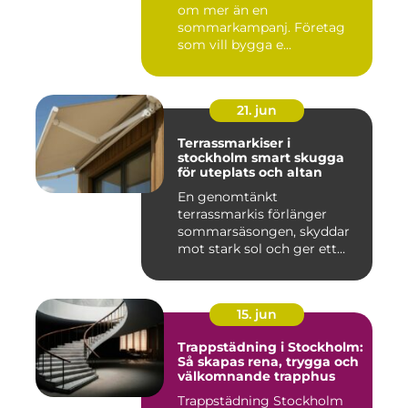
om mer än en
sommarkampanj. Företag
som vill bygga e...
21. jun
Terrassmarkiser i
stockholm smart skugga
för uteplats och altan
En genomtänkt
terrassmarkis förlänger
sommarsäsongen, skyddar
mot stark sol och ger ett
behagligare ...
15. jun
Trappstädning i Stockholm:
Så skapas rena, trygga och
välkomnande trapphus
Trappstädning Stockholm