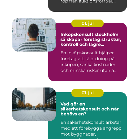
rop från auktionsförr&au...
01. jul
Inköpskonsult stockholm
så skapar företag struktur,
kontroll och lägre
kostnader
En inköpskonsult hjälper
företag att få ordning på
inköpen, sänka kostnader
och minska risker utan a...
01. jul
Vad gör en
säkerhetskonsult och när
behövs en?
En säkerhetskonsult arbetar
med att förebygga angrepp
mot byggnader,