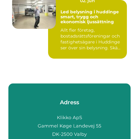
02. jun
Led belysning i huddinge
smart, trygg och
ekonomisk ljussättning
Allt fler företag,
bostadsrättsföreningar och
fastighetsägare i Huddinge
ser över sin belysning. Skä...
Adress