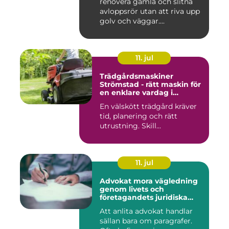
renovera gamla och slitna
avloppsrör utan att riva upp
golv och väggar....
11. jul
Trädgårdsmaskiner
Strömstad - rätt maskin för
en enklare vardag i
trädgården
En välskött trädgård kräver
tid, planering och rätt
utrustning. Skill...
11. jul
Advokat mora vägledning
genom livets och
företagandets juridiska
frågor
Att anlita advokat handlar
sällan bara om paragrafer.