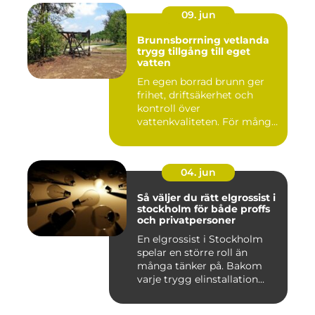
09. jun
Brunnsborrning vetlanda
trygg tillgång till eget
vatten
En egen borrad brunn ger
frihet, driftsäkerhet och
kontroll över
vattenkvaliteten. För många
fastigh...
04. jun
Så väljer du rätt elgrossist i
stockholm för både proffs
och privatpersoner
En elgrossist i Stockholm
spelar en större roll än
många tänker på. Bakom
varje trygg elinstallation...