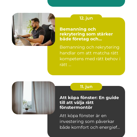
12. jun
Bemanning och
rekrytering som stärker
både företag och
medarbetare
Bemanning och rekrytering
handlar om att matcha rätt
kompetens med rätt behov i
rätt ...
11. jun
Att köpa fönster: En guide
till att välja rätt
fönstermontör
Att köpa fönster är en
investering som påverkar
både komfort och energief...