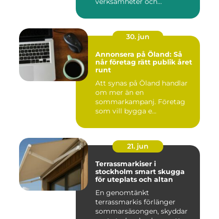
verksamheter och
människor. Fok...
30. jun
Annonsera på Öland: Så
når företag rätt publik året
runt
Att synas på Öland handlar
om mer än en
sommarkampanj. Företag
som vill bygga e...
21. jun
Terrassmarkiser i
stockholm smart skugga
för uteplats och altan
En genomtänkt
terrassmarkis förlänger
sommarsäsongen, skyddar