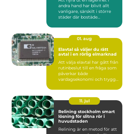
andra hand har blivit allt
vanligare, särskilt i större
städer där bostäde...
01. aug
Elavtal så väljer du rätt
avtal i en rörlig elmarknad
Att välja elavtal har gått från
rutinbeslut till en fråga som
påverkar både
vardagsekonomi och trygg...
11. jul
Relining stockholm smart
lösning för slitna rör i
huvudstaden
Relining är en metod för att