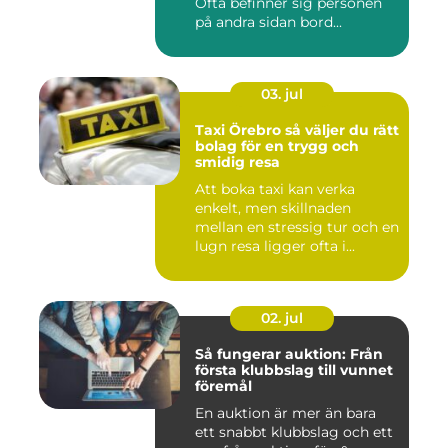
Ofta befinner sig personen
på andra sidan bord...
03. jul
Taxi Örebro så väljer du rätt
bolag för en trygg och
smidig resa
Att boka taxi kan verka
enkelt, men skillnaden
mellan en stressig tur och en
lugn resa ligger ofta i...
02. jul
Så fungerar auktion: Från
första klubbslag till vunnet
föremål
En auktion är mer än bara
ett snabbt klubbslag och ett