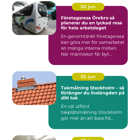
03. jun
Företagsresa Örebro så
planerar du en lyckad resa
för hela arbetslaget
En genomtänkt företagsresa
kan göra mer för samarbetet
än många interna möten.
När människor får byt...
03. jun
Takmålning Stockholm – så
förlänger du livslängden på
ditt tak
En väl utförd
takplåtsmålning Stockholm
gör mer än att bara frä...