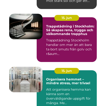
mot stark sol och ger ett
behagligare ...
15. jun
Trappstädning i Stockholm:
Så skapas rena, trygga och
välkomnande trapphus
Trappstädning Stockholm
handlar om mer än att bara
ta bort smuts från golv och
r&aum...
15. jun
Organisera hemmet –
mindre stress, mer trivsel
Att organisera hemma kan
känna som en
överväldigande uppgift för
många. Me...