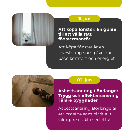
11. jun
Att köpa fönster: En guide
till att välja rätt
fönstermontör
Att köpa fönster är en
investering som påverkar
både komfort och energief...
09. jun
Asbestsanering i Borlänge:
Trygg och effektiv sanering
i äldre byggnader
Asbestsanering Borlänge är
ett område som blivit allt
viktigare i takt med att ä...