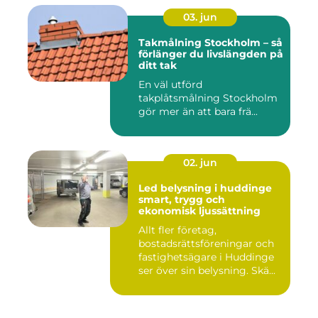
03. jun
Takmålning Stockholm – så
förlänger du livslängden på
ditt tak
En väl utförd
takplåtsmålning Stockholm
gör mer än att bara frä...
02. jun
Led belysning i huddinge
smart, trygg och
ekonomisk ljussättning
Allt fler företag,
bostadsrättsföreningar och
fastighetsägare i Huddinge
ser över sin belysning. Skä...