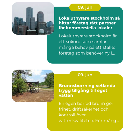
09. jun
Lokaluthyrare stockholm så
hittar företag rätt partner
för kommersiella lokaler
Lokaluthyrare stockholm är
ett sökord som samlar
många behov på ett ställe:
företag som behöver ny l...
09. jun
Brunnsborrning vetlanda
trygg tillgång till eget
vatten
En egen borrad brunn ger
frihet, driftsäkerhet och
kontroll över
vattenkvaliteten. För många
fastigh...