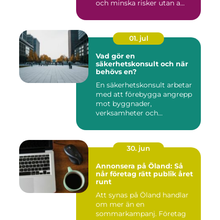
och minska risker utan a...
01. jul
Vad gör en
säkerhetskonsult och när
behövs en?
En säkerhetskonsult arbetar
med att förebygga angrepp
mot byggnader,
verksamheter och
människor. Fok...
30. jun
Annonsera på Öland: Så
når företag rätt publik året
runt
Att synas på Öland handlar
om mer än en
sommarkampanj. Företag