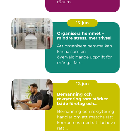
r&aum...
15. jun
Organisera hemmet –
mindre stress, mer trivsel
Att organisera hemma kan
känna som en
överväldigande uppgift för
många. Me...
12. jun
Bemanning och
rekrytering som stärker
både företag och
medarbetare
Bemanning och rekrytering
handlar om att matcha rätt
kompetens med rätt behov i
rätt ...