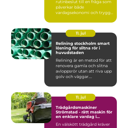
rutinbeslut till en fråga som
påverkar både
vardagsekonomi och trygg...
11. jul
Relining stockholm smart
lösning för slitna rör i
huvudstaden
Relining är en metod för att
renovera gamla och slitna
avloppsrör utan att riva upp
golv och väggar....
11. jul
Trädgårdsmaskiner
Strömstad - rätt maskin för
en enklare vardag i
trädgården
En välskött trädgård kräver