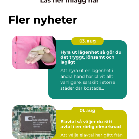
Läs fler inlägg här
Fler nyheter
03. aug
Hyra ut lägenhet så gör du
det tryggt, lönsamt och
lagligt
Att hyra ut en lägenhet i
andra hand har blivit allt
vanligare, särskilt i större
städer där bostäde...
01. aug
Elavtal så väljer du rätt
avtal i en rörlig elmarknad
Att välja elavtal har gått från