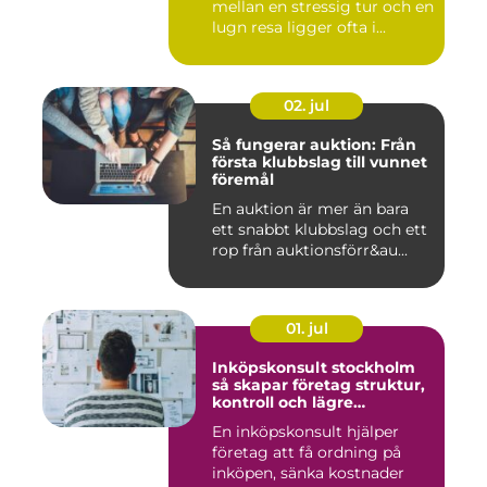
mellan en stressig tur och en
lugn resa ligger ofta i...
02. jul
Så fungerar auktion: Från
första klubbslag till vunnet
föremål
En auktion är mer än bara
ett snabbt klubbslag och ett
rop från auktionsförr&au...
01. jul
Inköpskonsult stockholm
så skapar företag struktur,
kontroll och lägre
kostnader
En inköpskonsult hjälper
företag att få ordning på
inköpen, sänka kostnader