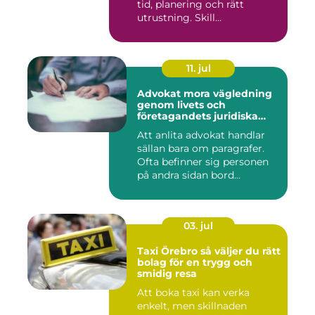
tid, planering och rätt
utrustning. Skill...
11. jul
Advokat mora vägledning
genom livets och
företagandets juridiska
frågor
Att anlita advokat handlar
sällan bara om paragrafer.
Ofta befinner sig personen
på andra sidan bord...
03. jul
Taxi Örebro så väljer du rätt
bolag för en trygg och
smidig resa
Att boka taxi kan verka
enkelt, men skillnaden