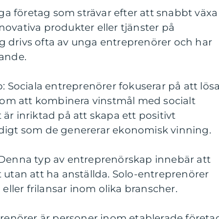
nga företag som strävar efter att snabbt växa
ovativa produkter eller tjänster på
 drivs ofta av unga entreprenörer och har
gande.
: Sociala entreprenörer fokuserar på att lös
m att kombinera vinstmål med socialt
r inriktad på att skapa ett positivt
digt som de genererar ekonomisk vinning.
 Denna typ av entreprenörskap innebär att
 utan att ha anställda. Solo-entreprenörer
 eller frilansar inom olika branscher.
prenörer är personer inom etablerade företa