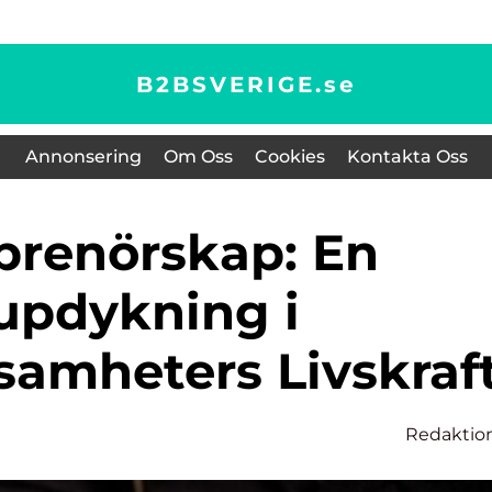
B2BSVERIGE.
se
Annonsering
Om Oss
Cookies
Kontakta Oss
updykning i
samheters Livskraf
Redaktio