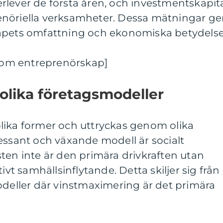
rlever de första åren, och investmentskapit
nöriella verksamheter. Dessa mätningar ge
apets omfattning och ekonomiska betydelse
p om entreprenörskap]
 olika företagsmodeller
lika former och uttryckas genom olika
essant och växande modell är socialt
ten inte är den primära drivkraften utan
ivt samhällsinflytande. Detta skiljer sig från
odeller där vinstmaximering är det primära