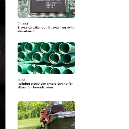
01. aug
Elavtal så väljer du rätt avtal i en rörlig
elmarknad
11. jul
Relining stockholm smart lösning för
slitna rör i huvudstaden