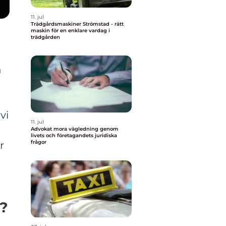
11. jul
Trädgårdsmaskiner Strömstad - rätt
maskin för en enklare vardag i
trädgården
n
vi
11. jul
Advokat mora vägledning genom
livets och företagandets juridiska
frågor
r
t?