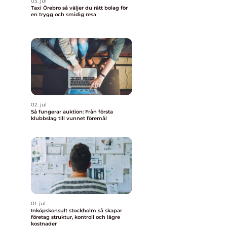
03. jul
Taxi Örebro så väljer du rätt bolag för
en trygg och smidig resa
02. jul
Så fungerar auktion: Från första
klubbslag till vunnet föremål
01. jul
Inköpskonsult stockholm så skapar
företag struktur, kontroll och lägre
kostnader