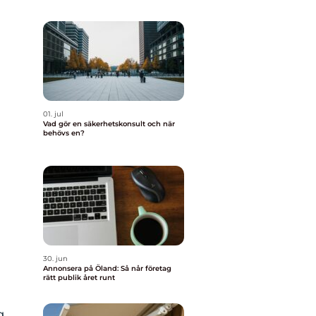
01. jul
a
Vad gör en säkerhetskonsult och när
behövs en?
30. jun
Annonsera på Öland: Så når företag
rätt publik året runt
g