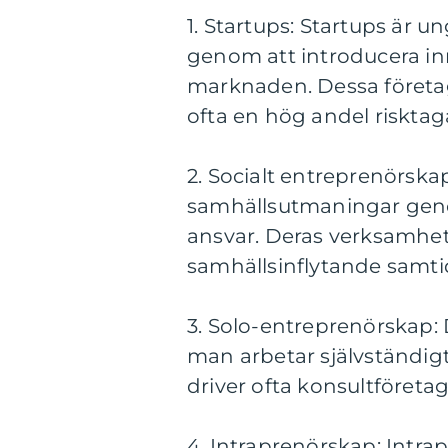
1. Startups: Startups är u
genom att introducera inn
marknaden. Dessa företag
ofta en hög andel riskta
2. Socialt entreprenörskap
samhällsutmaningar geno
ansvar. Deras verksamhet ä
samhällsinflytande samti
3. Solo-entreprenörskap:
man arbetar självständigt
driver ofta konsultföretag
4. Intraprenörskap: Intra