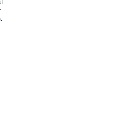
al
r
.