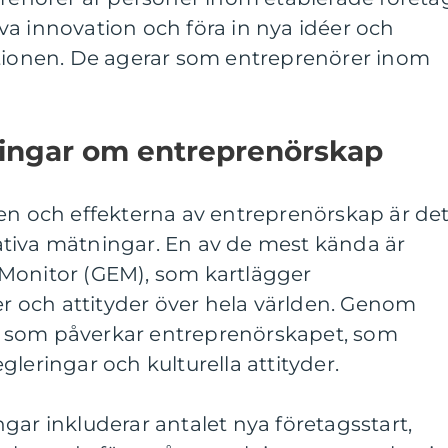
riva innovation och föra in nya idéer och
ationen. De agerar som entreprenörer inom
.
ningar om entreprenörskap
gen och effekterna av entreprenörskap är de
itativa mätningar. En av de mest kända är
Monitor (GEM), som kartlägger
ter och attityder över hela världen. Genom
rer som påverkar entreprenörskapet, som
regleringar och kulturella attityder.
gar inkluderar antalet nya företagsstart,