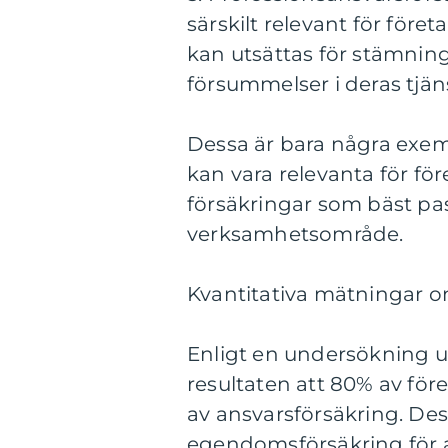
särskilt relevant för för
kan utsättas för stämningar
försummelser i deras tjän
Dessa är bara några exe
kan vara relevanta för för
försäkringar som bäst pa
verksamhetsområde.
Kvantitativa mätningar om
Enligt en undersökning u
resultaten att 80% av fö
av ansvarsförsäkring. De
egendomsförsäkring för at