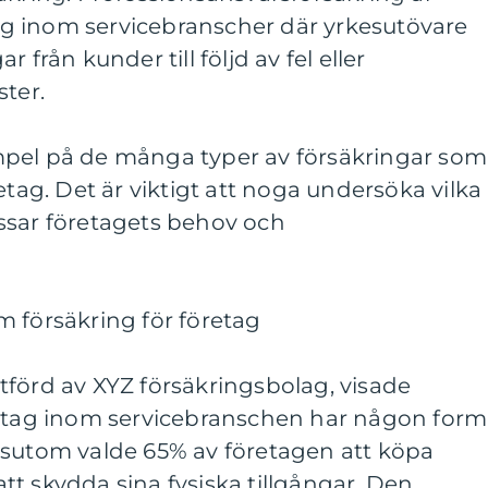
etag inom servicebranscher där yrkesutövare
 från kunder till följd av fel eller
ster.
mpel på de många typer av försäkringar som
etag. Det är viktigt att noga undersöka vilka
ssar företagets behov och
 försäkring för företag
tförd av XYZ försäkringsbolag, visade
retag inom servicebranschen har någon form
ssutom valde 65% av företagen att köpa
t skydda sina fysiska tillgångar. Den