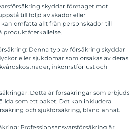
varsförsäkring skyddar företaget mot
pstå till följd av skador eller
an omfatta allt från personskador till
 produktåterkallelse.
örsäkring: Denna typ av försäkring skyddar
olyckor eller sjukdomar som orsakas av deras
ukvårdskostnader, inkomstförlust och
säkringar: Detta är försäkringar som erbjud
tällda som ett paket. Det kan inkludera
försäkring och sjukförsäkring, bland annat.
äkring: Professionsansvarsförsäkring är