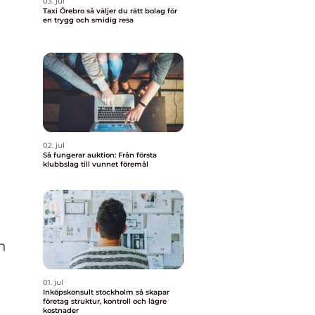
03. jul
Taxi Örebro så väljer du rätt bolag för
en trygg och smidig resa
02. jul
Så fungerar auktion: Från första
klubbslag till vunnet föremål
n
01. jul
Inköpskonsult stockholm så skapar
företag struktur, kontroll och lägre
kostnader