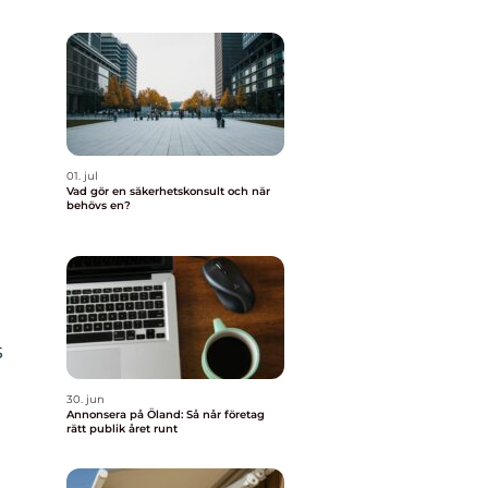
01. jul
Vad gör en säkerhetskonsult och när
behövs en?
s
30. jun
Annonsera på Öland: Så når företag
rätt publik året runt