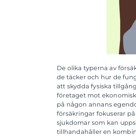
De olika typerna av försäkr
de täcker och hur de fun
att skydda fysiska tillgå
företaget mot ekonomiska 
på någon annans egendom
försäkringar fokuserar på
sjukdomar som kan uppstå
tillhandahåller en kombi