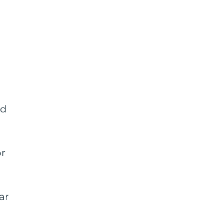
ad
or
ar