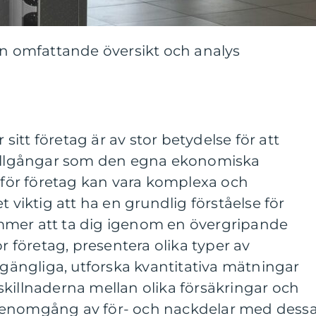
En omfattande översikt och analys
r sitt företag är av stor betydelse för att
tillgångar som den egna ekonomiska
r för företag kan vara komplexa och
t viktig att ha en grundlig förståelse för
mmer att ta dig igenom en övergripande
ör företag, presentera olika typer av
llgängliga, utforska kvantitativa mätningar
killnaderna mellan olika försäkringar och
genomgång av för- och nackdelar med dess