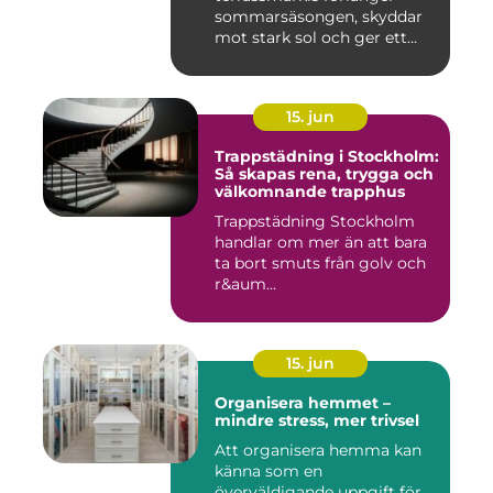
sommarsäsongen, skyddar
mot stark sol och ger ett
behagligare ...
15. jun
Trappstädning i Stockholm:
Så skapas rena, trygga och
välkomnande trapphus
Trappstädning Stockholm
handlar om mer än att bara
ta bort smuts från golv och
r&aum...
15. jun
Organisera hemmet –
mindre stress, mer trivsel
Att organisera hemma kan
känna som en
överväldigande uppgift för