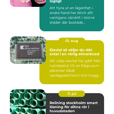
lagligt
Att hyra ut en lägenhet i
andra hand har blivit allt
vanligare, särskilt i större
städer där bostäde...
01. aug
Elavtal så väljer du rätt
avtal i en rörlig elmarknad
Att välja elavtal har gått från
rutinbeslut till en fråga som
påverkar både
vardagsekonomi och trygg...
11. jul
Relining stockholm smart
lösning för slitna rör i
huvudstaden