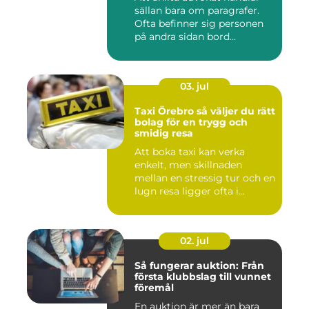
sällan bara om paragrafer.
Ofta befinner sig personen
på andra sidan bord...
03. jul
Taxi Örebro så väljer du rätt
bolag för en trygg och
smidig resa
Att boka taxi kan verka
enkelt, men skillnaden
mellan en stressig tur och en
lugn resa ligger ofta i...
02. jul
Så fungerar auktion: Från
första klubbslag till vunnet
föremål
En auktion är mer än bara