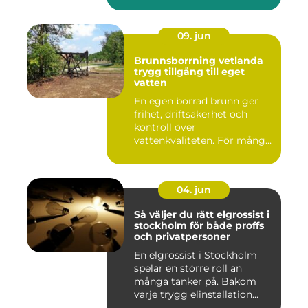
09. jun
Brunnsborrning vetlanda
trygg tillgång till eget
vatten
En egen borrad brunn ger
frihet, driftsäkerhet och
kontroll över
vattenkvaliteten. För många
fastigh...
04. jun
Så väljer du rätt elgrossist i
stockholm för både proffs
och privatpersoner
En elgrossist i Stockholm
spelar en större roll än
många tänker på. Bakom
varje trygg elinstallation...