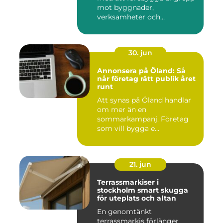
mot byggnader,
verksamheter och
människor. Fok...
30. jun
Annonsera på Öland: Så
når företag rätt publik året
runt
Att synas på Öland handlar
om mer än en
sommarkampanj. Företag
som vill bygga e...
21. jun
Terrassmarkiser i
stockholm smart skugga
för uteplats och altan
En genomtänkt
terrassmarkis förlänger