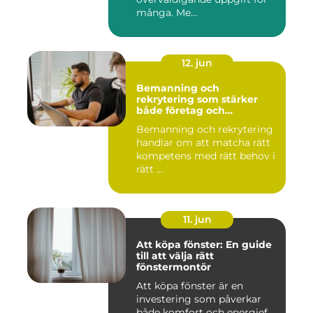
många. Me...
12. jun
Bemanning och
rekrytering som stärker
både företag och
medarbetare
Bemanning och rekrytering
handlar om att matcha rätt
kompetens med rätt behov i
rätt ...
11. jun
Att köpa fönster: En guide
till att välja rätt
fönstermontör
Att köpa fönster är en
investering som påverkar
både komfort och energief...