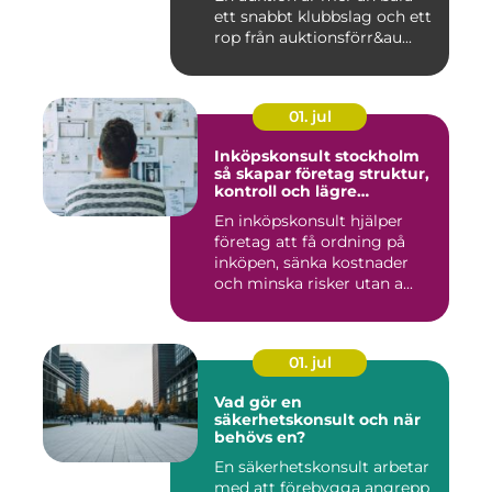
ett snabbt klubbslag och ett
rop från auktionsförr&au...
01. jul
Inköpskonsult stockholm
så skapar företag struktur,
kontroll och lägre
kostnader
En inköpskonsult hjälper
företag att få ordning på
inköpen, sänka kostnader
och minska risker utan a...
01. jul
Vad gör en
säkerhetskonsult och när
behövs en?
En säkerhetskonsult arbetar
med att förebygga angrepp