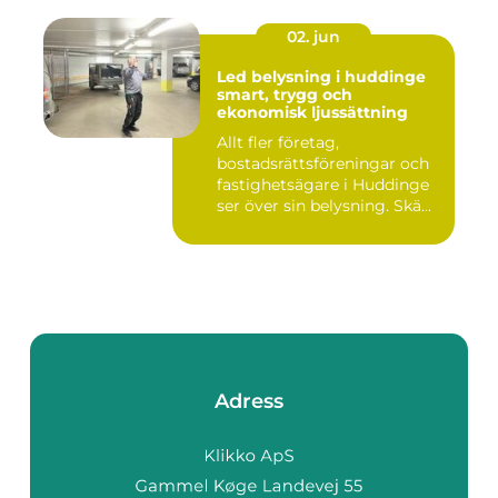
02. jun
Led belysning i huddinge
smart, trygg och
ekonomisk ljussättning
Allt fler företag,
bostadsrättsföreningar och
fastighetsägare i Huddinge
ser över sin belysning. Skä...
Adress