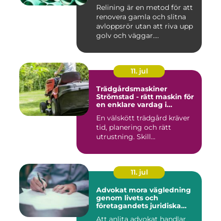
Relining är en metod för att
renovera gamla och slitna
avloppsrör utan att riva upp
golv och väggar....
11. jul
Trädgårdsmaskiner
Strömstad - rätt maskin för
en enklare vardag i
trädgården
En välskött trädgård kräver
tid, planering och rätt
utrustning. Skill...
11. jul
Advokat mora vägledning
genom livets och
företagandets juridiska
frågor
Att anlita advokat handlar