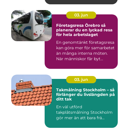
03. jun
Företagsresa Örebro så
planerar du en lyckad resa
för hela arbetslaget
En genomtänkt företagsresa
kan göra mer för samarbetet
än många interna möten.
När människor får byt...
03. jun
Takmålning Stockholm – så
förlänger du livslängden på
ditt tak
En väl utförd
takplåtsmålning Stockholm
gör mer än att bara frä...