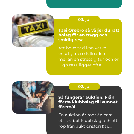
03. jul
Taxi Örebro så väljer du rätt
bolag för en trygg och
smidig resa
Att boka taxi kan verka
enkelt, men skillnaden
mellan en stressig tur och en
lugn resa ligger ofta i...
02. jul
Så fungerar auktion: Från
första klubbslag till vunnet
föremål
En auktion är mer än bara
ett snabbt klubbslag och ett
rop från auktionsförr&au...