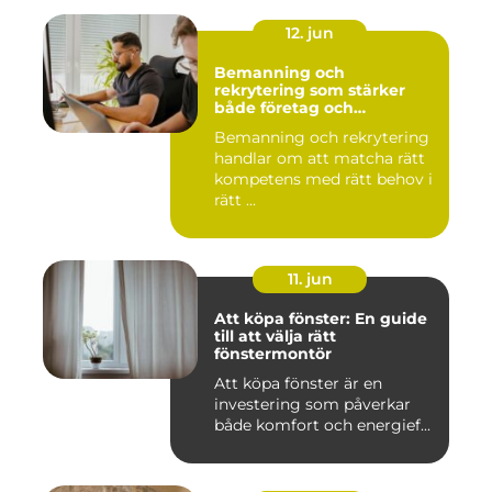
12. jun
Bemanning och
rekrytering som stärker
både företag och
medarbetare
Bemanning och rekrytering
handlar om att matcha rätt
kompetens med rätt behov i
rätt ...
11. jun
Att köpa fönster: En guide
till att välja rätt
fönstermontör
Att köpa fönster är en
investering som påverkar
både komfort och energief...