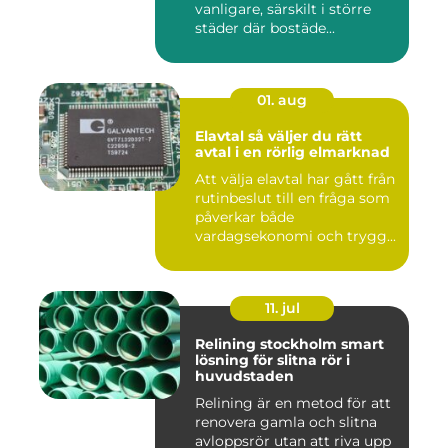
vanligare, särskilt i större
städer där bostäde...
01. aug
Elavtal så väljer du rätt
avtal i en rörlig elmarknad
Att välja elavtal har gått från
rutinbeslut till en fråga som
påverkar både
vardagsekonomi och trygg...
11. jul
Relining stockholm smart
lösning för slitna rör i
huvudstaden
Relining är en metod för att
renovera gamla och slitna
avloppsrör utan att riva upp