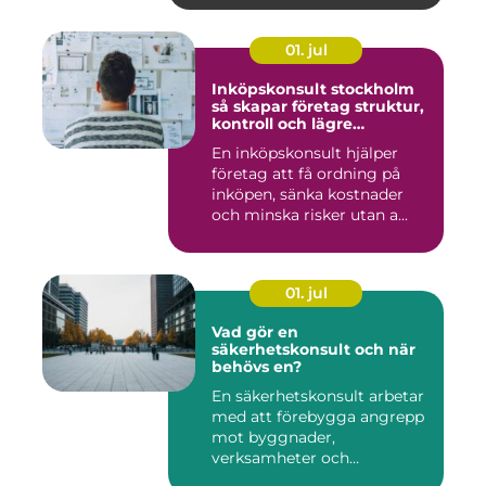
01. jul
Inköpskonsult stockholm
så skapar företag struktur,
kontroll och lägre
kostnader
En inköpskonsult hjälper
företag att få ordning på
inköpen, sänka kostnader
och minska risker utan a...
01. jul
Vad gör en
säkerhetskonsult och när
behövs en?
En säkerhetskonsult arbetar
med att förebygga angrepp
mot byggnader,
verksamheter och
människor. Fok...