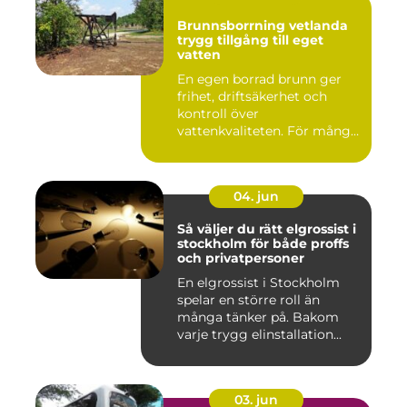
Brunnsborrning vetlanda
trygg tillgång till eget
vatten
En egen borrad brunn ger
frihet, driftsäkerhet och
kontroll över
vattenkvaliteten. För många
fastigh...
04. jun
Så väljer du rätt elgrossist i
stockholm för både proffs
och privatpersoner
En elgrossist i Stockholm
spelar en större roll än
många tänker på. Bakom
varje trygg elinstallation...
03. jun