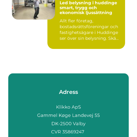
Led belysning i huddinge
smart, trygg och
ekonomisk ljussättning
Allt fler företag,
bostadsrättsföreningar och
fastighetsägare i Huddinge
ser över sin belysning. Skä...
Adress