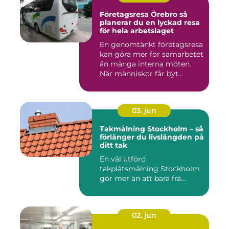
Företagsresa Örebro så
planerar du en lyckad resa
för hela arbetslaget
En genomtänkt företagsresa
kan göra mer för samarbetet
än många interna möten.
När människor får byt...
03. jun
Takmålning Stockholm – så
förlänger du livslängden på
ditt tak
En väl utförd
takplåtsmålning Stockholm
gör mer än att bara frä...
02. jun