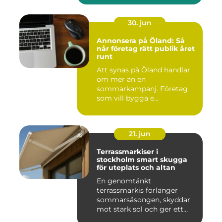
30. jun
Annonsera på Öland: Så
når företag rätt publik året
runt
Att synas på Öland handlar
om mer än en
sommarkampanj. Företag
som vill bygga e...
21. jun
Terrassmarkiser i
stockholm smart skugga
för uteplats och altan
En genomtänkt
terrassmarkis förlänger
sommarsäsongen, skyddar
mot stark sol och ger ett
behagligare ...