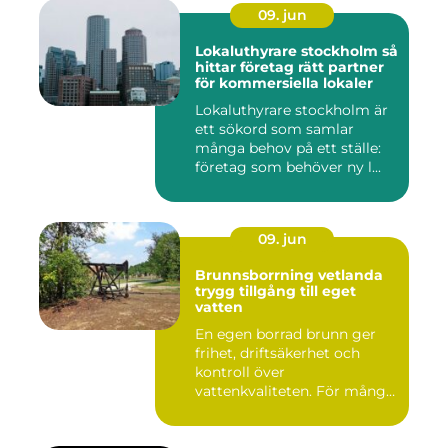
09. jun
Lokaluthyrare stockholm så
hittar företag rätt partner
för kommersiella lokaler
Lokaluthyrare stockholm är
ett sökord som samlar
många behov på ett ställe:
företag som behöver ny l...
09. jun
Brunnsborrning vetlanda
trygg tillgång till eget
vatten
En egen borrad brunn ger
frihet, driftsäkerhet och
kontroll över
vattenkvaliteten. För många
fastigh...