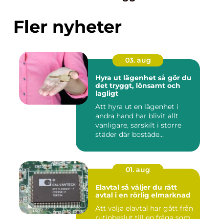
Fler nyheter
03. aug
Hyra ut lägenhet så gör du
det tryggt, lönsamt och
lagligt
Att hyra ut en lägenhet i
andra hand har blivit allt
vanligare, särskilt i större
städer där bostäde...
01. aug
Elavtal så väljer du rätt
avtal i en rörlig elmarknad
Att välja elavtal har gått från
rutinbeslut till en fråga som