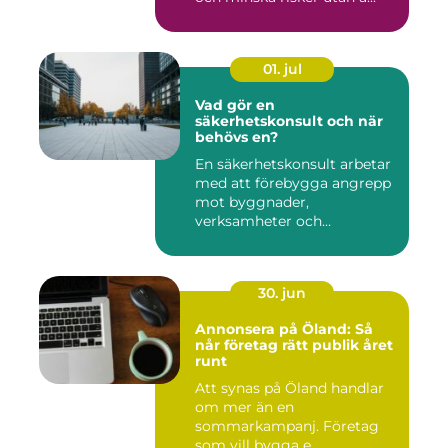
01. jul
Vad gör en
säkerhetskonsult och när
behövs en?
En säkerhetskonsult arbetar
med att förebygga angrepp
mot byggnader,
verksamheter och
människor. Fok...
30. jun
Annonsera på Öland: Så
når företag rätt publik året
runt
Att synas på Öland handlar
om mer än en
sommarkampanj. Företag
som vill bygga e...