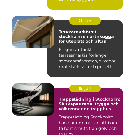
21. jun
Terrassmarkiser i
stockholm smart skugga
för uteplats och altan
En genomtänkt
terrassmarkis förlänger
sommarsäsongen, skyddar
mot stark sol och ger ett
behagligare ...
15. jun
Trappstädning i Stockholm:
Så skapas rena, trygga och
välkomnande trapphus
Trappstädning Stockholm
handlar om mer än att bara
ta bort smuts från golv och
r&aum...