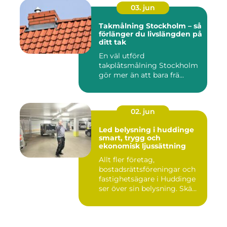
03. jun
Takmålning Stockholm – så
förlänger du livslängden på
ditt tak
En väl utförd
takplåtsmålning Stockholm
gör mer än att bara frä...
02. jun
Led belysning i huddinge
smart, trygg och
ekonomisk ljussättning
Allt fler företag,
bostadsrättsföreningar och
fastighetsägare i Huddinge
ser över sin belysning. Skä...