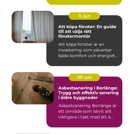
11. jun
Att köpa fönster: En guide
till att välja rätt
fönstermontör
Att köpa fönster är en
investering som påverkar
både komfort och energief...
09. jun
Asbestsanering i Borlänge:
Trygg och effektiv sanering
i äldre byggnader
Asbestsanering Borlänge är
ett område som blivit allt
viktigare i takt med att ä...