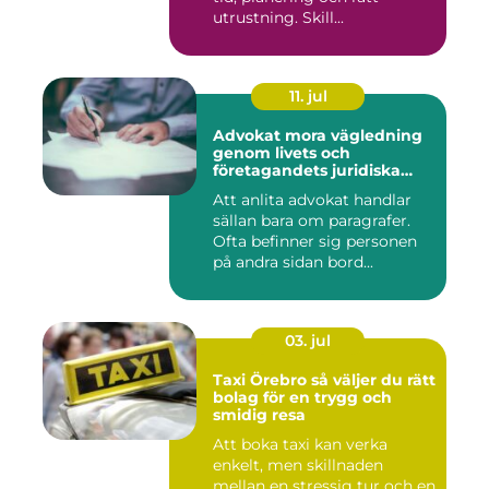
utrustning. Skill...
11. jul
Advokat mora vägledning
genom livets och
företagandets juridiska
frågor
Att anlita advokat handlar
sällan bara om paragrafer.
Ofta befinner sig personen
på andra sidan bord...
03. jul
Taxi Örebro så väljer du rätt
bolag för en trygg och
smidig resa
Att boka taxi kan verka
enkelt, men skillnaden
mellan en stressig tur och en