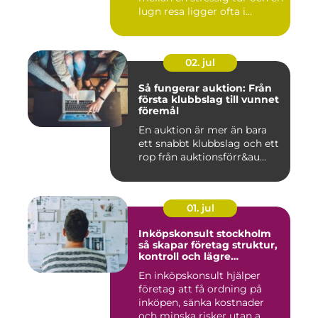
lugn resa ligger ofta i...
02. jul
Så fungerar auktion: Från
första klubbslag till vunnet
föremål
En auktion är mer än bara
ett snabbt klubbslag och ett
rop från auktionsförr&au...
01. jul
Inköpskonsult stockholm
så skapar företag struktur,
kontroll och lägre
kostnader
En inköpskonsult hjälper
företag att få ordning på
inköpen, sänka kostnader
och minska risker utan a...