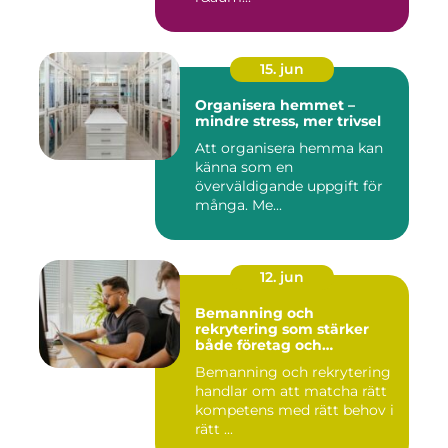
15. jun
Organisera hemmet –
mindre stress, mer trivsel
Att organisera hemma kan
känna som en
överväldigande uppgift för
många. Me...
12. jun
Bemanning och
rekrytering som stärker
både företag och
medarbetare
Bemanning och rekrytering
handlar om att matcha rätt
kompetens med rätt behov i
rätt ...