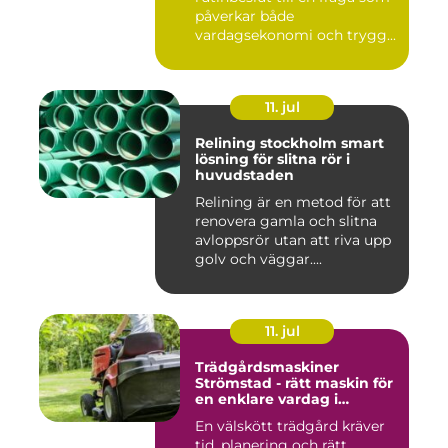
påverkar både
vardagsekonomi och trygg...
11. jul
Relining stockholm smart
lösning för slitna rör i
huvudstaden
Relining är en metod för att
renovera gamla och slitna
avloppsrör utan att riva upp
golv och väggar....
11. jul
Trädgårdsmaskiner
Strömstad - rätt maskin för
en enklare vardag i
trädgården
En välskött trädgård kräver
tid, planering och rätt