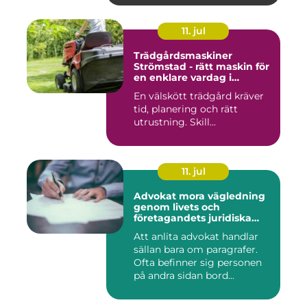
11. jul
Trädgårdsmaskiner
Strömstad - rätt maskin för
en enklare vardag i
trädgården
En välskött trädgård kräver
tid, planering och rätt
utrustning. Skill...
11. jul
Advokat mora vägledning
genom livets och
företagandets juridiska
frågor
Att anlita advokat handlar
sällan bara om paragrafer.
Ofta befinner sig personen
på andra sidan bord...