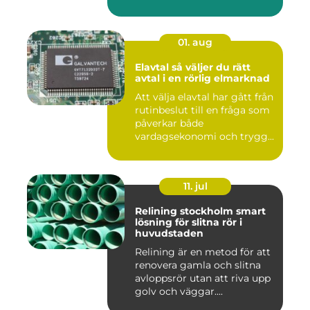
01. aug
Elavtal så väljer du rätt
avtal i en rörlig elmarknad
Att välja elavtal har gått från
rutinbeslut till en fråga som
påverkar både
vardagsekonomi och trygg...
11. jul
Relining stockholm smart
lösning för slitna rör i
huvudstaden
Relining är en metod för att
renovera gamla och slitna
avloppsrör utan att riva upp
golv och väggar....