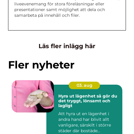
liveevenemang för stora föreläsningar eller
presentationer samt möjlighet att dela och
samarbeta på innehåll och filer.
Läs fler inlägg här
Fler nyheter
03. aug
Hyra ut lägenhet så gör du
det tryggt, lönsamt och
lagligt
Att hyra ut en lägenhet i
andra hand har blivit allt
vanligare, särskilt i större
städer där bostäde...