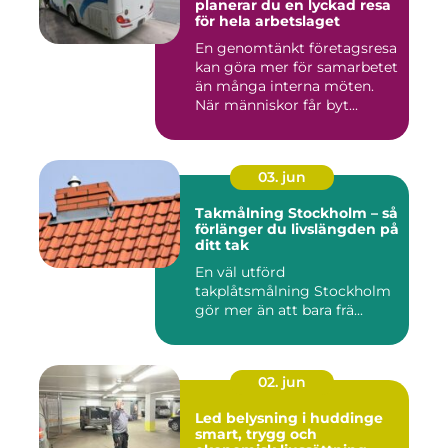
planerar du en lyckad resa
för hela arbetslaget
En genomtänkt företagsresa
kan göra mer för samarbetet
än många interna möten.
När människor får byt...
03. jun
Takmålning Stockholm – så
förlänger du livslängden på
ditt tak
En väl utförd
takplåtsmålning Stockholm
gör mer än att bara frä...
02. jun
Led belysning i huddinge
smart, trygg och