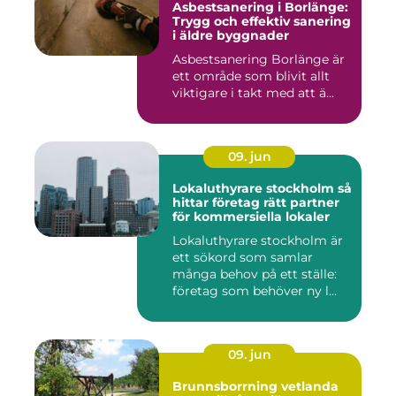
Asbestsanering i Borlänge:
Trygg och effektiv sanering
i äldre byggnader
Asbestsanering Borlänge är
ett område som blivit allt
viktigare i takt med att ä...
09. jun
Lokaluthyrare stockholm så
hittar företag rätt partner
för kommersiella lokaler
Lokaluthyrare stockholm är
ett sökord som samlar
många behov på ett ställe:
företag som behöver ny l...
09. jun
Brunnsborrning vetlanda