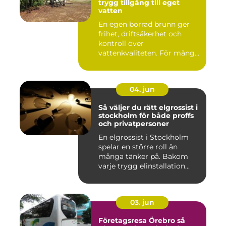
trygg tillgång till eget
vatten
En egen borrad brunn ger
frihet, driftsäkerhet och
kontroll över
vattenkvaliteten. För många
fastigh...
04. jun
Så väljer du rätt elgrossist i
stockholm för både proffs
och privatpersoner
En elgrossist i Stockholm
spelar en större roll än
många tänker på. Bakom
varje trygg elinstallation...
03. jun
Företagsresa Örebro så