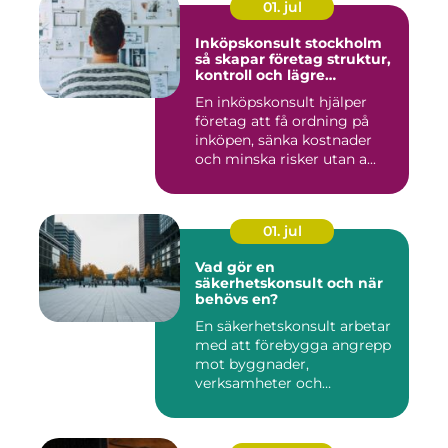
01. jul
Inköpskonsult stockholm
så skapar företag struktur,
kontroll och lägre
kostnader
En inköpskonsult hjälper
företag att få ordning på
inköpen, sänka kostnader
och minska risker utan a...
01. jul
Vad gör en
säkerhetskonsult och när
behövs en?
En säkerhetskonsult arbetar
med att förebygga angrepp
mot byggnader,
verksamheter och
människor. Fok...