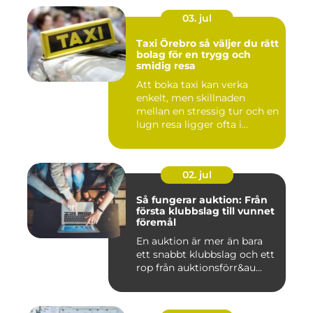
03. jul
Taxi Örebro så väljer du rätt
bolag för en trygg och
smidig resa
Att boka taxi kan verka
enkelt, men skillnaden
mellan en stressig tur och en
lugn resa ligger ofta i...
02. jul
Så fungerar auktion: Från
första klubbslag till vunnet
föremål
En auktion är mer än bara
ett snabbt klubbslag och ett
rop från auktionsförr&au...