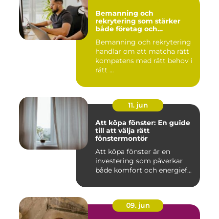
Bemanning och
rekrytering som stärker
både företag och
medarbetare
Bemanning och rekrytering
handlar om att matcha rätt
kompetens med rätt behov i
rätt ...
11. jun
Att köpa fönster: En guide
till att välja rätt
fönstermontör
Att köpa fönster är en
investering som påverkar
både komfort och energief...
09. jun