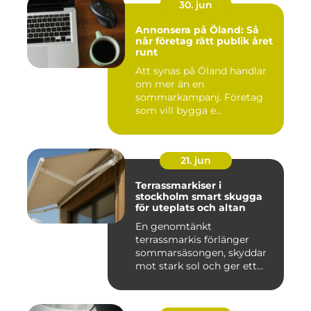
30. jun
Annonsera på Öland: Så
når företag rätt publik året
runt
Att synas på Öland handlar
om mer än en
sommarkampanj. Företag
som vill bygga e...
21. jun
Terrassmarkiser i
stockholm smart skugga
för uteplats och altan
En genomtänkt
terrassmarkis förlänger
sommarsäsongen, skyddar
mot stark sol och ger ett
behagligare ...