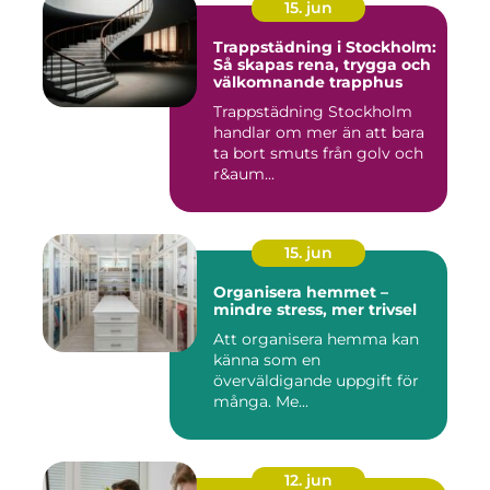
15. jun
Trappstädning i Stockholm:
Så skapas rena, trygga och
välkomnande trapphus
Trappstädning Stockholm
handlar om mer än att bara
ta bort smuts från golv och
r&aum...
15. jun
Organisera hemmet –
mindre stress, mer trivsel
Att organisera hemma kan
känna som en
överväldigande uppgift för
många. Me...
12. jun