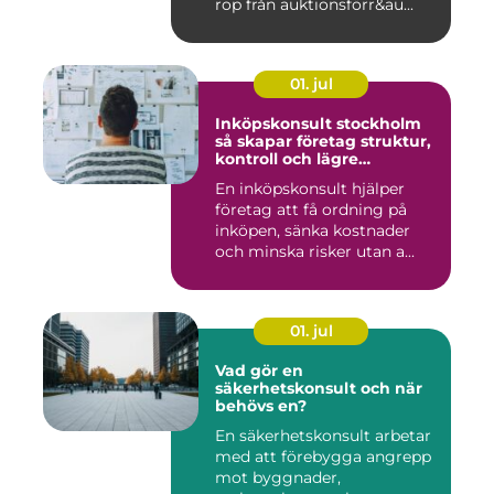
rop från auktionsförr&au...
01. jul
Inköpskonsult stockholm
så skapar företag struktur,
kontroll och lägre
kostnader
En inköpskonsult hjälper
företag att få ordning på
inköpen, sänka kostnader
och minska risker utan a...
01. jul
Vad gör en
säkerhetskonsult och när
behövs en?
En säkerhetskonsult arbetar
med att förebygga angrepp
mot byggnader,