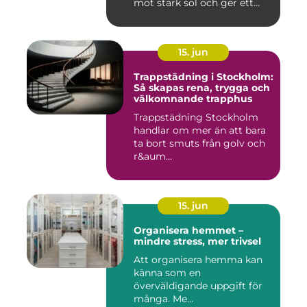
mot stark sol och ger ett
behagligare ...
15. jun
Trappstädning i Stockholm:
Så skapas rena, trygga och
välkomnande trapphus
Trappstädning Stockholm
handlar om mer än att bara
ta bort smuts från golv och
r&aum...
15. jun
Organisera hemmet –
mindre stress, mer trivsel
Att organisera hemma kan
känna som en
överväldigande uppgift för
många. Me...