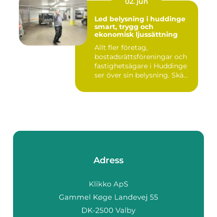
02. jun
Led belysning i huddinge
smart, trygg och
ekonomisk ljussättning
Allt fler företag,
bostadsrättsföreningar och
fastighetsägare i Huddinge
ser över sin belysning. Skä...
Adress