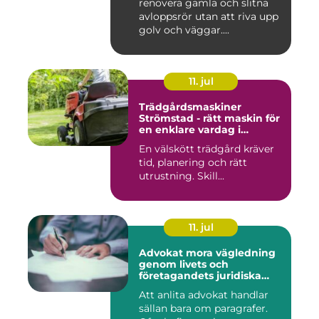
renovera gamla och slitna
avloppsrör utan att riva upp
golv och väggar....
11. jul
Trädgårdsmaskiner
Strömstad - rätt maskin för
en enklare vardag i
trädgården
En välskött trädgård kräver
tid, planering och rätt
utrustning. Skill...
11. jul
Advokat mora vägledning
genom livets och
företagandets juridiska
frågor
Att anlita advokat handlar
sällan bara om paragrafer.