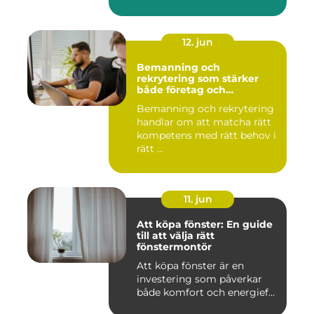
12. jun
Bemanning och
rekrytering som stärker
både företag och
medarbetare
Bemanning och rekrytering
handlar om att matcha rätt
kompetens med rätt behov i
rätt ...
11. jun
Att köpa fönster: En guide
till att välja rätt
fönstermontör
Att köpa fönster är en
investering som påverkar
både komfort och energief...