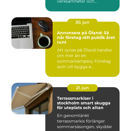
verksamheter och
människor. Fok...
30. jun
Annonsera på Öland: Så
når företag rätt publik året
runt
Att synas på Öland handlar
om mer än en
sommarkampanj. Företag
som vill bygga e...
21. jun
Terrassmarkiser i
stockholm smart skugga
för uteplats och altan
En genomtänkt
terrassmarkis förlänger
sommarsäsongen, skyddar