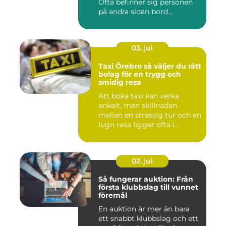
Ofta befinner sig personen
på andra sidan bord...
03. jul
Taxi Örebro så väljer du rätt
bolag för en trygg och
smidig resa
Att boka taxi kan verka
enkelt, men skillnaden
mellan en stressig tur och en
lugn resa ligger ofta i...
02. jul
Så fungerar auktion: Från
första klubbslag till vunnet
föremål
En auktion är mer än bara
ett snabbt klubbslag och ett