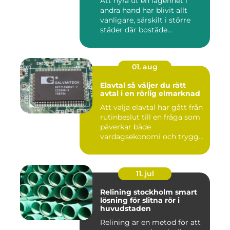
Att hyra ut en lägenhet i
andra hand har blivit allt
vanligare, särskilt i större
städer där bostäde...
01. aug
Elavtal så väljer du rätt
avtal i en rörlig elmarknad
Att välja elavtal har gått från
rutinbeslut till en fråga som
påverkar både
vardagsekonomi och trygg...
11. jul
Relining stockholm smart
lösning för slitna rör i
huvudstaden
Relining är en metod för att