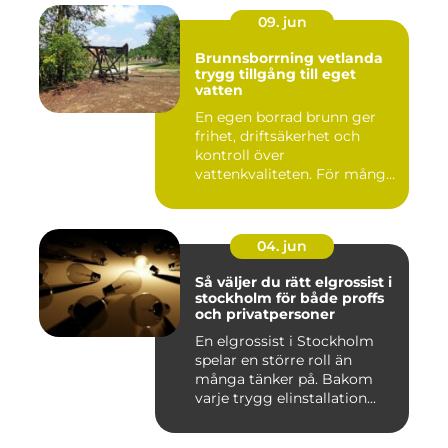
09. jun
Brunnsborrning vetlanda
trygg tillgång till eget
vatten
En egen borrad brunn ger
frihet, driftsäkerhet och
kontroll över
vattenkvaliteten. För många
fastigh...
04. jun
Så väljer du rätt elgrossist i
stockholm för både proffs
och privatpersoner
En elgrossist i Stockholm
spelar en större roll än
många tänker på. Bakom
varje trygg elinstallation...