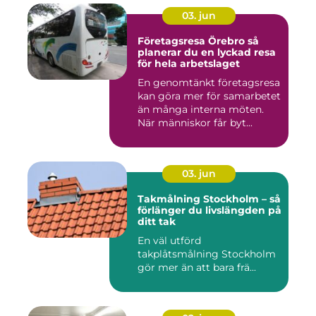
03. jun
Företagsresa Örebro så
planerar du en lyckad resa
för hela arbetslaget
En genomtänkt företagsresa
kan göra mer för samarbetet
än många interna möten.
När människor får byt...
03. jun
Takmålning Stockholm – så
förlänger du livslängden på
ditt tak
En väl utförd
takplåtsmålning Stockholm
gör mer än att bara frä...