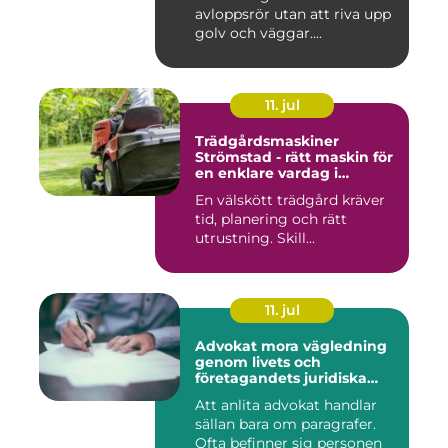
avloppsrör utan att riva upp
golv och väggar....
11. jul
Trädgårdsmaskiner
Strömstad - rätt maskin för
en enklare vardag i
trädgården
En välskött trädgård kräver
tid, planering och rätt
utrustning. Skill...
11. jul
Advokat mora vägledning
genom livets och
företagandets juridiska
frågor
Att anlita advokat handlar
sällan bara om paragrafer.
Ofta befinner sig personen