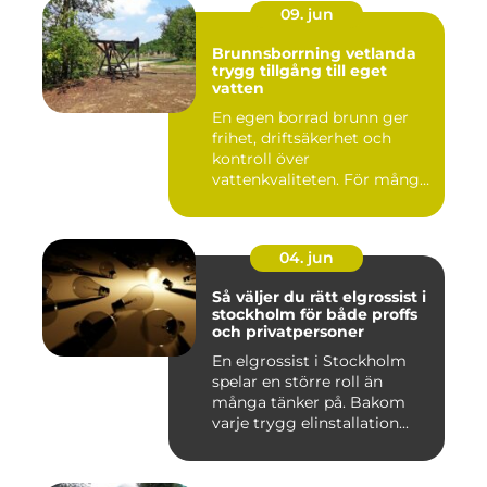
09. jun
Brunnsborrning vetlanda
trygg tillgång till eget
vatten
En egen borrad brunn ger
frihet, driftsäkerhet och
kontroll över
vattenkvaliteten. För många
fastigh...
04. jun
Så väljer du rätt elgrossist i
stockholm för både proffs
och privatpersoner
En elgrossist i Stockholm
spelar en större roll än
många tänker på. Bakom
varje trygg elinstallation...