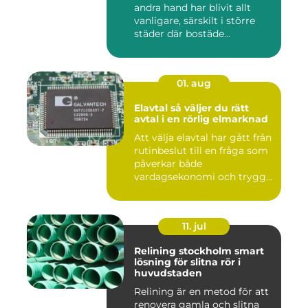
andra hand har blivit allt
vanligare, särskilt i större
städer där bostäde...
01. aug
Elavtal så väljer du rätt
avtal i en rörlig elmarknad
Att välja elavtal har gått från
rutinbeslut till en fråga som
påverkar både
vardagsekonomi och trygg...
11. jul
Relining stockholm smart
lösning för slitna rör i
huvudstaden
Relining är en metod för att
renovera gamla och slitna