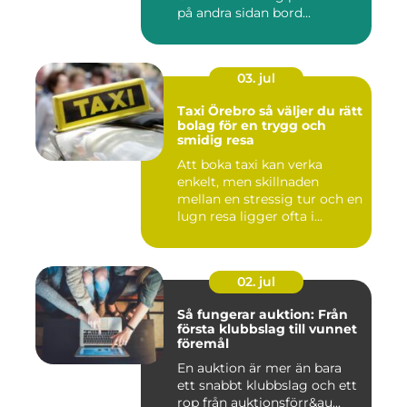
på andra sidan bord...
03. jul
Taxi Örebro så väljer du rätt
bolag för en trygg och
smidig resa
Att boka taxi kan verka
enkelt, men skillnaden
mellan en stressig tur och en
lugn resa ligger ofta i...
02. jul
Så fungerar auktion: Från
första klubbslag till vunnet
föremål
En auktion är mer än bara
ett snabbt klubbslag och ett
rop från auktionsförr&au...