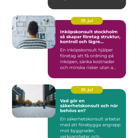
01. jul
Inköpskonsult stockholm
så skapar företag struktur,
kontroll och lägre
kostnader
En inköpskonsult hjälper
företag att få ordning på
inköpen, sänka kostnader
och minska risker utan a...
01. jul
Vad gör en
säkerhetskonsult och när
behövs en?
En säkerhetskonsult arbetar
med att förebygga angrepp
mot byggnader,
verksamheter och