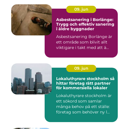
09. jun
Asbestsanering i Borlänge:
Trygg och effektiv sanering
i äldre byggnader
Asbestsanering Borlänge är
ett område som blivit allt
viktigare i takt med att ä...
09. jun
Lokaluthyrare stockholm så
hittar företag rätt partner
för kommersiella lokaler
Lokaluthyrare stockholm är
ett sökord som samlar
många behov på ett ställe:
företag som behöver ny l...