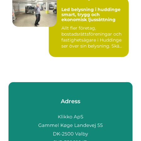
Led belysning i huddinge
smart, trygg och
ekonomisk ljussättning
Allt fler företag,
bostadsrättsföreningar och
fastighetsägare i Huddinge
ser över sin belysning. Skä...
Adress