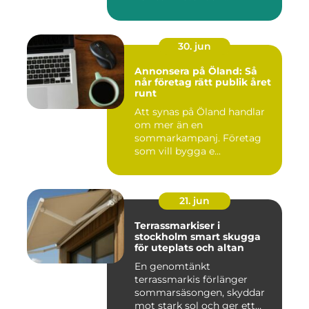
människor. Fok...
30. jun
Annonsera på Öland: Så
når företag rätt publik året
runt
Att synas på Öland handlar
om mer än en
sommarkampanj. Företag
som vill bygga e...
21. jun
Terrassmarkiser i
stockholm smart skugga
för uteplats och altan
En genomtänkt
terrassmarkis förlänger
sommarsäsongen, skyddar
mot stark sol och ger ett