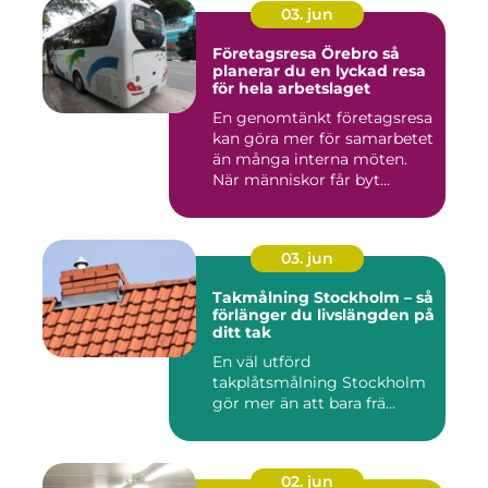
03. jun
Företagsresa Örebro så
planerar du en lyckad resa
för hela arbetslaget
En genomtänkt företagsresa
kan göra mer för samarbetet
än många interna möten.
När människor får byt...
03. jun
Takmålning Stockholm – så
förlänger du livslängden på
ditt tak
En väl utförd
takplåtsmålning Stockholm
gör mer än att bara frä...
02. jun