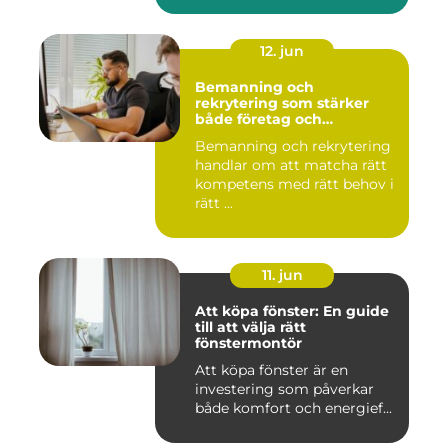
12. jun
Bemanning och
rekrytering som stärker
både företag och
medarbetare
Bemanning och rekrytering
handlar om att matcha rätt
kompetens med rätt behov i
rätt ...
11. jun
Att köpa fönster: En guide
till att välja rätt
fönstermontör
Att köpa fönster är en
investering som påverkar
både komfort och energief...