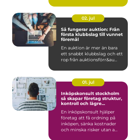
02. jul
Så fungerar auktion: Från
första klubbslag till vunnet
föremål
En auktion är mer än bara
ett snabbt klubbslag och ett
rop från auktionsförr&au...
01. jul
Inköpskonsult stockholm
så skapar företag struktur,
kontroll och lägre
kostnader
En inköpskonsult hjälper
företag att få ordning på
inköpen, sänka kostnader
och minska risker utan a...