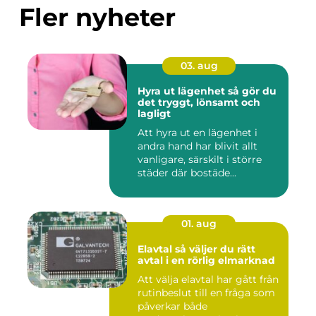
Fler nyheter
03. aug
Hyra ut lägenhet så gör du
det tryggt, lönsamt och
lagligt
Att hyra ut en lägenhet i
andra hand har blivit allt
vanligare, särskilt i större
städer där bostäde...
01. aug
Elavtal så väljer du rätt
avtal i en rörlig elmarknad
Att välja elavtal har gått från
rutinbeslut till en fråga som
påverkar både