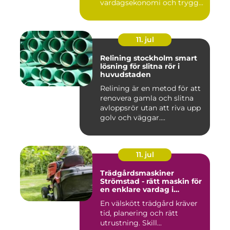
vardagsekonomi och trygg...
11. jul
Relining stockholm smart
lösning för slitna rör i
huvudstaden
Relining är en metod för att
renovera gamla och slitna
avloppsrör utan att riva upp
golv och väggar....
11. jul
Trädgårdsmaskiner
Strömstad - rätt maskin för
en enklare vardag i
trädgården
En välskött trädgård kräver
tid, planering och rätt
utrustning. Skill...