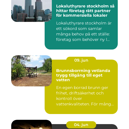
Lokaluthyrare stockholm så
hittar företag rätt partner
för kommersiella lokaler
Lokaluthyrare stockholm är
ett sökord som samlar
många behov på ett ställe:
företag som behöver ny l...
09. jun
Brunnsborrning vetlanda
trygg tillgång till eget
vatten
En egen borrad brunn ger
frihet, driftsäkerhet och
kontroll över
vattenkvaliteten. För många
fastigh...
04. jun