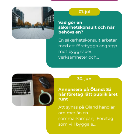
01. jul
Vad gör en
säkerhetskonsult och när
behövs en?
En säkerhetskonsult arbetar
med att förebygga angrepp
mot byggnader,
verksamheter och
människor. Fok...
30. jun
Annonsera på Öland: Så
når företag rätt publik året
runt
Att synas på Öland handlar
om mer än en
sommarkampanj. Företag
som vill bygga e...