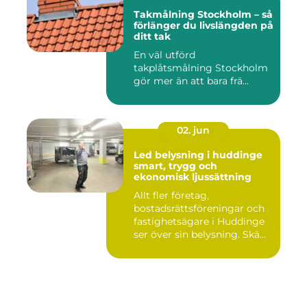
Takmålning Stockholm – så
förlänger du livslängden på
ditt tak
En väl utförd
takplåtsmålning Stockholm
gör mer än att bara frä...
02. jun
Led belysning i huddinge
smart, trygg och
ekonomisk ljussättning
Allt fler företag,
bostadsrättsföreningar och
fastighetsägare i Huddinge
ser över sin belysning. Skä...