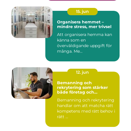
15. jun
Organisera hemmet –
mindre stress, mer trivsel
Att organisera hemma kan
känna som en
överväldigande uppgift för
många. Me...
12. jun
Bemanning och
rekrytering som stärker
både företag och
medarbetare
Bemanning och rekrytering
handlar om att matcha rätt
kompetens med rätt behov i
rätt ...