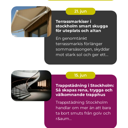
21. jun
Terrassmarkiser i
stockholm smart skugga
för uteplats och altan
En genomtänkt
terrassmarkis förlänger
sommarsäsongen, skyddar
mot stark sol och ger ett
behagligare ...
15. jun
Trappstädning i Stockholm:
Så skapas rena, trygga och
välkomnande trapphus
Trappstädning Stockholm
handlar om mer än att bara
ta bort smuts från golv och
r&aum...