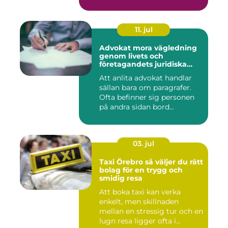
11. jul
Advokat mora vägledning
genom livets och
företagandets juridiska
frågor
Att anlita advokat handlar
sällan bara om paragrafer.
Ofta befinner sig personen
på andra sidan bord...
03. jul
Taxi Örebro så väljer du rätt
bolag för en trygg och
smidig resa
Att boka taxi kan verka
enkelt, men skillnaden
mellan en stressig tur och en
lugn resa ligger ofta i...