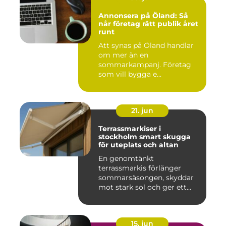
Annonsera på Öland: Så
når företag rätt publik året
runt
Att synas på Öland handlar
om mer än en
sommarkampanj. Företag
som vill bygga e...
21. jun
Terrassmarkiser i
stockholm smart skugga
för uteplats och altan
En genomtänkt
terrassmarkis förlänger
sommarsäsongen, skyddar
mot stark sol och ger ett
behagligare ...
15. jun