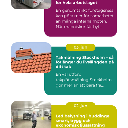
för hela arbetslaget
En genomtänkt företagsresa
kan göra mer för samarbetet
än många interna möten.
När människor får byt...
03. jun
Takmålning Stockholm – så
förlänger du livslängden på
ditt tak
En väl utförd
takplåtsmålning Stockholm
gör mer än att bara frä...
02. jun
Led belysning i huddinge
smart, trygg och
ekonomisk ljussättning