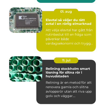
01. aug
Elavtal så väljer du rätt
avtal i en rörlig elmarknad
Att välja elavtal har gått från
rutinbeslut till en fråga som
påverkar både
vardagsekonomi och trygg...
11. jul
Relining stockholm smart
lösning för slitna rör i
huvudstaden
Relining är en metod för att
renovera gamla och slitna
avloppsrör utan att riva upp
golv och väggar....