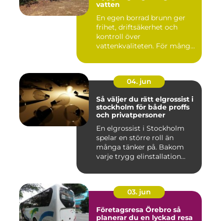
vatten
En egen borrad brunn ger
frihet, driftsäkerhet och
kontroll över
vattenkvaliteten. För många
fastigh...
04. jun
Så väljer du rätt elgrossist i
stockholm för både proffs
och privatpersoner
En elgrossist i Stockholm
spelar en större roll än
många tänker på. Bakom
varje trygg elinstallation...
03. jun
Företagsresa Örebro så
planerar du en lyckad resa