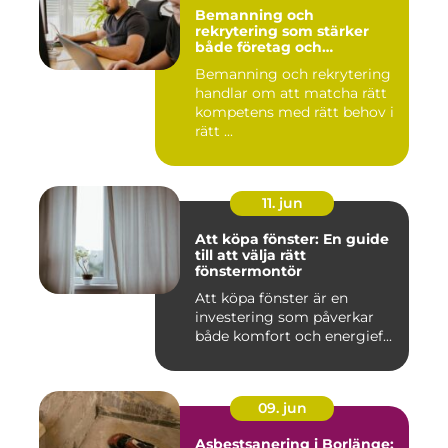
Bemanning och
rekrytering som stärker
både företag och
medarbetare
Bemanning och rekrytering
handlar om att matcha rätt
kompetens med rätt behov i
rätt ...
11. jun
Att köpa fönster: En guide
till att välja rätt
fönstermontör
Att köpa fönster är en
investering som påverkar
både komfort och energief...
09. jun
Asbestsanering i Borlänge: