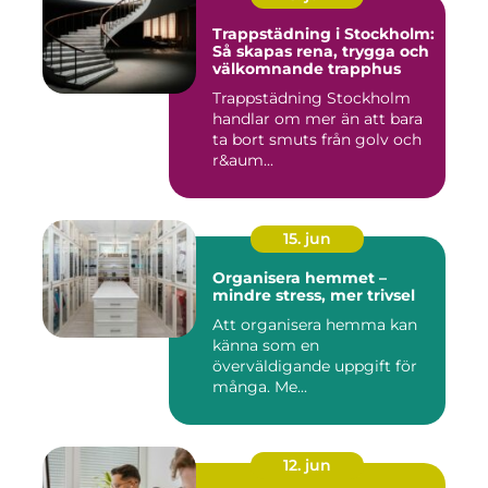
Trappstädning i Stockholm:
Så skapas rena, trygga och
välkomnande trapphus
Trappstädning Stockholm
handlar om mer än att bara
ta bort smuts från golv och
r&aum...
15. jun
Organisera hemmet –
mindre stress, mer trivsel
Att organisera hemma kan
känna som en
överväldigande uppgift för
många. Me...
12. jun