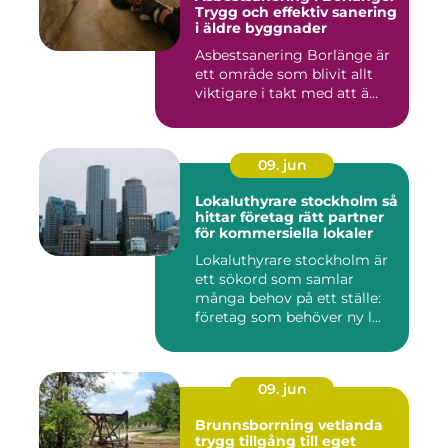
Trygg och effektiv sanering
i äldre byggnader
Asbestsanering Borlänge är
ett område som blivit allt
viktigare i takt med att ä...
09. jun
Lokaluthyrare stockholm så
hittar företag rätt partner
för kommersiella lokaler
Lokaluthyrare stockholm är
ett sökord som samlar
många behov på ett ställe:
företag som behöver ny l...
09. jun
Brunnsborrning vetlanda
trygg tillgång till eget