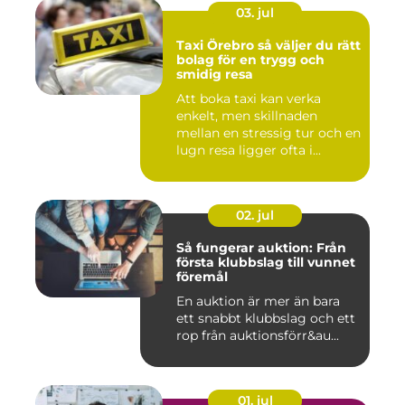
03. jul
Taxi Örebro så väljer du rätt
bolag för en trygg och
smidig resa
Att boka taxi kan verka
enkelt, men skillnaden
mellan en stressig tur och en
lugn resa ligger ofta i...
02. jul
Så fungerar auktion: Från
första klubbslag till vunnet
föremål
En auktion är mer än bara
ett snabbt klubbslag och ett
rop från auktionsförr&au...
01. jul