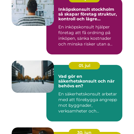
Inköpskonsult stockholm
så skapar företag struktur,
kontroll och lägre
kostnader
En inköpskonsult hjälper
företag att få ordning på
inköpen, sänka kostnader
och minska risker utan a...
01. jul
Vad gör en
säkerhetskonsult och när
behövs en?
En säkerhetskonsult arbetar
med att förebygga angrepp
mot byggnader,
verksamheter och
människor. Fok...
30. jun