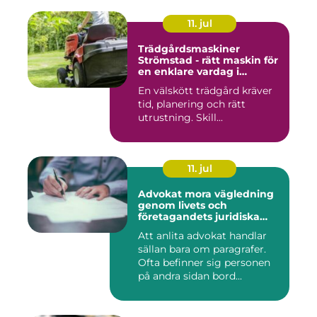
11. jul
Trädgårdsmaskiner
Strömstad - rätt maskin för
en enklare vardag i
trädgården
En välskött trädgård kräver
tid, planering och rätt
utrustning. Skill...
11. jul
Advokat mora vägledning
genom livets och
företagandets juridiska
frågor
Att anlita advokat handlar
sällan bara om paragrafer.
Ofta befinner sig personen
på andra sidan bord...