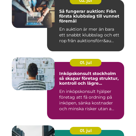
02. jul
Så fungerar auktion: Från
första klubbslag till vunnet
föremål
En auktion är mer än bara
ett snabbt klubbslag och ett
rop från auktionsförr&au...
01. jul
Inköpskonsult stockholm
så skapar företag struktur,
kontroll och lägre
kostnader
En inköpskonsult hjälper
företag att få ordning på
inköpen, sänka kostnader
och minska risker utan a...
01. jul