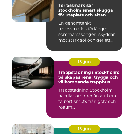
Terrassmarkiser i
stockholm smart skugga
för uteplats och altan
En genomtänkt
terrassmarkis förlänger
sommarsäsongen, skyddar
mot stark sol och ger ett
behagligare ...
15. jun
Trappstädning i Stockholm:
Så skapas rena, trygga och
välkomnande trapphus
Trappstädning Stockholm
handlar om mer än att bara
ta bort smuts från golv och
r&aum...
15. jun