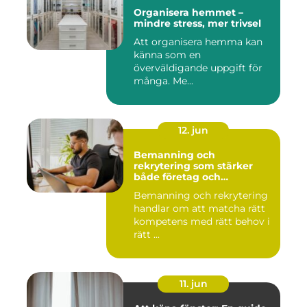
Organisera hemmet –
mindre stress, mer trivsel
Att organisera hemma kan
känna som en
överväldigande uppgift för
många. Me...
12. jun
Bemanning och
rekrytering som stärker
både företag och
medarbetare
Bemanning och rekrytering
handlar om att matcha rätt
kompetens med rätt behov i
rätt ...
11. jun