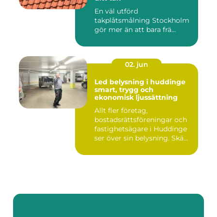
En väl utförd
takplåtsmålning Stockholm
gör mer än att bara frä...
02. jun
Led belysning i huddinge
smart, trygg och
ekonomisk ljussättning
Allt fler företag,
bostadsrättsföreningar och
fastighetsägare i Huddinge
ser över sin belysning. Skä...