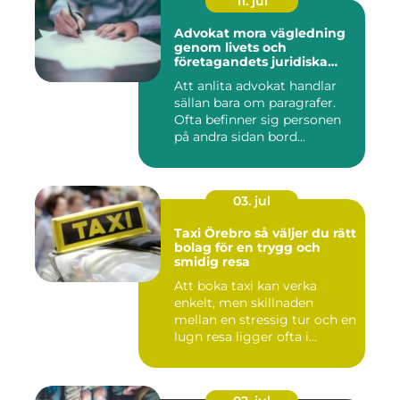
11. jul
Advokat mora vägledning
genom livets och
företagandets juridiska
frågor
Att anlita advokat handlar
sällan bara om paragrafer.
Ofta befinner sig personen
på andra sidan bord...
03. jul
Taxi Örebro så väljer du rätt
bolag för en trygg och
smidig resa
Att boka taxi kan verka
enkelt, men skillnaden
mellan en stressig tur och en
lugn resa ligger ofta i...