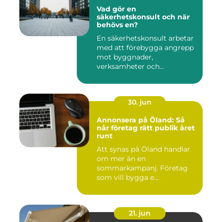
Vad gör en
säkerhetskonsult och när
behövs en?
En säkerhetskonsult arbetar
med att förebygga angrepp
mot byggnader,
verksamheter och
människor. Fok...
30. jun
Annonsera på Öland: Så
når företag rätt publik året
runt
Att synas på Öland handlar
om mer än en
sommarkampanj. Företag
som vill bygga e...
21. jun