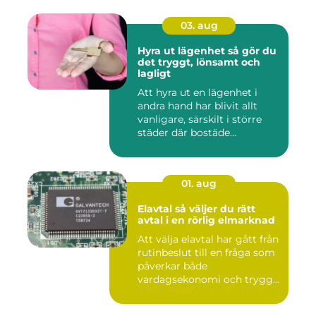
03. aug
Hyra ut lägenhet så gör du
det tryggt, lönsamt och
lagligt
Att hyra ut en lägenhet i
andra hand har blivit allt
vanligare, särskilt i större
städer där bostäde...
01. aug
Elavtal så väljer du rätt
avtal i en rörlig elmarknad
Att välja elavtal har gått från
rutinbeslut till en fråga som
påverkar både
vardagsekonomi och trygg...