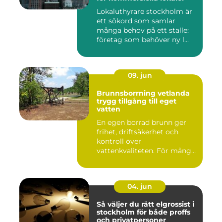
Lokaluthyrare stockholm är
ett sökord som samlar
många behov på ett ställe:
företag som behöver ny l...
09. jun
Brunnsborrning vetlanda
trygg tillgång till eget
vatten
En egen borrad brunn ger
frihet, driftsäkerhet och
kontroll över
vattenkvaliteten. För många
fastigh...
04. jun
Så väljer du rätt elgrossist i
stockholm för både proffs
och privatpersoner