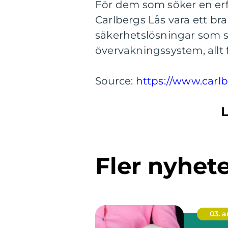
För dem som söker en er
Carlbergs Lås vara ett bra
säkerhetslösningar som st
övervakningssystem, allt 
Source:
https://www.car
L
Fler nyhet
03. 