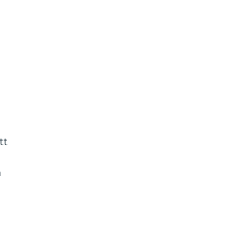
n
tt
t
n