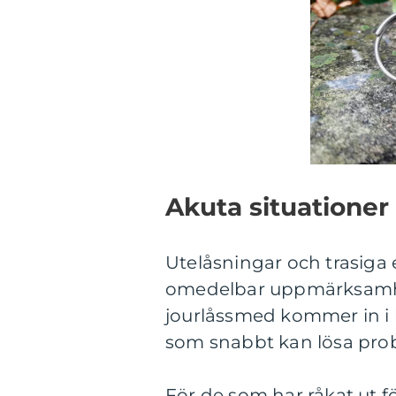
Akuta situationer
Utelåsningar och trasiga 
omedelbar uppmärksamhe
jourlåssmed kommer in i 
som snabbt kan lösa probl
För de som har råkat ut fö