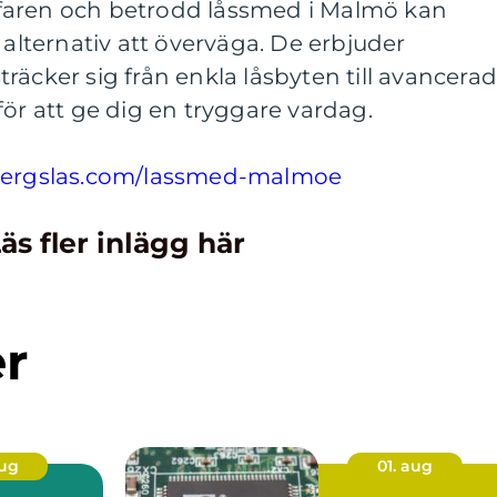
faren och betrodd låssmed i Malmö kan
 alternativ att överväga. De erbjuder
räcker sig från enkla låsbyten till avancera
för att ge dig en tryggare vardag.
lbergslas.com/lassmed-malmoe
äs fler inlägg här
er
aug
01. aug