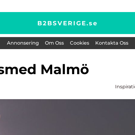
B2BSVERIGE.
se
Annonsering
Om Oss
Cookies
Kontakta Oss
ssmed Malmö
Inspirat