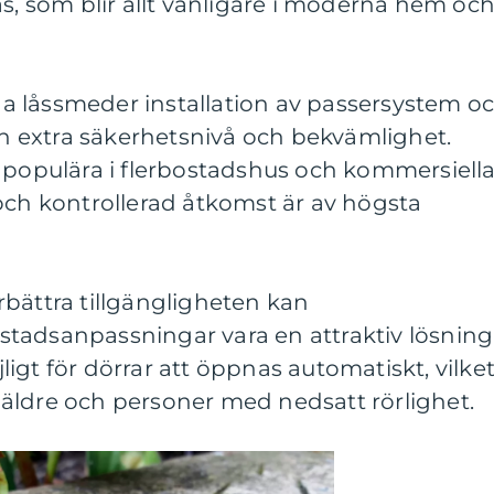
ås, som blir allt vanligare i moderna hem oc
 låssmeder installation av passersystem o
 en extra säkerhetsnivå och bekvämlighet.
t populära i flerbostadshus och kommersiell
och kontrollerad åtkomst är av högsta
bättra tillgängligheten kan
tadsanpassningar vara en attraktiv lösning
igt för dörrar att öppnas automatiskt, vilke
ör äldre och personer med nedsatt rörlighet.