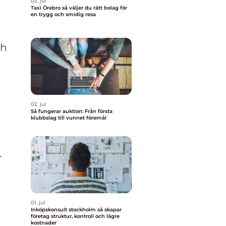
h
03. jul
Taxi Örebro så väljer du rätt bolag för
en trygg och smidig resa
ch
a
02. jul
Så fungerar auktion: Från första
klubbslag till vunnet föremål
.
t
01. jul
Inköpskonsult stockholm så skapar
företag struktur, kontroll och lägre
kostnader