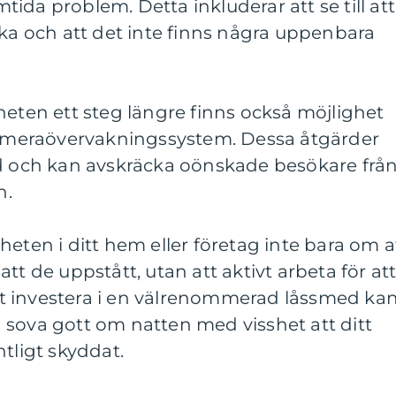
ida problem. Detta inkluderar att se till att
ska och att det inte finns några uppenbara
heten ett steg längre finns också möjlighet
 kameraövervakningssystem. Dessa åtgärder
dd och kan avskräcka oönskade besökare frå
n.
heten i ditt hem eller företag inte bara om a
tt de uppstått, utan att aktivt arbeta för at
t investera i en välrenommerad låssmed ka
 sova gott om natten med visshet att ditt
tligt skyddat.