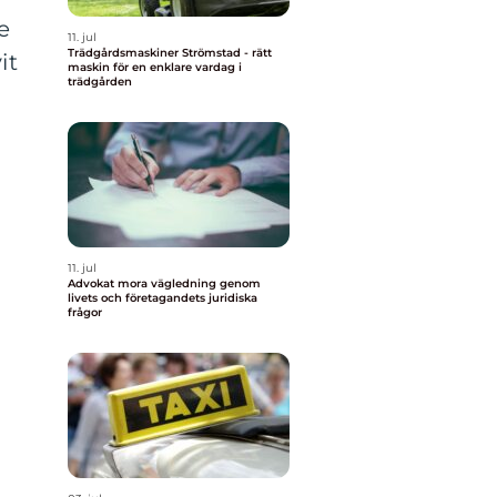
e
11. jul
Trädgårdsmaskiner Strömstad - rätt
it
maskin för en enklare vardag i
trädgården
11. jul
Advokat mora vägledning genom
livets och företagandets juridiska
frågor