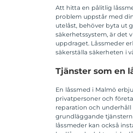
Att hitta en pålitlig lås
problem uppstår med dina
utelåst, behöver byta ut gam
säkerhetssystem, är det vik
uppdraget. Låssmeder erbj
säkerställa säkerheten i 
Tjänster som en l
En låssmed i Malmö erbju
privatpersoner och företag
reparation och underhåll 
grundläggande tjänsterna 
låssmeder kan också inst