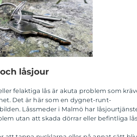
 och låsjour
eller felaktiga lås är akuta problem som kräv
t. Det är här som en dygnet-runt-
bilden. Låssmeder i Malmö har låsjourtjänst
em utan att skada dörrar eller befintliga lås
r att tappa nycklarna eller på annat sätt bliv