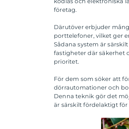
kodlås och elektroniska l
företag.
Därutöver erbjuder många
porttelefoner, vilket ger
Sådana system är särskil
fastigheter där säkerhet 
prioritet.
För dem som söker att för
dörrautomationer och bos
Denna teknik gör det möjl
är särskilt fördelaktigt f