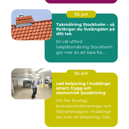
03. jun
Takmålning Stockholm – så
förlänger du livslängden på
ditt tak
En väl utförd
takplåtsmålning Stockholm
gör mer än att bara frä...
02. jun
Led belysning i huddinge
smart, trygg och
ekonomisk ljussättning
Allt fler företag,
bostadsrättsföreningar och
fastighetsägare i Huddinge
ser över sin belysning. Skä...