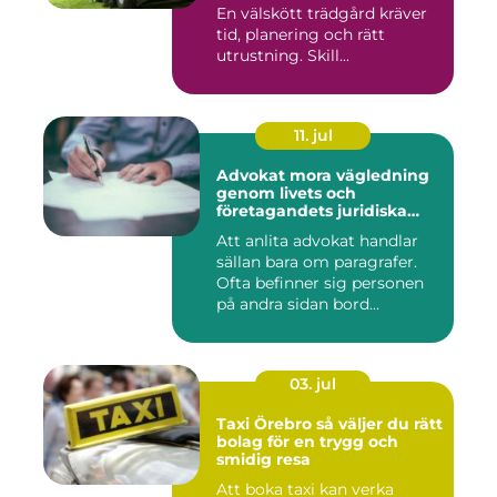
trädgården
En välskött trädgård kräver
tid, planering och rätt
utrustning. Skill...
11. jul
Advokat mora vägledning
genom livets och
företagandets juridiska
frågor
Att anlita advokat handlar
sällan bara om paragrafer.
Ofta befinner sig personen
på andra sidan bord...
03. jul
Taxi Örebro så väljer du rätt
bolag för en trygg och
smidig resa
Att boka taxi kan verka