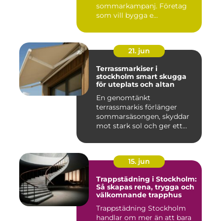
sommarkampanj. Företag
som vill bygga e...
21. jun
Terrassmarkiser i
stockholm smart skugga
för uteplats och altan
En genomtänkt
terrassmarkis förlänger
sommarsäsongen, skyddar
mot stark sol och ger ett
behagligare ...
15. jun
Trappstädning i Stockholm:
Så skapas rena, trygga och
välkomnande trapphus
Trappstädning Stockholm
handlar om mer än att bara