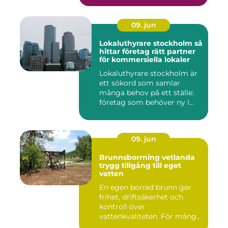
09. jun
Lokaluthyrare stockholm så
hittar företag rätt partner
för kommersiella lokaler
Lokaluthyrare stockholm är
ett sökord som samlar
många behov på ett ställe:
företag som behöver ny l...
09. jun
Brunnsborrning vetlanda
trygg tillgång till eget
vatten
En egen borrad brunn ger
frihet, driftsäkerhet och
kontroll över
vattenkvaliteten. För många
fastigh...