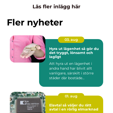
Läs fler inlägg här
Fler nyheter
03. aug
Hyra ut lägenhet så gör du
det tryggt, lönsamt och
lagligt
Att hyra ut en lägenhet i
andra hand har blivit allt
vanligare, särskilt i större
städer där bostäde...
01. aug
Elavtal så väljer du rätt
avtal i en rörlig elmarknad