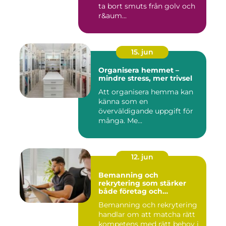
ta bort smuts från golv och
r&aum...
15. jun
Organisera hemmet –
mindre stress, mer trivsel
Att organisera hemma kan
känna som en
överväldigande uppgift för
många. Me...
12. jun
Bemanning och
rekrytering som stärker
både företag och
medarbetare
Bemanning och rekrytering
handlar om att matcha rätt
kompetens med rätt behov i