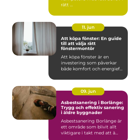
rätt ...
11. jun
Att köpa fönster: En guide
till att välja rätt
fönstermontör
Att köpa fönster är en
investering som påverkar
både komfort och energief...
09. jun
Asbestsanering i Borlänge:
Trygg och effektiv sanering
i äldre byggnader
Asbestsanering Borlänge är
ett område som blivit allt
viktigare i takt med att ä...