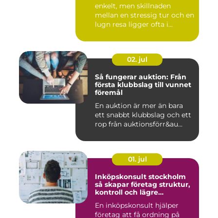
enkelt, men skillnaden
mellan en stressig tur och en
lugn resa ligger ofta i...
02. jul
Så fungerar auktion: Från
första klubbslag till vunnet
föremål
En auktion är mer än bara
ett snabbt klubbslag och ett
rop från auktionsförr&au...
01. jul
Inköpskonsult stockholm
så skapar företag struktur,
kontroll och lägre
kostnader
En inköpskonsult hjälper
företag att få ordning på