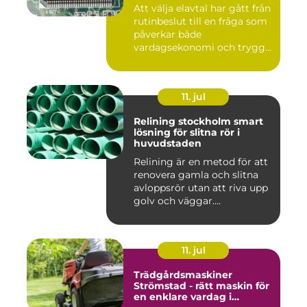
Att välja elavtal har gått från
rutinbeslut till en fråga som
påverkar både
vardagsekonomi och trygg...
11. jul
Relining stockholm smart
lösning för slitna rör i
huvudstaden
Relining är en metod för att
renovera gamla och slitna
avloppsrör utan att riva upp
golv och väggar....
11. jul
Trädgårdsmaskiner
Strömstad - rätt maskin för
en enklare vardag i