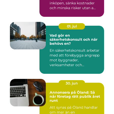
inköpen, sänka kostnader
och minska risker utan a...
01. jul
Vad gör en
säkerhetskonsult och när
behövs en?
En säkerhetskonsult arbetar
med att förebygga angrepp
mot byggnader,
verksamheter och
människor. Fok...
30. jun
Annonsera på Öland: Så
når företag rätt publik året
runt
Att synas på Öland handlar
om mer än en