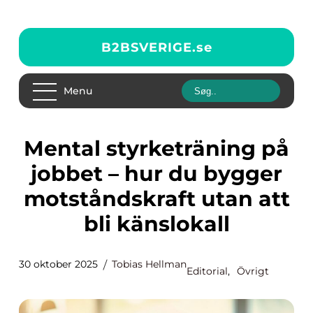
B2BSVERIGE.
se
Menu
Mental styrketräning på
jobbet – hur du bygger
motståndskraft utan att
bli känslokall
30 oktober 2025
Tobias Hellman
Editorial
,
Övrigt