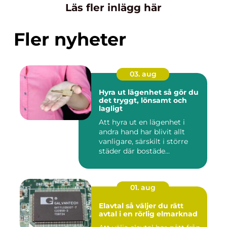
Läs fler inlägg här
Fler nyheter
03. aug
Hyra ut lägenhet så gör du
det tryggt, lönsamt och
lagligt
Att hyra ut en lägenhet i
andra hand har blivit allt
vanligare, särskilt i större
städer där bostäde...
01. aug
Elavtal så väljer du rätt
avtal i en rörlig elmarknad