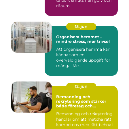
ta bort smuts från golv och
r&aum...
15. jun
Organisera hemmet –
mindre stress, mer trivsel
Att organisera hemma kan
känna som en
överväldigande uppgift för
många. Me...
12. jun
Bemanning och
rekrytering som stärker
både företag och
medarbetare
Bemanning och rekrytering
handlar om att matcha rätt
kompetens med rätt behov i