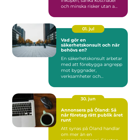
inköpen, sänka kostnader
och minska risker utan a...
01. jul
Vad gör en
säkerhetskonsult och när
behövs en?
En säkerhetskonsult arbetar
med att förebygga angrepp
mot byggnader,
verksamheter och
människor. Fok...
30. jun
Annonsera på Öland: Så
når företag rätt publik året
runt
Att synas på Öland handlar
om mer än en