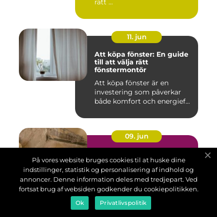
rätt ...
11. jun
Att köpa fönster: En guide
till att välja rätt
fönstermontör
Att köpa fönster är en
investering som påverkar
både komfort och energief...
09. jun
Asbestsanering i Borlänge:
På vores website bruges cookies til at huske dine
Trygg och effektiv sanering
i äldre byggnader
indstillinger, statistik og personalisering af indhold og
annoncer. Denne information deles med tredjepart. Ved
Asbestsanering Borlänge är
fortsat brug af websiden godkender du cookiepolitikken.
ett område som blivit allt
viktigare i takt med att ä...
Ok
Privatlivspolitik