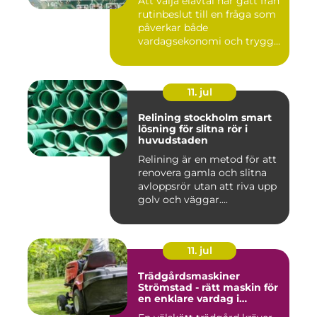
Att välja elavtal har gått från
rutinbeslut till en fråga som
påverkar både
vardagsekonomi och trygg...
11. jul
Relining stockholm smart
lösning för slitna rör i
huvudstaden
Relining är en metod för att
renovera gamla och slitna
avloppsrör utan att riva upp
golv och väggar....
11. jul
Trädgårdsmaskiner
Strömstad - rätt maskin för
en enklare vardag i
trädgården