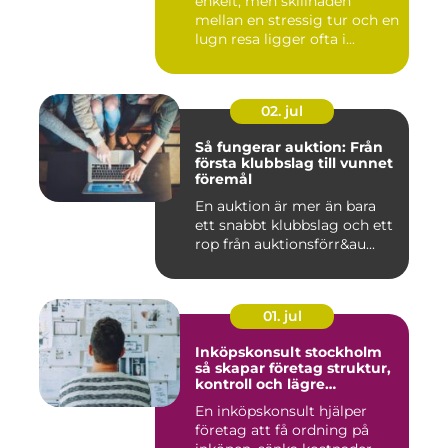
enkelt, men skillnaden
mellan en stressig tur och en
lugn resa ligger ofta i...
02. jul
Så fungerar auktion: Från
första klubbslag till vunnet
föremål
En auktion är mer än bara
ett snabbt klubbslag och ett
rop från auktionsförr&au...
01. jul
Inköpskonsult stockholm
så skapar företag struktur,
kontroll och lägre
kostnader
En inköpskonsult hjälper
företag att få ordning på