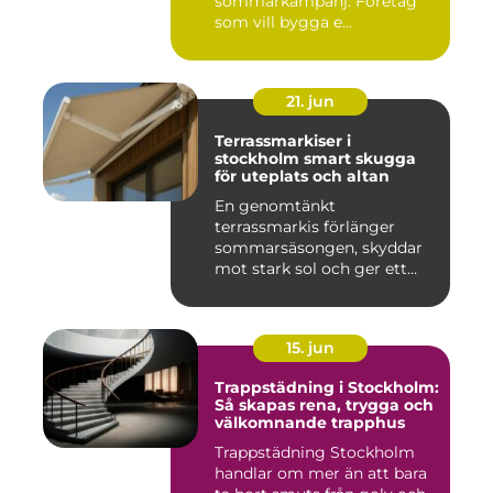
sommarkampanj. Företag
som vill bygga e...
21. jun
Terrassmarkiser i
stockholm smart skugga
för uteplats och altan
En genomtänkt
terrassmarkis förlänger
sommarsäsongen, skyddar
mot stark sol och ger ett
behagligare ...
15. jun
Trappstädning i Stockholm:
Så skapas rena, trygga och
välkomnande trapphus
Trappstädning Stockholm
handlar om mer än att bara