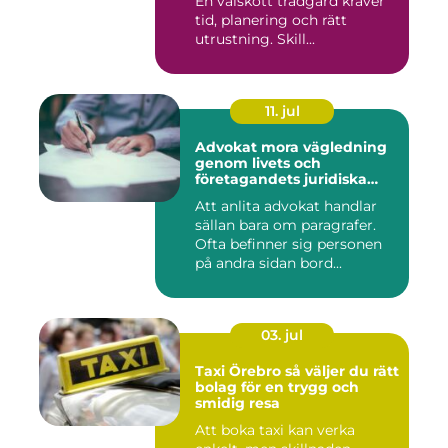
En välskött trädgård kräver
tid, planering och rätt
utrustning. Skill...
11. jul
Advokat mora vägledning
genom livets och
företagandets juridiska
frågor
Att anlita advokat handlar
sällan bara om paragrafer.
Ofta befinner sig personen
på andra sidan bord...
03. jul
Taxi Örebro så väljer du rätt
bolag för en trygg och
smidig resa
Att boka taxi kan verka