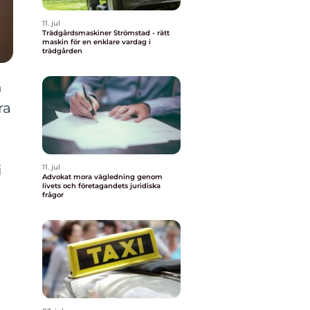
11. jul
Trädgårdsmaskiner Strömstad - rätt
maskin för en enklare vardag i
trädgården
h
ra
i
11. jul
Advokat mora vägledning genom
livets och företagandets juridiska
frågor