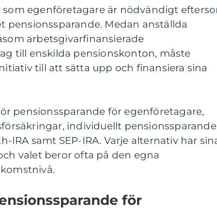
n som egenföretagare är nödvändigt efters
eget pensionssparande. Medan anställda
såsom arbetsgivarfinansierade
ag till enskilda pensionskonton, måste
itiativ till att sätta upp och finansiera sina
v för pensionssparande för egenföretagare,
sförsäkringar, individuellt pensionssparande
oth-IRA samt SEP-IRA. Varje alternativ har sin
och valet beror ofta på den egna
nkomstnivå.
pensionssparande för