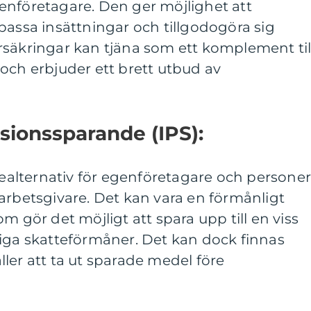
enföretagare. Den ger möjlighet att
passa insättningar och tillgodogöra sig
rsäkringar kan tjäna som ett komplement til
och erbjuder ett brett utbud av
nsionssparande (IPS):
ndealternativ för egenföretagare och persone
arbetsgivare. Det kan vara en förmånligt
m gör det möjligt att spara upp till en viss
tiga skatteförmåner. Det kan dock finnas
ler att ta ut sparade medel före