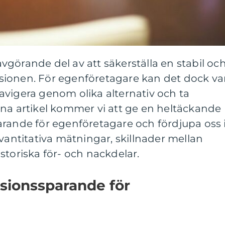
görande del av att säkerställa en stabil oc
ionen. För egenföretagare kan det dock va
avigera genom olika alternativ och ta
nna artikel kommer vi att ge en heltäckande
arande för egenföretagare och fördjupa oss 
kvantitativa mätningar, skillnader mellan
storiska för- och nackdelar.
sionssparande för