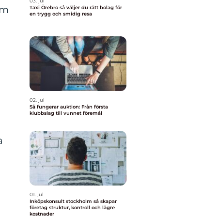
03. jul
om
Taxi Örebro så väljer du rätt bolag för
en trygg och smidig resa
02. jul
Så fungerar auktion: Från första
klubbslag till vunnet föremål
a
01. jul
Inköpskonsult stockholm så skapar
företag struktur, kontroll och lägre
kostnader