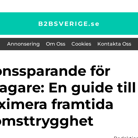
B2BSVERIGE.
se
Annonsering
Om Oss
Cookies
Kontakta Oss
gare: En guide till
ximera framtida
omsttrygghet