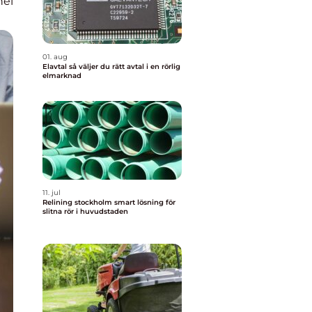
nel
01. aug
Elavtal så väljer du rätt avtal i en rörlig
elmarknad
11. jul
Relining stockholm smart lösning för
slitna rör i huvudstaden