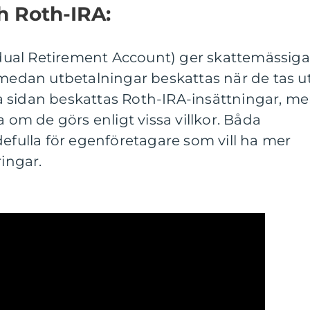
ch Roth-IRA:
vidual Retirement Account) ger skattemässiga
 medan utbetalningar beskattas när de tas u
 sidan beskattas Roth-IRA-insättningar, m
a om de görs enligt vissa villkor. Båda
defulla för egenföretagare som vill ha mer
ringar.