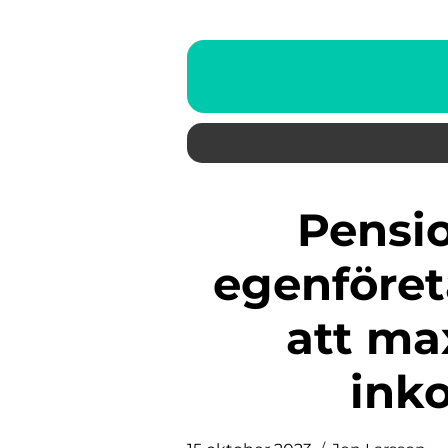
Pensionssparande för
egenföreta
att ma
ink