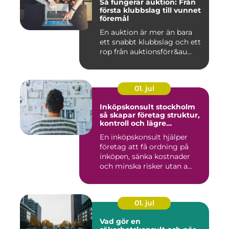
Så fungerar auktion: Från
första klubbslag till vunnet
föremål
En auktion är mer än bara
ett snabbt klubbslag och ett
rop från auktionsförr&au...
01. jul
Inköpskonsult stockholm
så skapar företag struktur,
kontroll och lägre
kostnader
En inköpskonsult hjälper
företag att få ordning på
inköpen, sänka kostnader
och minska risker utan a...
01. jul
Vad gör en