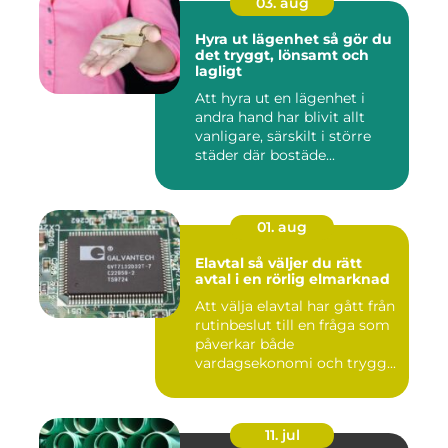
03. aug
Hyra ut lägenhet så gör du
det tryggt, lönsamt och
lagligt
Att hyra ut en lägenhet i
andra hand har blivit allt
vanligare, särskilt i större
städer där bostäde...
01. aug
Elavtal så väljer du rätt
avtal i en rörlig elmarknad
Att välja elavtal har gått från
rutinbeslut till en fråga som
påverkar både
vardagsekonomi och trygg...
11. jul