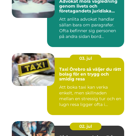
Advokat mora vägledning
genom livets och
företagandets juridiska
frågor
Att anlita advokat handlar
sällan bara om paragrafer.
Ofta befinner sig personen
på andra sidan bord...
03. jul
Taxi Örebro så väljer du rätt
bolag för en trygg och
smidig resa
Att boka taxi kan verka
enkelt, men skillnaden
mellan en stressig tur och en
lugn resa ligger ofta i...
02. jul