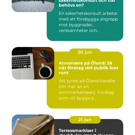
säkerhetskonsult och när
behövs en?
En säkerhetskonsult arbetar
med att förebygga angrepp
mot byggnader,
verksamheter och
människor. Fok...
30. jun
Annonsera på Öland: Så
når företag rätt publik året
runt
Att synas på Öland handlar
om mer än en
sommarkampanj. Företag
som vill bygga e...
21. jun
Terrassmarkiser i