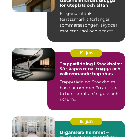
stockholm smart skugga
för uteplats och altan
En genomtänkt
terrassmarkis förlänger
sommarsäsongen, skyddar
mot stark sol och ger ett
behagligare ...
15. jun
Trappstädning i Stockholm:
Så skapas rena, trygga och
välkomnande trapphus
Trappstädning Stockholm
handlar om mer än att bara
ta bort smuts från golv och
r&aum...
15. jun
Organisera hemmet –