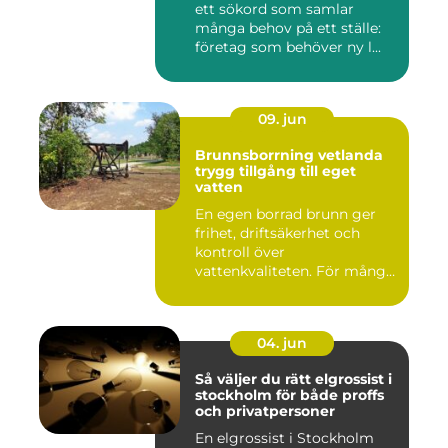
ett sökord som samlar
många behov på ett ställe:
företag som behöver ny l...
09. jun
Brunnsborrning vetlanda
trygg tillgång till eget
vatten
En egen borrad brunn ger
frihet, driftsäkerhet och
kontroll över
vattenkvaliteten. För många
fastigh...
04. jun
Så väljer du rätt elgrossist i
stockholm för både proffs
och privatpersoner
En elgrossist i Stockholm