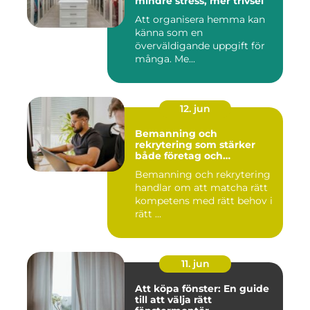
mindre stress, mer trivsel
Att organisera hemma kan
känna som en
överväldigande uppgift för
många. Me...
12. jun
Bemanning och
rekrytering som stärker
både företag och
medarbetare
Bemanning och rekrytering
handlar om att matcha rätt
kompetens med rätt behov i
rätt ...
11. jun
Att köpa fönster: En guide
till att välja rätt