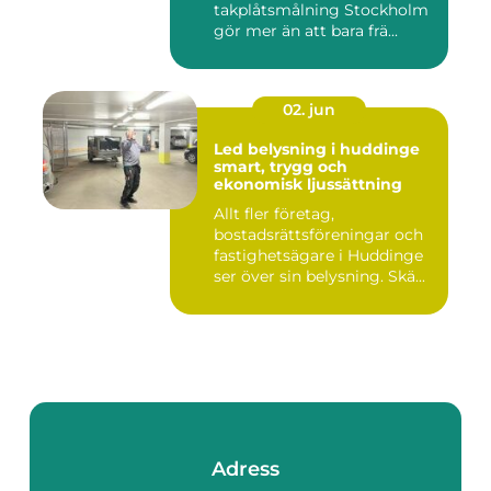
takplåtsmålning Stockholm
gör mer än att bara frä...
02. jun
Led belysning i huddinge
smart, trygg och
ekonomisk ljussättning
Allt fler företag,
bostadsrättsföreningar och
fastighetsägare i Huddinge
ser över sin belysning. Skä...
Adress