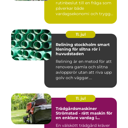
rutinbeslut till en fråga som
påverkar både
vardagsekonomi och trygg...
11. jul
Relining stockholm smart
lösning för slitna rör i
huvudstaden
Relining är en metod för att
renovera gamla och slitna
avloppsrör utan att riva upp
golv och väggar....
11. jul
Trädgårdsmaskiner
Strömstad - rätt maskin för
en enklare vardag i
trädgården
En välskött trädgård kräver