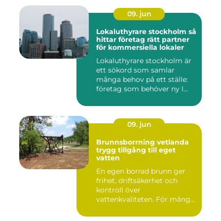
09. jun
Lokaluthyrare stockholm så
hittar företag rätt partner
för kommersiella lokaler
Lokaluthyrare stockholm är
ett sökord som samlar
många behov på ett ställe:
företag som behöver ny l...
09. jun
Brunnsborrning vetlanda
trygg tillgång till eget
vatten
En egen borrad brunn ger
frihet, driftsäkerhet och
kontroll över
vattenkvaliteten. För många
fastigh...