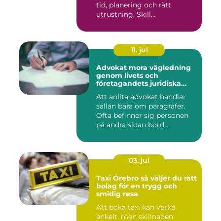
tid, planering och rätt
utrustning. Skill...
11. jul
Advokat mora vägledning
genom livets och
företagandets juridiska
frågor
Att anlita advokat handlar
sällan bara om paragrafer.
Ofta befinner sig personen
på andra sidan bord...
03. jul
Taxi Örebro så väljer du rätt
bolag för en trygg och
smidig resa
Att boka taxi kan verka
enkelt, men skillnaden