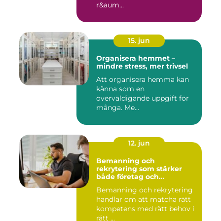
r&aum...
15. jun
Organisera hemmet –
mindre stress, mer trivsel
Att organisera hemma kan
känna som en
överväldigande uppgift för
många. Me...
12. jun
Bemanning och
rekrytering som stärker
både företag och
medarbetare
Bemanning och rekrytering
handlar om att matcha rätt
kompetens med rätt behov i
rätt ...