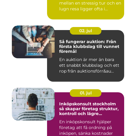
mellan en stressig tur och en
lugn resa ligger ofta i...
02. jul
Så fungerar auktion: Från
första klubbslag till vunnet
föremål
En auktion är mer än bara
ett snabbt klubbslag och ett
rop från auktionsförr&au...
01. jul
Inköpskonsult stockholm
så skapar företag struktur,
kontroll och lägre
kostnader
En inköpskonsult hjälper
företag att få ordning på
inköpen, sänka kostnader