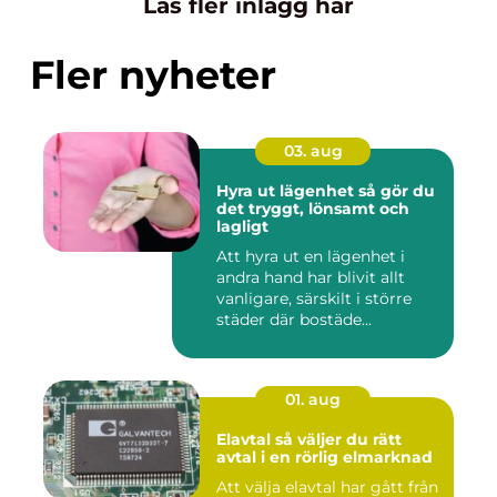
Läs fler inlägg här
Fler nyheter
03. aug
Hyra ut lägenhet så gör du
det tryggt, lönsamt och
lagligt
Att hyra ut en lägenhet i
andra hand har blivit allt
vanligare, särskilt i större
städer där bostäde...
01. aug
Elavtal så väljer du rätt
avtal i en rörlig elmarknad
Att välja elavtal har gått från