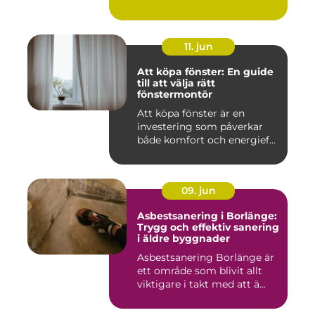
11. jun
Att köpa fönster: En guide
till att välja rätt
fönstermontör
Att köpa fönster är en
investering som påverkar
både komfort och energief...
09. jun
Asbestsanering i Borlänge:
Trygg och effektiv sanering
i äldre byggnader
Asbestsanering Borlänge är
ett område som blivit allt
viktigare i takt med att ä...