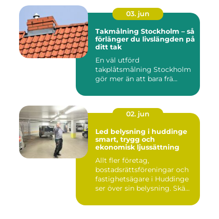
03. jun
Takmålning Stockholm – så
förlänger du livslängden på
ditt tak
En väl utförd
takplåtsmålning Stockholm
gör mer än att bara frä...
02. jun
Led belysning i huddinge
smart, trygg och
ekonomisk ljussättning
Allt fler företag,
bostadsrättsföreningar och
fastighetsägare i Huddinge
ser över sin belysning. Skä...