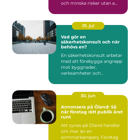
och minska risker utan a...
01. jul
Vad gör en
säkerhetskonsult och när
behövs en?
En säkerhetskonsult arbetar
med att förebygga angrepp
mot byggnader,
verksamheter och
människor. Fok...
30. jun
Annonsera på Öland: Så
når företag rätt publik året
runt
Att synas på Öland handlar
om mer än en
sommarkampanj. Företag