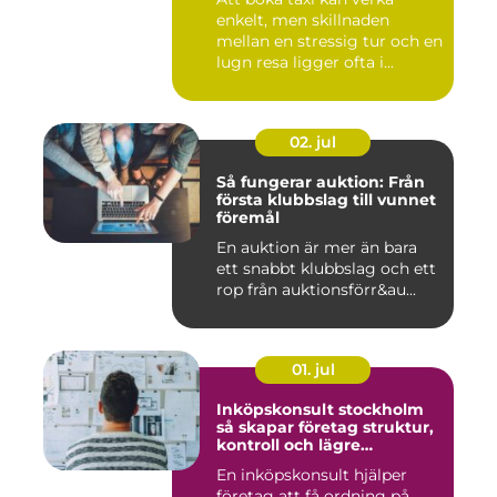
enkelt, men skillnaden
mellan en stressig tur och en
lugn resa ligger ofta i...
02. jul
Så fungerar auktion: Från
första klubbslag till vunnet
föremål
En auktion är mer än bara
ett snabbt klubbslag och ett
rop från auktionsförr&au...
01. jul
Inköpskonsult stockholm
så skapar företag struktur,
kontroll och lägre
kostnader
En inköpskonsult hjälper
företag att få ordning på