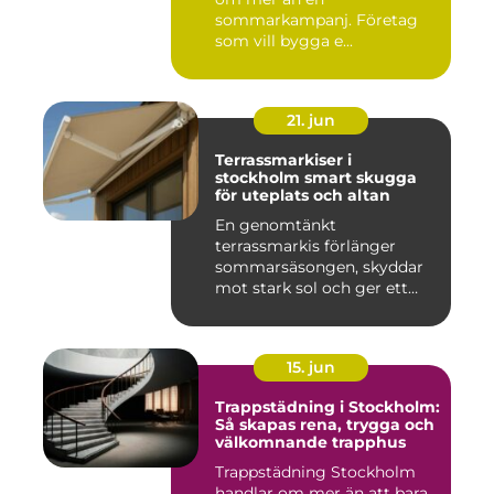
sommarkampanj. Företag
som vill bygga e...
21. jun
Terrassmarkiser i
stockholm smart skugga
för uteplats och altan
En genomtänkt
terrassmarkis förlänger
sommarsäsongen, skyddar
mot stark sol och ger ett
behagligare ...
15. jun
Trappstädning i Stockholm:
Så skapas rena, trygga och
välkomnande trapphus
Trappstädning Stockholm
handlar om mer än att bara