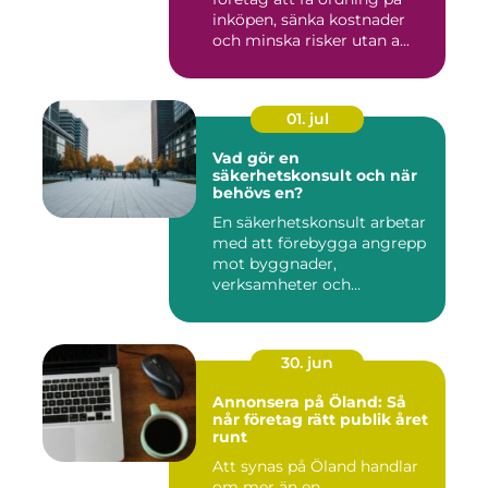
inköpen, sänka kostnader
och minska risker utan a...
01. jul
Vad gör en
säkerhetskonsult och när
behövs en?
En säkerhetskonsult arbetar
med att förebygga angrepp
mot byggnader,
verksamheter och
människor. Fok...
30. jun
Annonsera på Öland: Så
når företag rätt publik året
runt
Att synas på Öland handlar
om mer än en