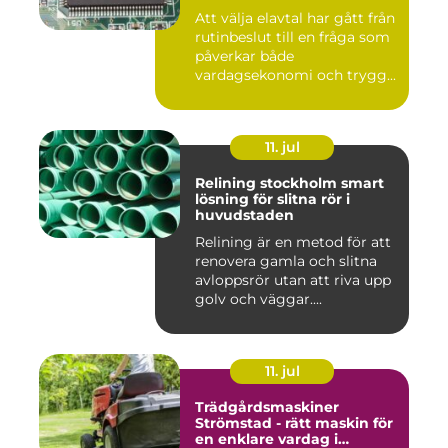
Att välja elavtal har gått från
rutinbeslut till en fråga som
påverkar både
vardagsekonomi och trygg...
11. jul
Relining stockholm smart
lösning för slitna rör i
huvudstaden
Relining är en metod för att
renovera gamla och slitna
avloppsrör utan att riva upp
golv och väggar....
11. jul
Trädgårdsmaskiner
Strömstad - rätt maskin för
en enklare vardag i