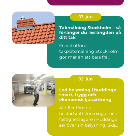
03. jun
Takmålning Stockholm – så
förlänger du livslängden på
ditt tak
En väl utförd
takplåtsmålning Stockholm
gör mer än att bara frä...
02. jun
Led belysning i huddinge
smart, trygg och
ekonomisk ljussättning
Allt fler företag,
bostadsrättsföreningar och
fastighetsägare i Huddinge
ser över sin belysning. Skä...