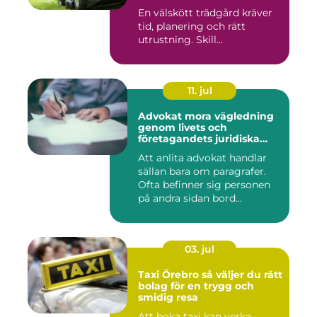
trädgården
En välskött trädgård kräver
tid, planering och rätt
utrustning. Skill...
11. jul
Advokat mora vägledning
genom livets och
företagandets juridiska
frågor
Att anlita advokat handlar
sällan bara om paragrafer.
Ofta befinner sig personen
på andra sidan bord...
03. jul
Taxi Örebro så väljer du rätt
bolag för en trygg och
smidig resa
Att boka taxi kan verka