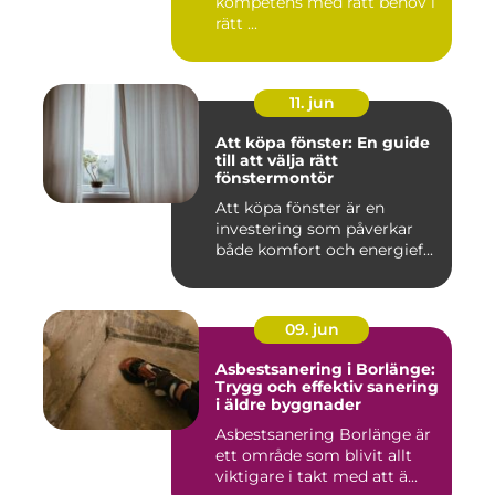
kompetens med rätt behov i
rätt ...
11. jun
Att köpa fönster: En guide
till att välja rätt
fönstermontör
Att köpa fönster är en
investering som påverkar
både komfort och energief...
09. jun
Asbestsanering i Borlänge:
Trygg och effektiv sanering
i äldre byggnader
Asbestsanering Borlänge är
ett område som blivit allt
viktigare i takt med att ä...