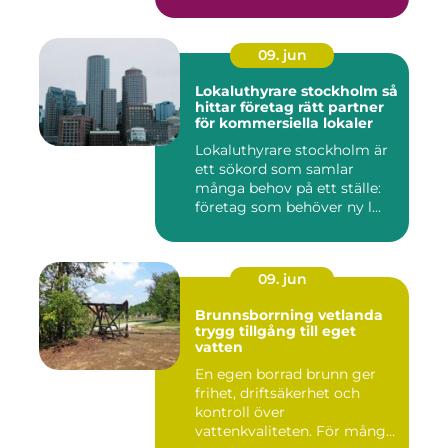
09. jun
Lokaluthyrare stockholm så
hittar företag rätt partner
för kommersiella lokaler
Lokaluthyrare stockholm är
ett sökord som samlar
många behov på ett ställe:
företag som behöver ny l...
09. jun
Brunnsborrning vetlanda
trygg tillgång till eget
vatten
En egen borrad brunn ger
frihet, driftsäkerhet och
kontroll över
vattenkvaliteten. För många