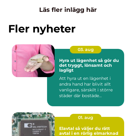
Läs fler inlägg här
Fler nyheter
03. aug
Hyra ut lägenhet så gör du
det tryggt, lönsamt och
lagligt
Att hyra ut en lägenhet i
andra hand har blivit allt
vanligare, särskilt i större
städer där bostäde...
01. aug
Elavtal så väljer du rätt
avtal i en rörlig elmarknad