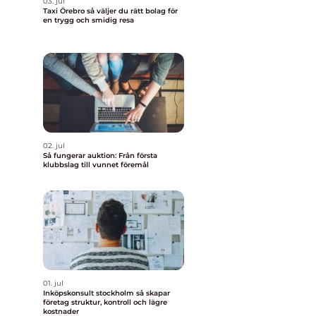
03. jul
Taxi Örebro så väljer du rätt bolag för
en trygg och smidig resa
02. jul
Så fungerar auktion: Från första
klubbslag till vunnet föremål
01. jul
Inköpskonsult stockholm så skapar
företag struktur, kontroll och lägre
kostnader