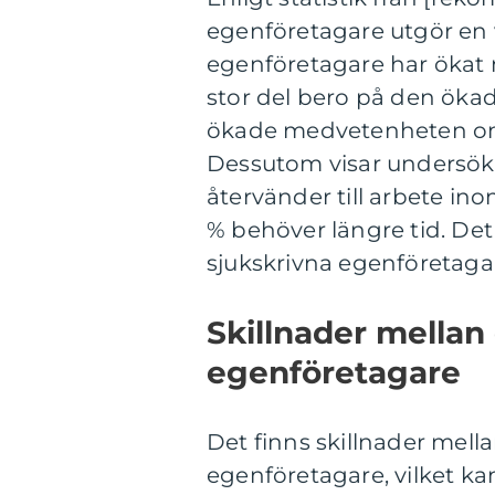
egenföretagare utgör en 
egenföretagare har ökat m
stor del bero på den ök
ökade medvetenheten om 
Dessutom visar undersökn
återvänder till arbete in
% behöver längre tid. Det 
sjukskrivna egenföretagar
Skillnader mellan 
egenföretagare
Det finns skillnader mell
egenföretagare, vilket ka