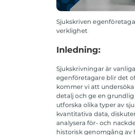
Sjukskriven egenföretaga
verklighet
Inledning:
Sjukskrivningar är vanlig
egenföretagare blir det o
kommer vi att undersöka 
detalj och ge en grundlig
utforska olika typer av s
kvantitativa data, diskut
analysera för- och nackd
historisk genomgång av h