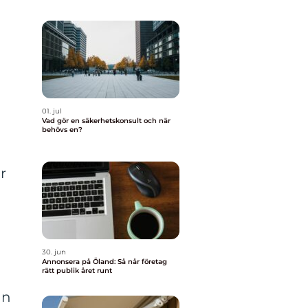
01. jul
Vad gör en säkerhetskonsult och när
behövs en?
r
30. jun
Annonsera på Öland: Så når företag
rätt publik året runt
an