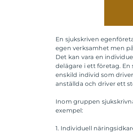
En sjukskriven egenföret
egen verksamhet men på gr
Det kan vara en individuel
delägare i ett företag. E
enskild individ som drive
anställda och driver ett st
Inom gruppen sjukskrivna 
exempel:
1. Individuell näringsidk