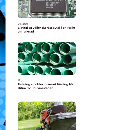
01. aug
Elavtal så väljer du rätt avtal i en rörlig
elmarknad
11. jul
Relining stockholm smart lösning för
slitna rör i huvudstaden