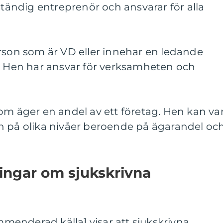
ständig entreprenör och ansvarar för alla
erson som är VD eller innehar en ledande
g. Hen har ansvar för verksamheten och
om äger en andel av ett företag. Hen kan va
n på olika nivåer beroende på ägarandel oc
ingar om sjukskrivna
ommenderad källa] visar att sjukskrivna