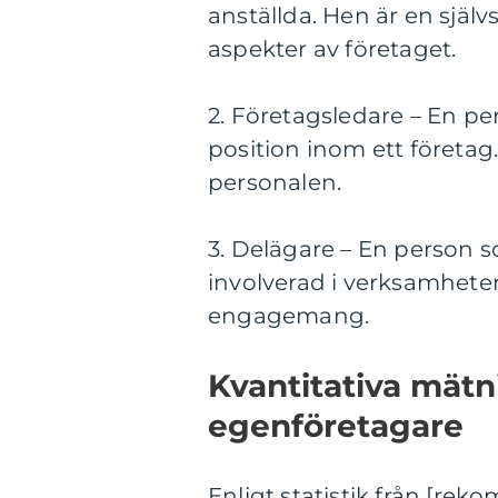
anställda. Hen är en själv
aspekter av företaget.
2. Företagsledare – En p
position inom ett företa
personalen.
3. Delägare – En person s
involverad i verksamhete
engagemang.
Kvantitativa mätn
egenföretagare
Enligt statistik från [rek