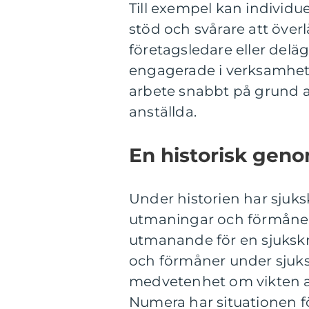
Till exempel kan individu
stöd och svårare att över
företagsledare eller delä
engagerade i verksamhete
arbete snabbt på grund a
anställda.
En historisk geno
Under historien har sjuks
utmaningar och förmåner
utmanande för en sjukskr
och förmåner under sjuks
medvetenhet om vikten av
Numera har situationen fö