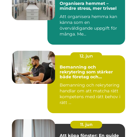
Organisera hemmet –
mindre stress, mer trivsel
Att organisera hemma kan
känna som en
överväldigande uppgift för
många. Me...
12. jun
Bemanning och
rekrytering som stärker
både företag och
medarbetare
Bemanning och rekrytering
handlar om att matcha rätt
kompetens med rätt behov i
rätt ...
11. jun
Att köpa fönster: En guide