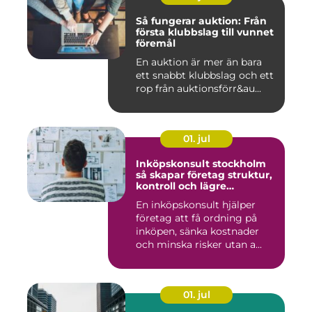
Så fungerar auktion: Från
första klubbslag till vunnet
föremål
En auktion är mer än bara
ett snabbt klubbslag och ett
rop från auktionsförr&au...
01. jul
Inköpskonsult stockholm
så skapar företag struktur,
kontroll och lägre
kostnader
En inköpskonsult hjälper
företag att få ordning på
inköpen, sänka kostnader
och minska risker utan a...
01. jul