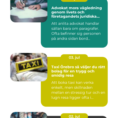
Advokat mora vägledning
genom livets och
företagandets juridiska
frågor
Att anlita advokat handlar
sällan bara om paragrafer.
Ofta befinner sig personen
på andra sidan bord...
03. jul
Taxi Örebro så väljer du rätt
bolag för en trygg och
smidig resa
Att boka taxi kan verka
enkelt, men skillnaden
mellan en stressig tur och en
lugn resa ligger ofta i...
02. jul