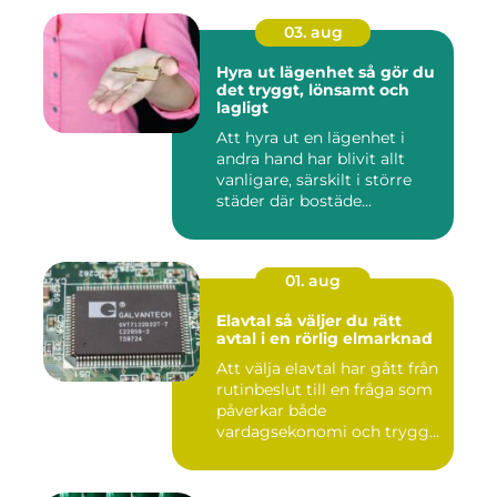
03. aug
Hyra ut lägenhet så gör du
det tryggt, lönsamt och
lagligt
Att hyra ut en lägenhet i
andra hand har blivit allt
vanligare, särskilt i större
städer där bostäde...
01. aug
Elavtal så väljer du rätt
avtal i en rörlig elmarknad
Att välja elavtal har gått från
rutinbeslut till en fråga som
påverkar både
vardagsekonomi och trygg...