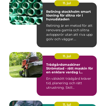
11. jul
Relining stockholm smart
lösning för slitna rör i
huvudstaden
Relining är en metod för att
renovera gamla och slitna
avloppsrör utan att riva upp
golv och väggar....
11. jul
Trädgårdsmaskiner
Strömstad - rätt maskin för
en enklare vardag i
trädgården
En välskött trädgård kräver
tid, planering och rätt
utrustning. Skill...
11. jul