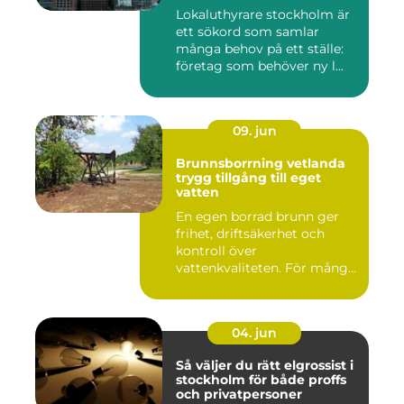
Lokaluthyrare stockholm är
ett sökord som samlar
många behov på ett ställe:
företag som behöver ny l...
09. jun
Brunnsborrning vetlanda
trygg tillgång till eget
vatten
En egen borrad brunn ger
frihet, driftsäkerhet och
kontroll över
vattenkvaliteten. För många
fastigh...
04. jun
Så väljer du rätt elgrossist i
stockholm för både proffs
och privatpersoner