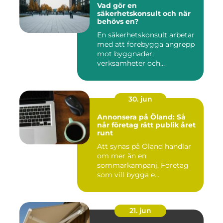
Vad gör en
säkerhetskonsult och när
behövs en?
En säkerhetskonsult arbetar
med att förebygga angrepp
mot byggnader,
verksamheter och
människor. Fok...
30. jun
Annonsera på Öland: Så
når företag rätt publik året
runt
Att synas på Öland handlar
om mer än en
sommarkampanj. Företag
som vill bygga e...
21. jun