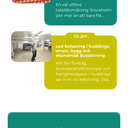
En väl utförd
takplåtsmålning Stockholm
gör mer än att bara frä...
02. jun
Led belysning i huddinge
smart, trygg och
ekonomisk ljussättning
Allt fler företag,
bostadsrättsföreningar och
fastighetsägare i Huddinge
ser över sin belysning. Skä...