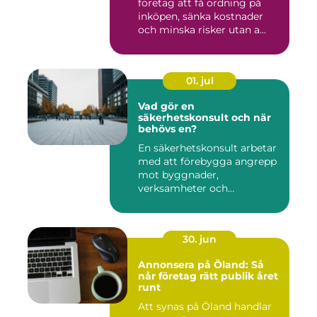
företag att få ordning på
inköpen, sänka kostnader
och minska risker utan a...
01. jul
Vad gör en
säkerhetskonsult och när
behövs en?
En säkerhetskonsult arbetar
med att förebygga angrepp
mot byggnader,
verksamheter och
människor. Fok...
30. jun
Annonsera på Öland: Så
når företag rätt publik året
runt
Att synas på Öland handlar