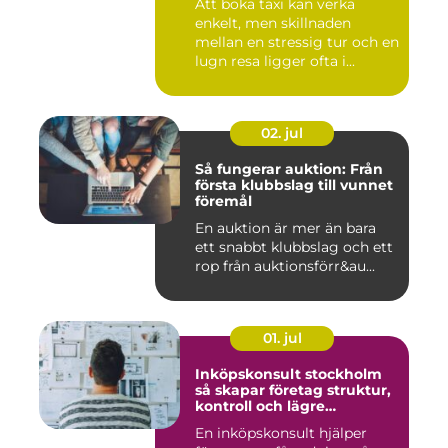
Att boka taxi kan verka
enkelt, men skillnaden
mellan en stressig tur och en
lugn resa ligger ofta i...
02. jul
Så fungerar auktion: Från
första klubbslag till vunnet
föremål
En auktion är mer än bara
ett snabbt klubbslag och ett
rop från auktionsförr&au...
01. jul
Inköpskonsult stockholm
så skapar företag struktur,
kontroll och lägre
kostnader
En inköpskonsult hjälper