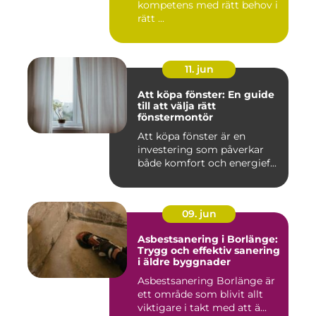
kompetens med rätt behov i
rätt ...
11. jun
Att köpa fönster: En guide
till att välja rätt
fönstermontör
Att köpa fönster är en
investering som påverkar
både komfort och energief...
09. jun
Asbestsanering i Borlänge:
Trygg och effektiv sanering
i äldre byggnader
Asbestsanering Borlänge är
ett område som blivit allt
viktigare i takt med att ä...