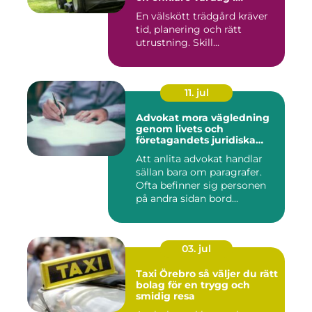
trädgården
En välskött trädgård kräver
tid, planering och rätt
utrustning. Skill...
11. jul
Advokat mora vägledning
genom livets och
företagandets juridiska
frågor
Att anlita advokat handlar
sällan bara om paragrafer.
Ofta befinner sig personen
på andra sidan bord...
03. jul
Taxi Örebro så väljer du rätt
bolag för en trygg och
smidig resa