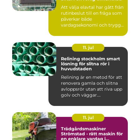
Att välja elavtal har gått från
rutinbeslut till en fråga som
påverkar både
vardagsekonomi och trygg...
11. jul
Relining stockholm smart
lösning för slitna rör i
huvudstaden
Relining är en metod för att
renovera gamla och slitna
avloppsrör utan att riva upp
golv och väggar....
11. jul
Trädgårdsmaskiner
Strömstad - rätt maskin för
en enklare vardag i