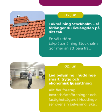
03. jun
Takmålning Stockholm – så
förlänger du livslängden på
ditt tak
En väl utförd
takplåtsmålning Stockholm
gör mer än att bara frä...
02. jun
Led belysning i huddinge
smart, trygg och
ekonomisk ljussättning
Allt fler företag,
bostadsrättsföreningar och
fastighetsägare i Huddinge
ser över sin belysning. Skä...