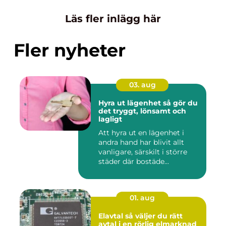
Läs fler inlägg här
Fler nyheter
03. aug
Hyra ut lägenhet så gör du
det tryggt, lönsamt och
lagligt
Att hyra ut en lägenhet i
andra hand har blivit allt
vanligare, särskilt i större
städer där bostäde...
01. aug
Elavtal så väljer du rätt
avtal i en rörlig elmarknad