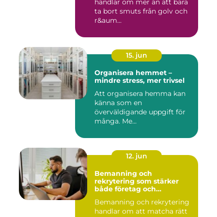
handlar om mer än att bara
ta bort smuts från golv och
r&aum...
15. jun
Organisera hemmet –
mindre stress, mer trivsel
Att organisera hemma kan
känna som en
överväldigande uppgift för
många. Me...
12. jun
Bemanning och
rekrytering som stärker
både företag och
medarbetare
Bemanning och rekrytering
handlar om att matcha rätt