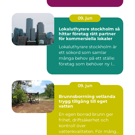
09. jun
Lokaluthyrare stockholm så
hittar företag rätt partner
för kommersiella lokaler
Lokaluthyrare stockholm är
ett sökord som samlar
många behov på ett ställe:
företag som behöver ny l...
09. jun
Brunnsborrning vetlanda
trygg tillgång till eget
vatten
En egen borrad brunn ger
frihet, driftsäkerhet och
kontroll över
vattenkvaliteten. För många