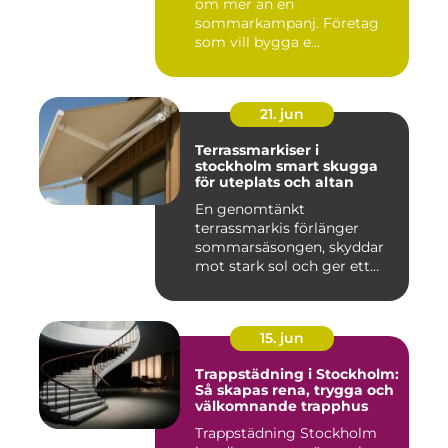
om mer än en
sommarkampanj. Företag
som vill bygga e...
21. jun
Terrassmarkiser i
stockholm smart skugga
för uteplats och altan
En genomtänkt
terrassmarkis förlänger
sommarsäsongen, skyddar
mot stark sol och ger ett
behagligare ...
15. jun
Trappstädning i Stockholm:
Så skapas rena, trygga och
välkomnande trapphus
Trappstädning Stockholm