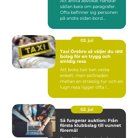
Att anlita advokat handlar
sällan bara om paragrafer.
Ofta befinner sig personen
på andra sidan bord...
03. jul
Taxi Örebro så väljer du rätt
bolag för en trygg och
smidig resa
Att boka taxi kan verka
enkelt, men skillnaden
mellan en stressig tur och en
lugn resa ligger ofta i...
02. jul
Så fungerar auktion: Från
första klubbslag till vunnet
föremål