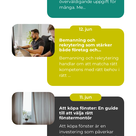
överväldigande uppgift för
många. Me...
12. jun
Bemanning och
rekrytering som stärker
både företag och
medarbetare
Bemanning och rekrytering
handlar om att matcha rätt
kompetens med rätt behov i
rätt ...
11. jun
Att köpa fönster: En guide
till att välja rätt
fönstermontör
Att köpa fönster är en
investering som påverkar