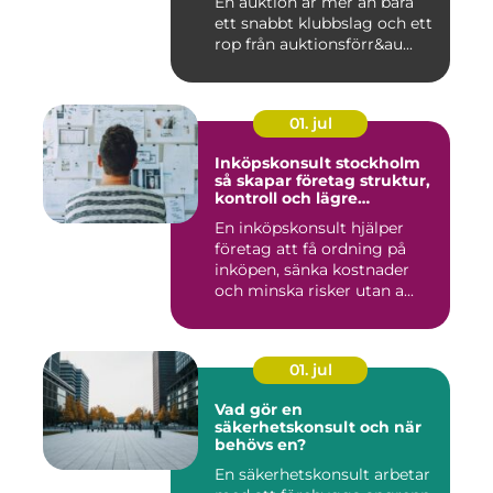
En auktion är mer än bara
ett snabbt klubbslag och ett
rop från auktionsförr&au...
01. jul
Inköpskonsult stockholm
så skapar företag struktur,
kontroll och lägre
kostnader
En inköpskonsult hjälper
företag att få ordning på
inköpen, sänka kostnader
och minska risker utan a...
01. jul
Vad gör en
säkerhetskonsult och när
behövs en?
En säkerhetskonsult arbetar