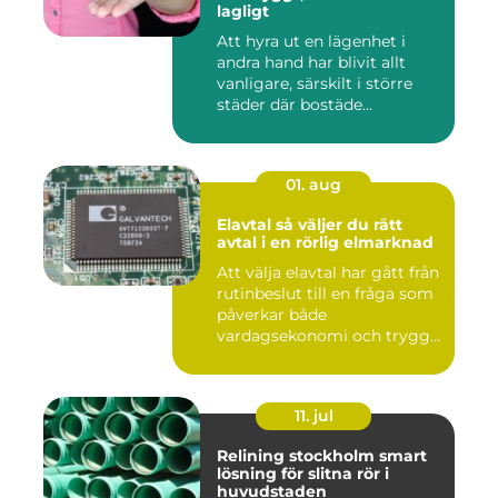
lagligt
Att hyra ut en lägenhet i
andra hand har blivit allt
vanligare, särskilt i större
städer där bostäde...
01. aug
Elavtal så väljer du rätt
avtal i en rörlig elmarknad
Att välja elavtal har gått från
rutinbeslut till en fråga som
påverkar både
vardagsekonomi och trygg...
11. jul
Relining stockholm smart
lösning för slitna rör i
huvudstaden