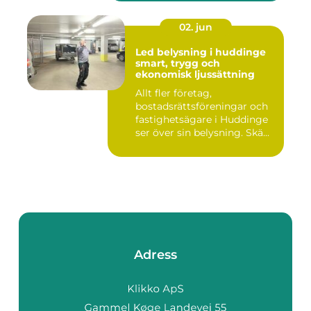
02. jun
Led belysning i huddinge
smart, trygg och
ekonomisk ljussättning
Allt fler företag,
bostadsrättsföreningar och
fastighetsägare i Huddinge
ser över sin belysning. Skä...
Adress