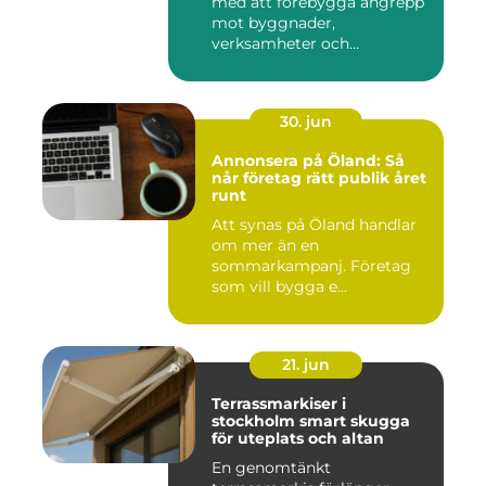
med att förebygga angrepp
mot byggnader,
verksamheter och
människor. Fok...
30. jun
Annonsera på Öland: Så
når företag rätt publik året
runt
Att synas på Öland handlar
om mer än en
sommarkampanj. Företag
som vill bygga e...
21. jun
Terrassmarkiser i
stockholm smart skugga
för uteplats och altan
En genomtänkt