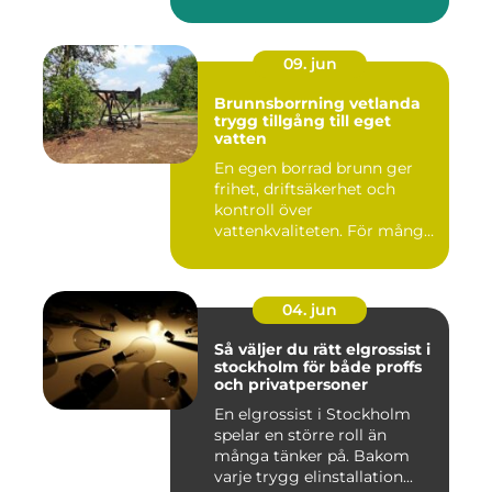
09. jun
Brunnsborrning vetlanda
trygg tillgång till eget
vatten
En egen borrad brunn ger
frihet, driftsäkerhet och
kontroll över
vattenkvaliteten. För många
fastigh...
04. jun
Så väljer du rätt elgrossist i
stockholm för både proffs
och privatpersoner
En elgrossist i Stockholm
spelar en större roll än
många tänker på. Bakom
varje trygg elinstallation...