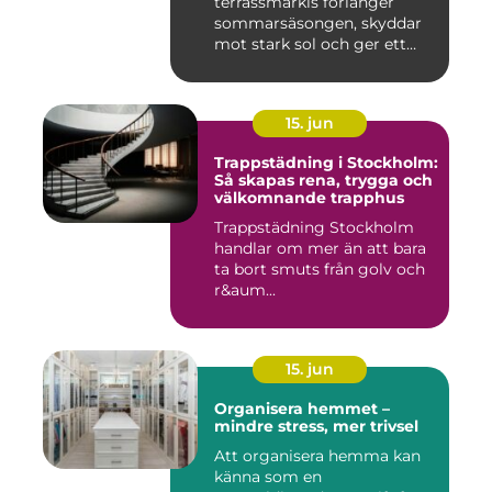
terrassmarkis förlänger
sommarsäsongen, skyddar
mot stark sol och ger ett
behagligare ...
15. jun
Trappstädning i Stockholm:
Så skapas rena, trygga och
välkomnande trapphus
Trappstädning Stockholm
handlar om mer än att bara
ta bort smuts från golv och
r&aum...
15. jun
Organisera hemmet –
mindre stress, mer trivsel
Att organisera hemma kan
känna som en