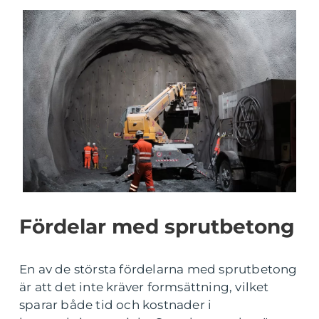
Fördelar med sprutbetong
En av de största fördelarna med sprutbetong
är att det inte kräver formsättning, vilket
sparar både tid och kostnader i