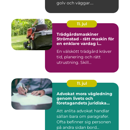
golv och väggar....
11. jul
Trädgårdsmaskiner
Strömstad - rätt maskin för
en enklare vardag i
trädgården
En välskött trädgård kräver
tid, planering och rätt
utrustning. Skill...
11. jul
Advokat mora vägledning
genom livets och
företagandets juridiska
frågor
Att anlita advokat handlar
sällan bara om paragrafer.
Ofta befinner sig personen
på andra sidan bord...