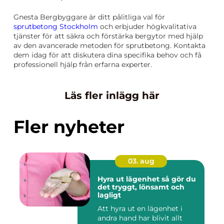
Gnesta Bergbyggare är ditt pålitliga val för
sprutbetong Stockholm
och erbjuder högkvalitativa
tjänster för att säkra och förstärka bergytor med hjälp
av den avancerade metoden för sprutbetong. Kontakta
dem idag för att diskutera dina specifika behov och få
professionell hjälp från erfarna experter.
Läs fler inlägg här
Fler nyheter
03. aug
Hyra ut lägenhet så gör du
det tryggt, lönsamt och
lagligt
Att hyra ut en lägenhet i
andra hand har blivit allt