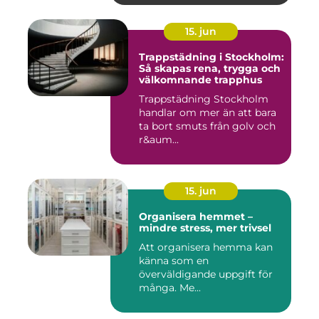
15. jun
Trappstädning i Stockholm:
Så skapas rena, trygga och
välkomnande trapphus
Trappstädning Stockholm
handlar om mer än att bara
ta bort smuts från golv och
r&aum...
15. jun
Organisera hemmet –
mindre stress, mer trivsel
Att organisera hemma kan
känna som en
överväldigande uppgift för
många. Me...