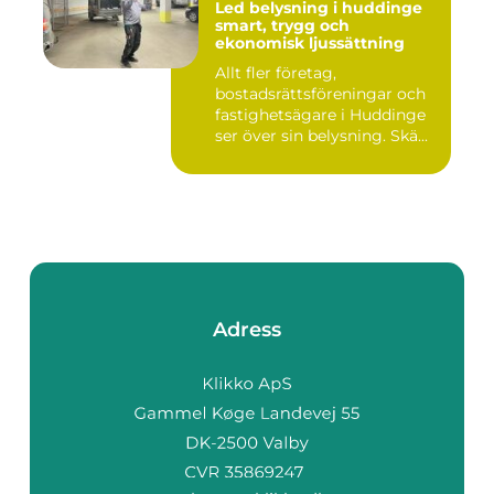
Led belysning i huddinge
smart, trygg och
ekonomisk ljussättning
Allt fler företag,
bostadsrättsföreningar och
fastighetsägare i Huddinge
ser över sin belysning. Skä...
Adress