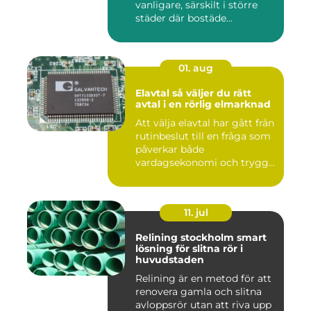
vanligare, särskilt i större
städer där bostäde...
01. aug
Elavtal så väljer du rätt
avtal i en rörlig elmarknad
Att välja elavtal har gått från
rutinbeslut till en fråga som
påverkar både
vardagsekonomi och trygg...
11. jul
Relining stockholm smart
lösning för slitna rör i
huvudstaden
Relining är en metod för att
renovera gamla och slitna
avloppsrör utan att riva upp