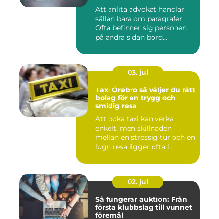
frågor
Att anlita advokat handlar
sällan bara om paragrafer.
Ofta befinner sig personen
på andra sidan bord...
03. jul
Taxi Örebro så väljer du rätt
bolag för en trygg och
smidig resa
Att boka taxi kan verka
enkelt, men skillnaden
mellan en stressig tur och en
lugn resa ligger ofta i...
02. jul
Så fungerar auktion: Från
första klubbslag till vunnet
föremål