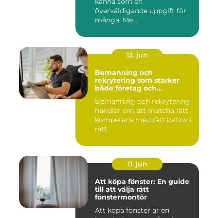
känna som en
överväldigande uppgift för
många. Me...
12. jun
Bemanning och
rekrytering som stärker
både företag och
medarbetare
Bemanning och rekrytering
handlar om att matcha rätt
kompetens med rätt behov i
rätt ...
11. jun
Att köpa fönster: En guide
till att välja rätt
fönstermontör
Att köpa fönster är en