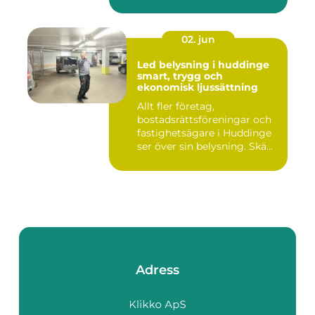
02. jun
Led belysning i huddinge
smart, trygg och
ekonomisk ljussättning
Allt fler företag,
bostadsrättsföreningar och
fastighetsägare i Huddinge
ser över sin belysning. Skä...
Adress