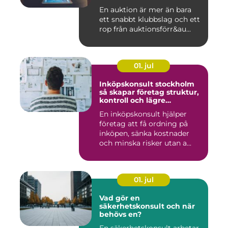
En auktion är mer än bara
ett snabbt klubbslag och ett
rop från auktionsförr&au...
01. jul
Inköpskonsult stockholm
så skapar företag struktur,
kontroll och lägre
kostnader
En inköpskonsult hjälper
företag att få ordning på
inköpen, sänka kostnader
och minska risker utan a...
01. jul
Vad gör en
säkerhetskonsult och när
behövs en?