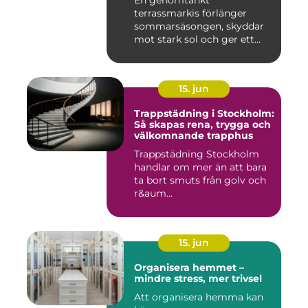
En genomtänkt
terrassmarkis förlänger
sommarsäsongen, skyddar
mot stark sol och ger ett
behagligare ...
15. jun
Trappstädning i Stockholm:
Så skapas rena, trygga och
välkomnande trapphus
Trappstädning Stockholm
handlar om mer än att bara
ta bort smuts från golv och
r&aum...
15. jun
Organisera hemmet –
mindre stress, mer trivsel
Att organisera hemma kan