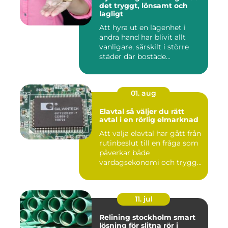
det tryggt, lönsamt och
lagligt
Att hyra ut en lägenhet i
andra hand har blivit allt
vanligare, särskilt i större
städer där bostäde...
01. aug
Elavtal så väljer du rätt
avtal i en rörlig elmarknad
Att välja elavtal har gått från
rutinbeslut till en fråga som
påverkar både
vardagsekonomi och trygg...
11. jul
Relining stockholm smart
lösning för slitna rör i