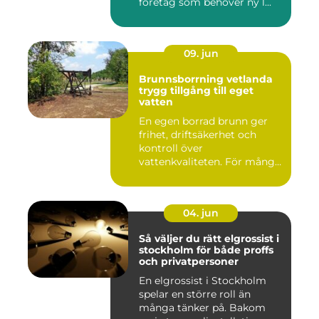
företag som behöver ny l...
09. jun
Brunnsborrning vetlanda
trygg tillgång till eget
vatten
En egen borrad brunn ger
frihet, driftsäkerhet och
kontroll över
vattenkvaliteten. För många
fastigh...
04. jun
Så väljer du rätt elgrossist i
stockholm för både proffs
och privatpersoner
En elgrossist i Stockholm
spelar en större roll än
många tänker på. Bakom