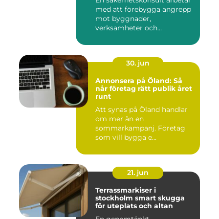
En säkerhetskonsult arbetar
med att förebygga angrepp
mot byggnader,
verksamheter och
människor. Fok...
30. jun
Annonsera på Öland: Så
når företag rätt publik året
runt
Att synas på Öland handlar
om mer än en
sommarkampanj. Företag
som vill bygga e...
21. jun
Terrassmarkiser i
stockholm smart skugga
för uteplats och altan