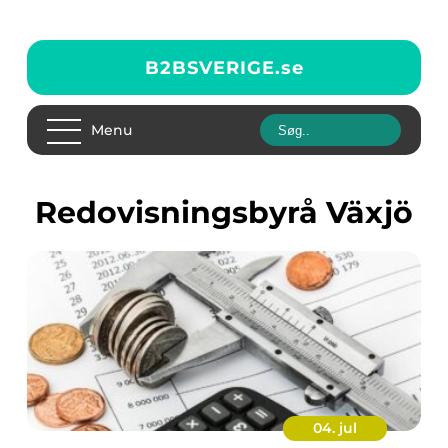
B2BSVERIGE.
se
Menu
Redovisningsbyrå Växjö
04. jul