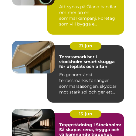
Att synas på Öland handlar
om mer än en
sommarkampanj. Företag
som vill bygga e...
21. jun
Terrassmarkiser i
stockholm smart skugga
för uteplats och altan
En genomtänkt
terrassmarkis förlänger
sommarsäsongen, skyddar
mot stark sol och ger ett
behagligare ...
15. jun
Trappstädning i Stockholm:
Så skapas rena, trygga och
välkomnande trapphus