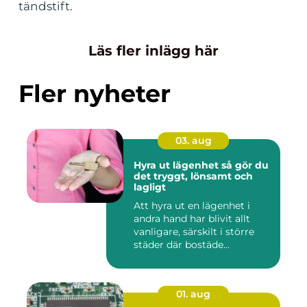
tändstift.
Läs fler inlägg här
Fler nyheter
03. aug
Hyra ut lägenhet så gör du
det tryggt, lönsamt och
lagligt
Att hyra ut en lägenhet i
andra hand har blivit allt
vanligare, särskilt i större
städer där bostäde...
01. aug