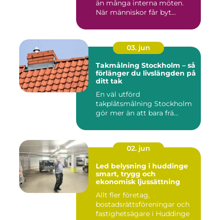
än många interna möten.
När människor får byt...
03. jun
Takmålning Stockholm – så
förlänger du livslängden på
ditt tak
En väl utförd
takplåtsmålning Stockholm
gör mer än att bara frä...
02. jun
Led belysning i huddinge
smart, trygg och
ekonomisk ljussättning
Allt fler företag,
bostadsrättsföreningar och
fastighetsägare i Huddinge