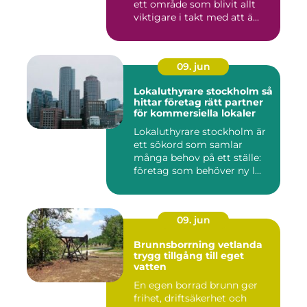
ett område som blivit allt
viktigare i takt med att ä...
09. jun
Lokaluthyrare stockholm så
hittar företag rätt partner
för kommersiella lokaler
Lokaluthyrare stockholm är
ett sökord som samlar
många behov på ett ställe:
företag som behöver ny l...
09. jun
Brunnsborrning vetlanda
trygg tillgång till eget
vatten
En egen borrad brunn ger
frihet, driftsäkerhet och