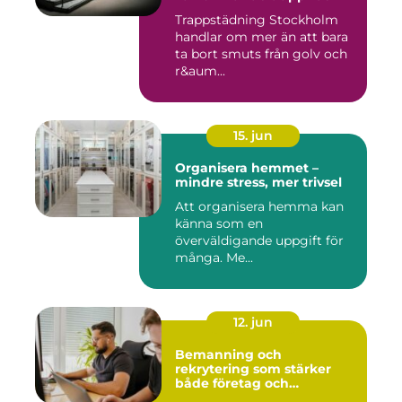
Trappstädning Stockholm
handlar om mer än att bara
ta bort smuts från golv och
r&aum...
15. jun
Organisera hemmet –
mindre stress, mer trivsel
Att organisera hemma kan
känna som en
överväldigande uppgift för
många. Me...
12. jun
Bemanning och
rekrytering som stärker
både företag och
medarbetare