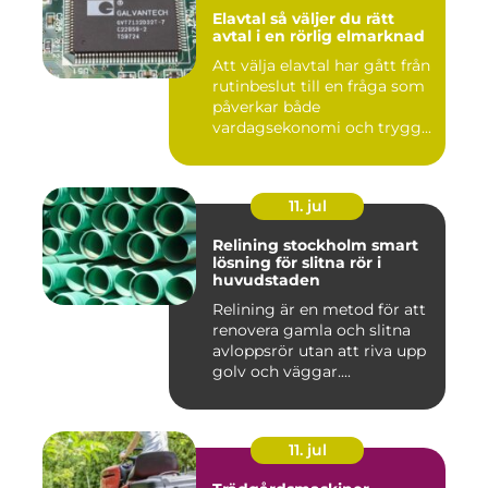
Elavtal så väljer du rätt
avtal i en rörlig elmarknad
Att välja elavtal har gått från
rutinbeslut till en fråga som
påverkar både
vardagsekonomi och trygg...
11. jul
Relining stockholm smart
lösning för slitna rör i
huvudstaden
Relining är en metod för att
renovera gamla och slitna
avloppsrör utan att riva upp
golv och väggar....
11. jul