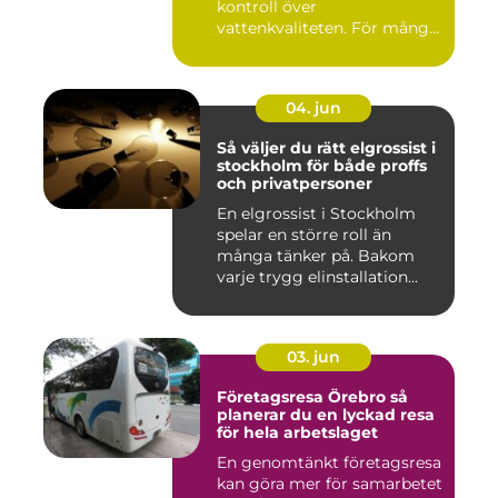
kontroll över
vattenkvaliteten. För många
fastigh...
04. jun
Så väljer du rätt elgrossist i
stockholm för både proffs
och privatpersoner
En elgrossist i Stockholm
spelar en större roll än
många tänker på. Bakom
varje trygg elinstallation...
03. jun
Företagsresa Örebro så
planerar du en lyckad resa
för hela arbetslaget
En genomtänkt företagsresa
kan göra mer för samarbetet