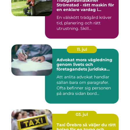
Trädgårdsmaskiner
Strömstad - rätt maskin för
en enklare vardag i
trädgården
En välskött trädgård kräver
tid, planering och rätt
utrustning. Skill...
11. jul
Advokat mora vägledning
genom livets och
företagandets juridiska
frågor
Att anlita advokat handlar
sällan bara om paragrafer.
Ofta befinner sig personen
på andra sidan bord...
03. jul
Taxi Örebro så väljer du rätt
bolag för en trygg och