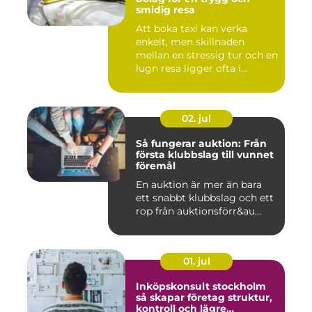
smidig resa
Att boka taxi kan verka
enkelt, men skillnaden
mellan en stressig tur och en
lugn resa ligger ofta i...
02. jul
Så fungerar auktion: Från
första klubbslag till vunnet
föremål
En auktion är mer än bara
ett snabbt klubbslag och ett
rop från auktionsförr&au...
01. jul
Inköpskonsult stockholm
så skapar företag struktur,
kontroll och lägre