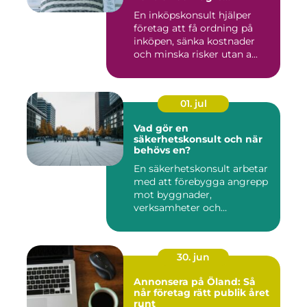
kostnader
En inköpskonsult hjälper
företag att få ordning på
inköpen, sänka kostnader
och minska risker utan a...
01. jul
Vad gör en
säkerhetskonsult och när
behövs en?
En säkerhetskonsult arbetar
med att förebygga angrepp
mot byggnader,
verksamheter och
människor. Fok...
30. jun
Annonsera på Öland: Så
når företag rätt publik året
runt