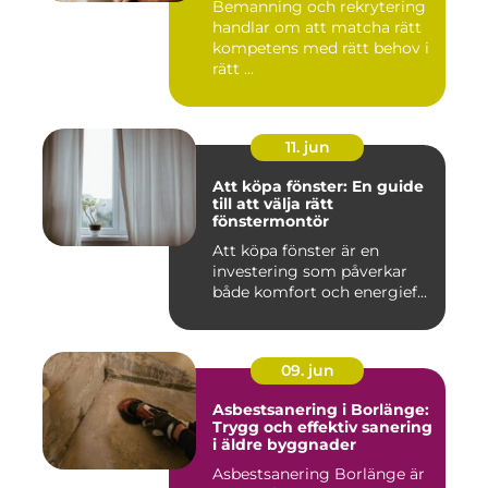
Bemanning och rekrytering
handlar om att matcha rätt
kompetens med rätt behov i
rätt ...
11. jun
Att köpa fönster: En guide
till att välja rätt
fönstermontör
Att köpa fönster är en
investering som påverkar
både komfort och energief...
09. jun
Asbestsanering i Borlänge:
Trygg och effektiv sanering
i äldre byggnader
Asbestsanering Borlänge är