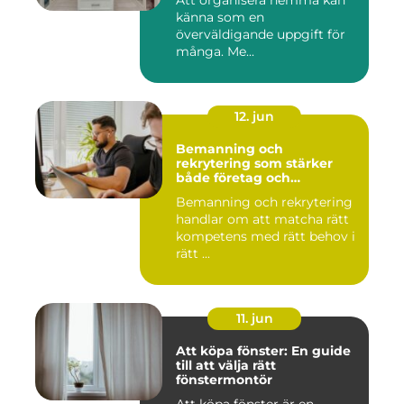
Att organisera hemma kan
känna som en
överväldigande uppgift för
många. Me...
12. jun
Bemanning och
rekrytering som stärker
både företag och
medarbetare
Bemanning och rekrytering
handlar om att matcha rätt
kompetens med rätt behov i
rätt ...
11. jun
Att köpa fönster: En guide
till att välja rätt
fönstermontör