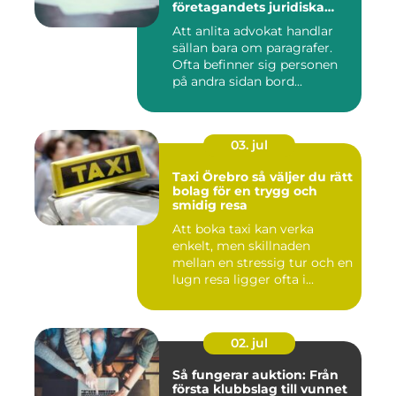
företagandets juridiska
frågor
Att anlita advokat handlar
sällan bara om paragrafer.
Ofta befinner sig personen
på andra sidan bord...
03. jul
Taxi Örebro så väljer du rätt
bolag för en trygg och
smidig resa
Att boka taxi kan verka
enkelt, men skillnaden
mellan en stressig tur och en
lugn resa ligger ofta i...
02. jul
Så fungerar auktion: Från
första klubbslag till vunnet