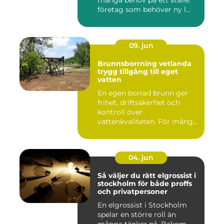
många behov på ett ställe:
företag som behöver ny l...
09. jun
Brunnsborrning vetlanda
trygg tillgång till eget
vatten
En egen borrad brunn ger
frihet, driftsäkerhet och
kontroll över
vattenkvaliteten. För många
fastigh...
04. jun
Så väljer du rätt elgrossist i
stockholm för både proffs
och privatpersoner
En elgrossist i Stockholm
spelar en större roll än