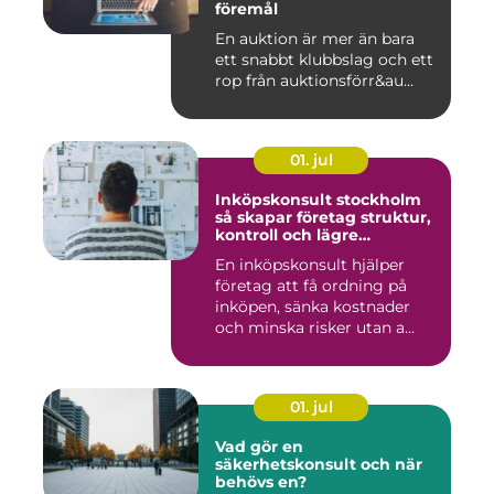
föremål
En auktion är mer än bara
ett snabbt klubbslag och ett
rop från auktionsförr&au...
01. jul
Inköpskonsult stockholm
så skapar företag struktur,
kontroll och lägre
kostnader
En inköpskonsult hjälper
företag att få ordning på
inköpen, sänka kostnader
och minska risker utan a...
01. jul
Vad gör en
säkerhetskonsult och när
behövs en?