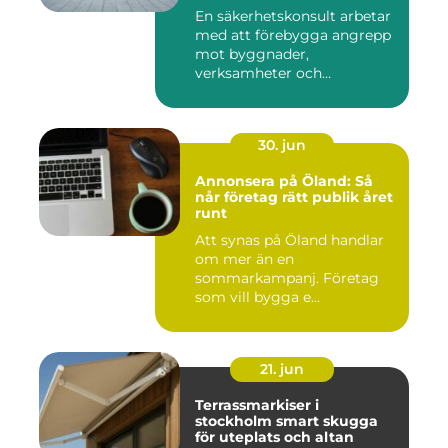
En säkerhetskonsult arbetar
med att förebygga angrepp
mot byggnader,
verksamheter och
människor. Fok...
30. jun
Annonsera på Öland: Så
når företag rätt publik året
runt
Att synas på Öland handlar
om mer än en
sommarkampanj. Företag
som vill bygga e...
21. jun
Terrassmarkiser i
stockholm smart skugga
för uteplats och altan