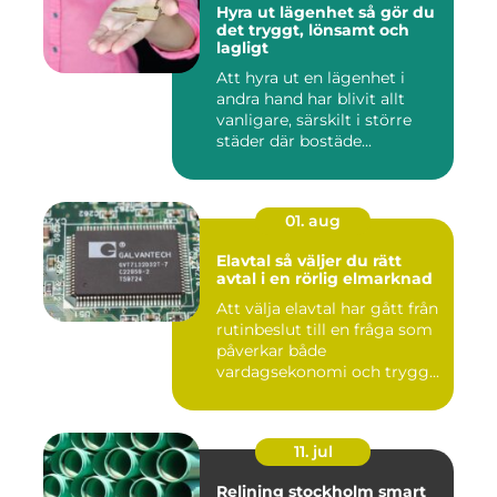
Hyra ut lägenhet så gör du
det tryggt, lönsamt och
lagligt
Att hyra ut en lägenhet i
andra hand har blivit allt
vanligare, särskilt i större
städer där bostäde...
01. aug
Elavtal så väljer du rätt
avtal i en rörlig elmarknad
Att välja elavtal har gått från
rutinbeslut till en fråga som
påverkar både
vardagsekonomi och trygg...
11. jul
Relining stockholm smart