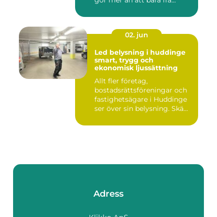
gör mer än att bara frä...
02. jun
Led belysning i huddinge
smart, trygg och
ekonomisk ljussättning
Allt fler företag,
bostadsrättsföreningar och
fastighetsägare i Huddinge
ser över sin belysning. Skä...
Adress