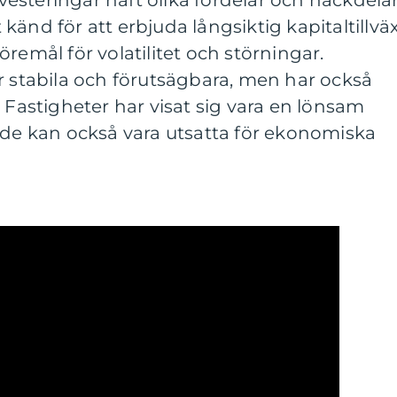
investeringar haft olika fördelar och nackdelar
änd för att erbjuda långsiktig kapitaltillväx
remål för volatilitet och störningar.
r stabila och förutsägbara, men har också
 Fastigheter har visat sig vara en lönsam
 de kan också vara utsatta för ekonomiska