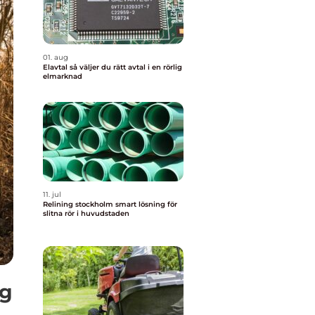
01. aug
Elavtal så väljer du rätt avtal i en rörlig
elmarknad
11. jul
Relining stockholm smart lösning för
slitna rör i huvudstaden
ng