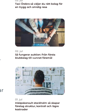
03. jul
Taxi Örebro så väljer du rätt bolag för
en trygg och smidig resa
02. jul
Så fungerar auktion: Från första
klubbslag till vunnet föremål
r
ar
01. jul
Inköpskonsult stockholm så skapar
företag struktur, kontroll och lägre
kostnader