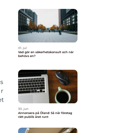
01. jul
Vad gör en säkerhetskonsult och när
behövs en?
is
ar
et
30. jun
Annonsera på Öland: Så når företag
rätt publik året runt