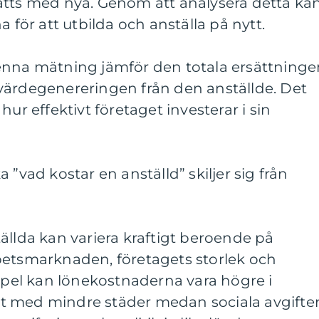
ätts med nya. Genom att analysera detta ka
ör att utbilda och anställa på nytt.
enna mätning jämför den totala ersättninge
värdegenereringen från den anställde. Det
hur effektivt företaget investerar i sin
 ”vad kostar en anställd” skiljer sig från
ällda kan variera kraftigt beroende på
betsmarknaden, företagets storlek och
empel kan lönekostnaderna vara högre i
t med mindre städer medan sociala avgifte