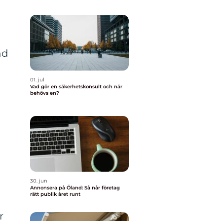
nd
01. jul
Vad gör en säkerhetskonsult och när
behövs en?
30. jun
Annonsera på Öland: Så når företag
rätt publik året runt
r