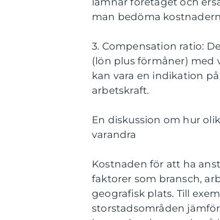
lämnar företaget och ers
man bedöma kostnaderna f
3. Compensation ratio: D
(lön plus förmåner) med 
kan vara en indikation på 
arbetskraft.
En diskussion om hur olika
varandra
Kostnaden för att ha anst
faktorer som bransch, ar
geografisk plats. Till ex
storstadsområden jämför