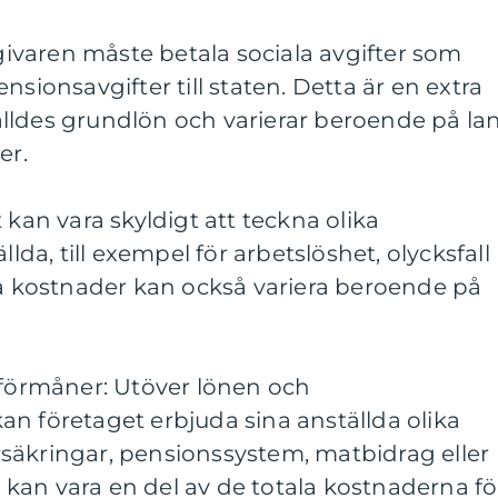
sgivaren måste betala sociala avgifter som
nsionsavgifter till staten. Detta är en extra
lldes grundlön och varierar beroende på la
er.
 kan vara skyldigt att teckna olika
llda, till exempel för arbetslöshet, olycksfall
sa kostnader kan också variera beroende på
 förmåner: Utöver lönen och
n företaget erbjuda sina anställda olika
säkringar, pensionssystem, matbidrag eller
kan vara en del av de totala kostnaderna fö