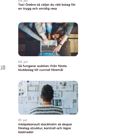
03. jul
Taxi Örebro så väljer du rätt bolag för
en trygg och smidig resa
02. jul
Så fungerar auktion: Från första
ll
klubbslag till vunnet föremål
01. jul
Inköpskonsult stockholm så skapar
företag struktur, kontroll och lägre
kostnader