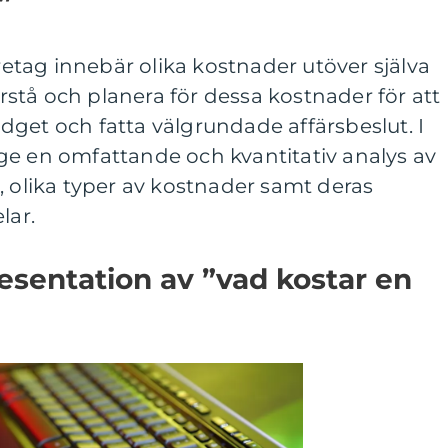
”
öretag innebär olika kostnader utöver själva
förstå och planera för dessa kostnader för att
get och fatta välgrundade affärsbeslut. I
ge en omfattande och kvantitativ analys av
, olika typer av kostnader samt deras
lar.
sentation av ”vad kostar en