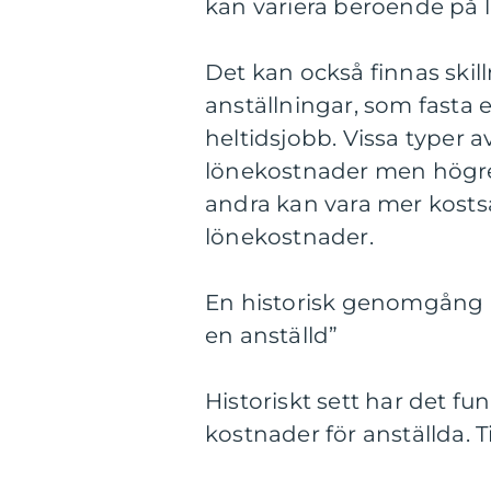
kan variera beroende på la
Det kan också finnas skill
anställningar, som fasta ell
heltidsjobb. Vissa typer av
lönekostnader men högre 
andra kan vara mer kost
lönekostnader.
En historisk genomgång a
en anställd”
Historiskt sett har det fu
kostnader för anställda. T