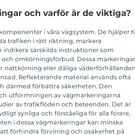
ngar och varför är de viktiga?
 komponenter i våra vägsystem. De hjälper ti
a trafiken i rätt riktning, markera
indikera särskilda instruktioner som
 och omkörningsförbud. Dessa markeringa
er nattkörning eller dåliga väderförhållande
änsad. Reflekterande material används ofta
och därmed förbättra säkerheten. Den
 och utformningen av vägmarkeringarna
dier av trafikflöden och beteenden. Det är
tydligt synliga och förståeliga för alla förare,
heten i dessa vägmarkeringar kan minska
att förhindra förvirring och osäkerhet på