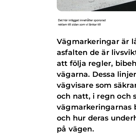
Vägmarkeringar är lå
asfalten de är livsvi
att följa regler, bib
vägarna. Dessa linje
vägvisare som säkrar
och natt, i regn och s
vägmarkeringarnas b
och hur deras underhå
på vägen.