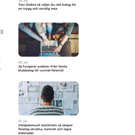
03. jul
Taxi Örebro så väljer du rätt bolag för
en trygg och smidig resa
ll
r
02. jul
n
Så fungerar auktion: Från första
klubbslag till vunnet föremål
01. jul
Inköpskonsult stockholm så skapar
företag struktur, kontroll och lägre
kostnader