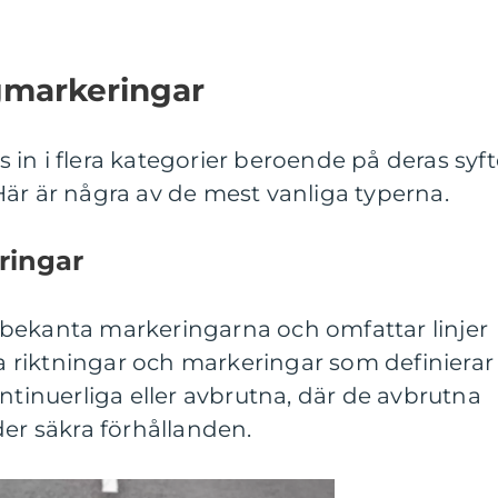
gmarkeringar
in i flera kategorier beroende på deras syft
är är några av de mest vanliga typerna.
ringar
bekanta markeringarna och omfattar linjer
ika riktningar och markeringar som definierar
ontinuerliga eller avbrutna, där de avbrutna
der säkra förhållanden.