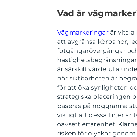
Vad är vägmarkeri
Vägmarkeringar
är vitala
att avgränsa körbanor, led
fotgängarövergångar och 
hastighetsbegränsningar
är särskilt värdefulla und
när siktbarheten är begr
för att öka synligheten 
strategiska placeringen
baseras på noggranna stu
viktigt att dessa linjer är 
oavsett erfarenhet. Klar
risken för olyckor genom 