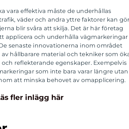
ka vara effektiva måste de underhållas
trafik, väder och andra yttre faktorer kan gö
erna blir svåra att skilja. Det är här företag
att applicera och underhålla vägmarkeringar
. De senaste innovationerna inom området
av hållbarare material och tekniker som ök
 och reflekterande egenskaper. Exempelvis
arkeringar som inte bara varar längre utan
genom att minska behovet av omapplicering.
äs fler inlägg här
er