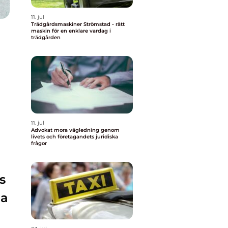
11. jul
Trädgårdsmaskiner Strömstad - rätt
maskin för en enklare vardag i
trädgården
11. jul
Advokat mora vägledning genom
livets och företagandets juridiska
frågor
s
la