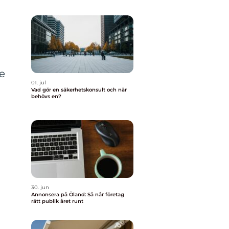
e
01. jul
Vad gör en säkerhetskonsult och när
behövs en?
30. jun
Annonsera på Öland: Så når företag
rätt publik året runt