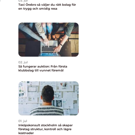
03. jul
Taxi Örebro så väljer du rätt bolag för
en trygg och smidig resa
02. jul
Så fungerar auktion: Från första
klubbslag till vunnet föremål
01. jul
Inköpskonsult stockholm så skapar
företag struktur, kontroll och lägre
kostnader