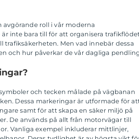
 avgörande roll i vår moderna
är inte bara till för att organisera trafikflöde
till trafiksäkerheten. Men vad innebär dessa
en och hur påverkar de vår dagliga pendlin
ingar?
r, symboler och tecken målade på vägbanan
fiken. Dessa markeringar är utformade för at
ängare samt för att skapa en säker miljö på
er. De används på allt från motorvägar till
r. Vanliga exempel inkluderar mittlinjer,
lbanor. Deras tydlighet är av högsta vikt fö