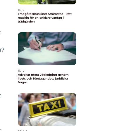
11. jul
Trädgårdsmaskiner Strömstad - rätt
maskin för en enklare vardag i
trädgården
t
g?
11. jul
Advokat mora vägledning genom
livets och företagandets juridiska
frågor
t
r