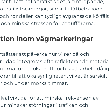
rar till att hålla trafikflödet jämnt löpande,
ska trafikstockningar, särskilt i tätbefolkade
ch rondeller kan tydligt avgränsade körfält
 och minska stressen för chaufförerna.
ation inom vägmarkeringar
tsätter att påverka hur vi ser på och
 Idag integreras ofta reflekterande materia
arna för att öka natt- och siktbarhet i dåli
ar till att öka synligheten, vilket är särskilt
ar och under mörka timmar.
lval viktiga för att minska frekvensen av
tur minskar störningar i trafiken och