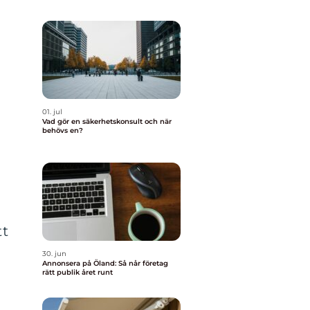
01. jul
Vad gör en säkerhetskonsult och när
behövs en?
tt
30. jun
Annonsera på Öland: Så når företag
rätt publik året runt