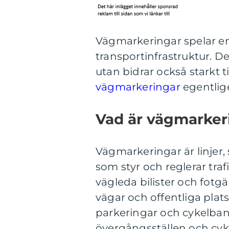
Vägmarkeringar spelar en
transportinfrastruktur. De 
utan bidrar också starkt 
vägmarkeringar
egentlig
Vad är vägmarker
Vägmarkeringar är linje
som styr och reglerar tra
vägleda bilister och fotg
vägar och offentliga plats
parkeringar och cykelbano
övergångsställen och cyke