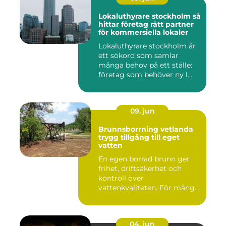
Lokaluthyrare stockholm så
hittar företag rätt partner
för kommersiella lokaler
Lokaluthyrare stockholm är
ett sökord som samlar
många behov på ett ställe:
företag som behöver ny l...
09. jun
Brunnsborrning vetlanda
trygg tillgång till eget
vatten
En egen borrad brunn ger
frihet, driftsäkerhet och
kontroll över
vattenkvaliteten. För många
fastigh...
04. jun