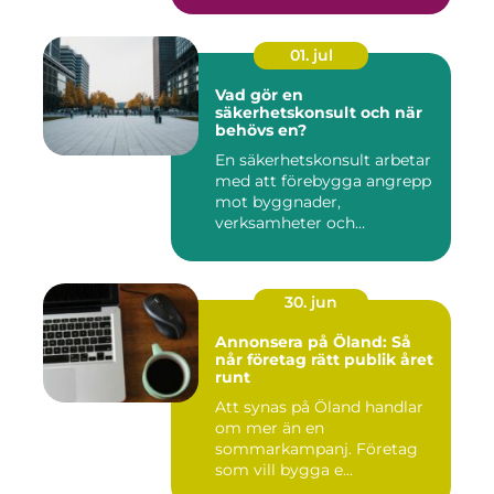
01. jul
Vad gör en
säkerhetskonsult och när
behövs en?
En säkerhetskonsult arbetar
med att förebygga angrepp
mot byggnader,
verksamheter och
människor. Fok...
30. jun
Annonsera på Öland: Så
når företag rätt publik året
runt
Att synas på Öland handlar
om mer än en
sommarkampanj. Företag
som vill bygga e...