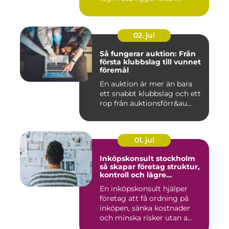
02. jul
Så fungerar auktion: Från
första klubbslag till vunnet
föremål
En auktion är mer än bara
ett snabbt klubbslag och ett
rop från auktionsförr&au...
01. jul
Inköpskonsult stockholm
så skapar företag struktur,
kontroll och lägre
kostnader
En inköpskonsult hjälper
företag att få ordning på
inköpen, sänka kostnader
och minska risker utan a...