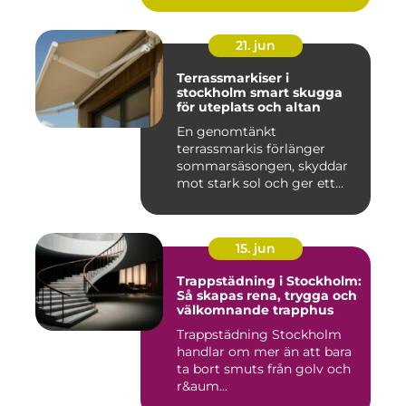
21. jun
Terrassmarkiser i
stockholm smart skugga
för uteplats och altan
En genomtänkt
terrassmarkis förlänger
sommarsäsongen, skyddar
mot stark sol och ger ett
behagligare ...
15. jun
Trappstädning i Stockholm:
Så skapas rena, trygga och
välkomnande trapphus
Trappstädning Stockholm
handlar om mer än att bara
ta bort smuts från golv och
r&aum...