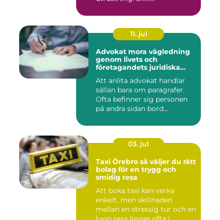
11. jul
Advokat mora vägledning
genom livets och
företagandets juridiska
frågor
Att anlita advokat handlar
sällan bara om paragrafer.
Ofta befinner sig personen
på andra sidan bord...
03. jul
Taxi Örebro så väljer du rätt
bolag för en trygg och
smidig resa
Att boka taxi kan verka
enkelt, men skillnaden
mellan en stressig tur och en
lugn resa ligger ofta i...