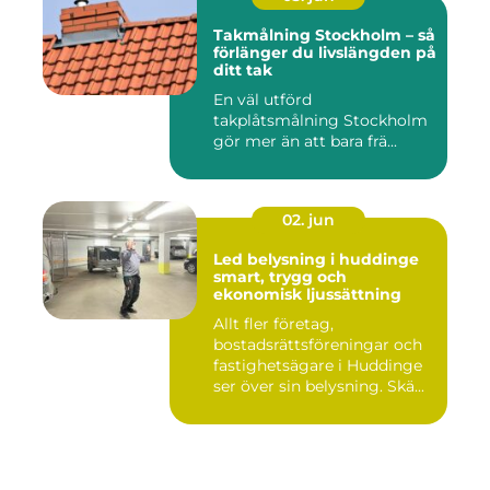
Takmålning Stockholm – så
förlänger du livslängden på
ditt tak
En väl utförd
takplåtsmålning Stockholm
gör mer än att bara frä...
02. jun
Led belysning i huddinge
smart, trygg och
ekonomisk ljussättning
Allt fler företag,
bostadsrättsföreningar och
fastighetsägare i Huddinge
ser över sin belysning. Skä...