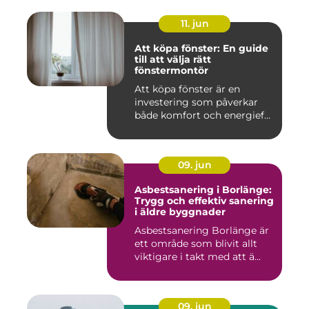
11. jun
Att köpa fönster: En guide
till att välja rätt
fönstermontör
Att köpa fönster är en
investering som påverkar
både komfort och energief...
09. jun
Asbestsanering i Borlänge:
Trygg och effektiv sanering
i äldre byggnader
Asbestsanering Borlänge är
ett område som blivit allt
viktigare i takt med att ä...
09. jun