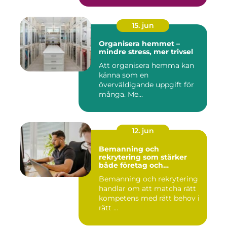
15. jun
Organisera hemmet –
mindre stress, mer trivsel
Att organisera hemma kan
känna som en
överväldigande uppgift för
många. Me...
12. jun
Bemanning och
rekrytering som stärker
både företag och
medarbetare
Bemanning och rekrytering
handlar om att matcha rätt
kompetens med rätt behov i
rätt ...