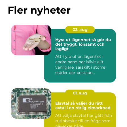
Fler nyheter
03. aug
Hyra ut lägenhet så gör du
det tryggt, lönsamt och
lagligt
Att hyra ut en lägenhet i
andra hand har blivit allt
vanligare, särskilt i större
städer där bostäde...
01. aug
Elavtal så väljer du rätt
avtal i en rörlig elmarknad
Att välja elavtal har gått från
rutinbeslut till en fråga som
påverkar både