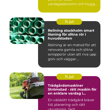
vardagsekonomi och trygg...
11. jul
Relining stockholm smart
lösning för slitna rör i
huvudstaden
Relining är en metod för att
renovera gamla och slitna
avloppsrör utan att riva upp
golv och väggar....
11. jul
Trädgårdsmaskiner
Strömstad - rätt maskin för
en enklare vardag i
trädgården
En välskött trädgård kräver
tid, planering och rätt
utrustning. Skill...