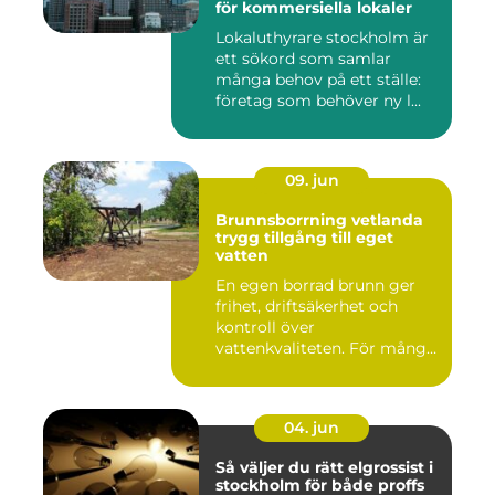
för kommersiella lokaler
Lokaluthyrare stockholm är
ett sökord som samlar
många behov på ett ställe:
företag som behöver ny l...
09. jun
Brunnsborrning vetlanda
trygg tillgång till eget
vatten
En egen borrad brunn ger
frihet, driftsäkerhet och
kontroll över
vattenkvaliteten. För många
fastigh...
04. jun
Så väljer du rätt elgrossist i
stockholm för både proffs