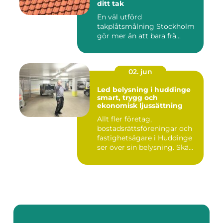
ditt tak
En väl utförd
takplåtsmålning Stockholm
gör mer än att bara frä...
02. jun
Led belysning i huddinge
smart, trygg och
ekonomisk ljussättning
Allt fler företag,
bostadsrättsföreningar och
fastighetsägare i Huddinge
ser över sin belysning. Skä...