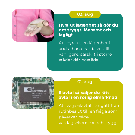
03. aug
Hyra ut lägenhet så gör du
det tryggt, lönsamt och
lagligt
Att hyra ut en lägenhet i
andra hand har blivit allt
vanligare, särskilt i större
städer där bostäde...
01. aug
Elavtal så väljer du rätt
avtal i en rörlig elmarknad
Att välja elavtal har gått från
rutinbeslut till en fråga som
påverkar både
vardagsekonomi och trygg...