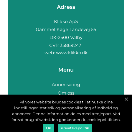
Adress
web:
www.klikko.dk
Menu
Annonsering
Om oss
Cookies
På vores website bruges cookies til at huske dine
indstillinger, statistik og personalisering af indhold og
Kontakta oss
annoncer. Denne information deles med tredjepart. Ved
Sitemap
fortsat brug af websiden godkender du cookiepolitikken.
Ok
Privatlivspolitik