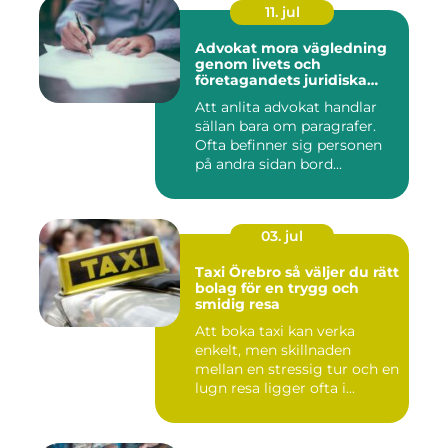
11. jul
Advokat mora vägledning
genom livets och
företagandets juridiska
frågor
Att anlita advokat handlar
sällan bara om paragrafer.
Ofta befinner sig personen
på andra sidan bord...
03. jul
Taxi Örebro så väljer du rätt
bolag för en trygg och
smidig resa
Att boka taxi kan verka
enkelt, men skillnaden
mellan en stressig tur och en
lugn resa ligger ofta i...