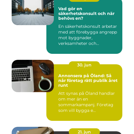
Vad gör en
säkerhetskonsult och när
behövs en?
En säkerhetskonsult arbetar
med att förebygga angrepp
mot byggnader,
verksamheter och
människor. Fok...
30. jun
Annonsera på Öland: Så
når företag rätt publik året
runt
Att synas på Öland handlar
om mer än en
sommarkampanj. Företag
som vill bygga e...
21. jun