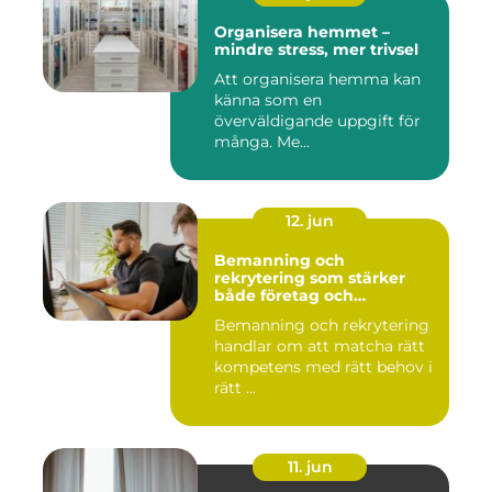
Organisera hemmet –
mindre stress, mer trivsel
Att organisera hemma kan
känna som en
överväldigande uppgift för
många. Me...
12. jun
Bemanning och
rekrytering som stärker
både företag och
medarbetare
Bemanning och rekrytering
handlar om att matcha rätt
kompetens med rätt behov i
rätt ...
11. jun