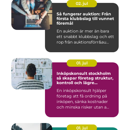
02. jul
Så fungerar auktion: Från
första klubbslag till vunnet
föremål
En auktion är mer än bara
ett snabbt klubbslag och ett
rop från auktionsförr&au...
01. jul
Inköpskonsult stockholm
så skapar företag struktur,
kontroll och lägre
kostnader
En inköpskonsult hjälper
företag att få ordning på
inköpen, sänka kostnader
och minska risker utan a...
01. jul