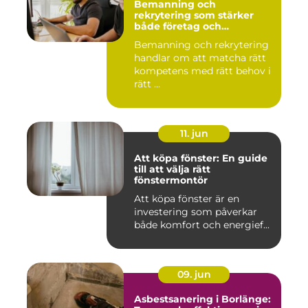
Bemanning och
rekrytering som stärker
både företag och
medarbetare
Bemanning och rekrytering
handlar om att matcha rätt
kompetens med rätt behov i
rätt ...
11. jun
Att köpa fönster: En guide
till att välja rätt
fönstermontör
Att köpa fönster är en
investering som påverkar
både komfort och energief...
09. jun
Asbestsanering i Borlänge: