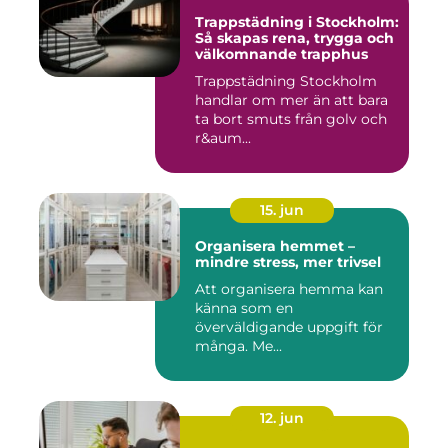
Trappstädning i Stockholm:
Så skapas rena, trygga och
välkomnande trapphus
Trappstädning Stockholm
handlar om mer än att bara
ta bort smuts från golv och
r&aum...
15. jun
Organisera hemmet –
mindre stress, mer trivsel
Att organisera hemma kan
känna som en
överväldigande uppgift för
många. Me...
12. jun