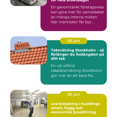
för hela arbetslaget
En genomtänkt företagsresa
kan göra mer för samarbetet
än många interna möten.
När människor får byt...
03. jun
Takmålning Stockholm – så
förlänger du livslängden på
ditt tak
En väl utförd
takplåtsmålning Stockholm
gör mer än att bara frä...
02. jun
Led belysning i huddinge
smart, trygg och
ekonomisk ljussättning