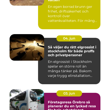
vatten
En egen borrad brunn ger
frihet, driftsäkerhet och
kontroll över
vattenkvaliteten. För många
fastigh...
04. jun
Så väljer du rätt elgrossist i
stockholm för både proffs
och privatpersoner
En elgrossist i Stockholm
spelar en större roll än
många tänker på. Bakom
varje trygg elinstallation...
03. jun
Företagsresa Örebro så
planerar du en lyckad resa