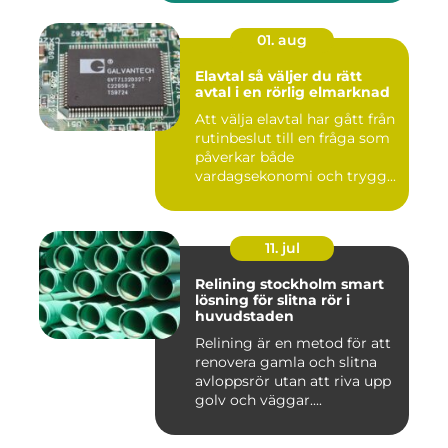
01. aug
Elavtal så väljer du rätt
avtal i en rörlig elmarknad
Att välja elavtal har gått från
rutinbeslut till en fråga som
påverkar både
vardagsekonomi och trygg...
11. jul
Relining stockholm smart
lösning för slitna rör i
huvudstaden
Relining är en metod för att
renovera gamla och slitna
avloppsrör utan att riva upp
golv och väggar....