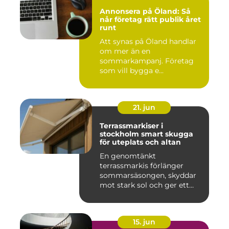
Annonsera på Öland: Så
når företag rätt publik året
runt
Att synas på Öland handlar
om mer än en
sommarkampanj. Företag
som vill bygga e...
21. jun
Terrassmarkiser i
stockholm smart skugga
för uteplats och altan
En genomtänkt
terrassmarkis förlänger
sommarsäsongen, skyddar
mot stark sol och ger ett
behagligare ...
15. jun