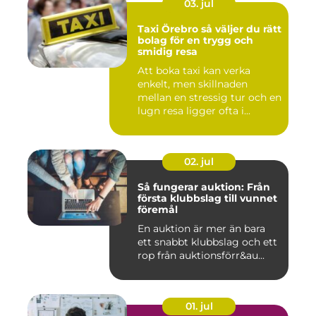
03. jul
Taxi Örebro så väljer du rätt
bolag för en trygg och
smidig resa
Att boka taxi kan verka
enkelt, men skillnaden
mellan en stressig tur och en
lugn resa ligger ofta i...
02. jul
Så fungerar auktion: Från
första klubbslag till vunnet
föremål
En auktion är mer än bara
ett snabbt klubbslag och ett
rop från auktionsförr&au...
01. jul