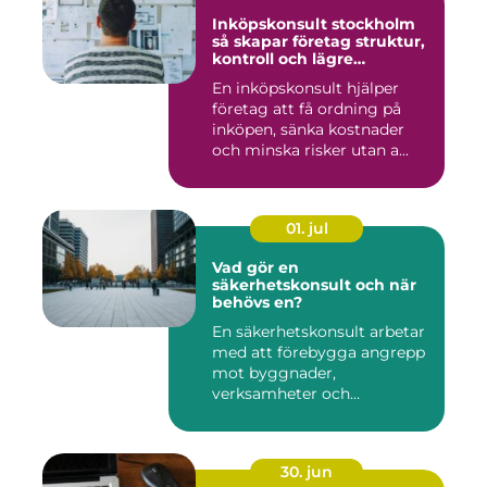
Inköpskonsult stockholm
så skapar företag struktur,
kontroll och lägre
kostnader
En inköpskonsult hjälper
företag att få ordning på
inköpen, sänka kostnader
och minska risker utan a...
01. jul
Vad gör en
säkerhetskonsult och när
behövs en?
En säkerhetskonsult arbetar
med att förebygga angrepp
mot byggnader,
verksamheter och
människor. Fok...
30. jun