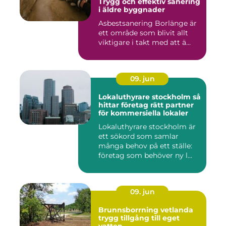
Trygg och effektiv sanering
i äldre byggnader
Asbestsanering Borlänge är
ett område som blivit allt
viktigare i takt med att ä...
09. jun
Lokaluthyrare stockholm så
hittar företag rätt partner
för kommersiella lokaler
Lokaluthyrare stockholm är
ett sökord som samlar
många behov på ett ställe:
företag som behöver ny l...
09. jun
Brunnsborrning vetlanda
trygg tillgång till eget