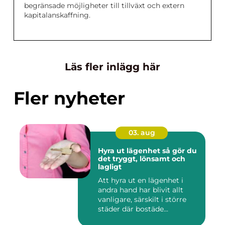
begränsade möjligheter till tillväxt och extern
kapitalanskaffning.
Läs fler inlägg här
Fler nyheter
03. aug
Hyra ut lägenhet så gör du
det tryggt, lönsamt och
lagligt
Att hyra ut en lägenhet i
andra hand har blivit allt
vanligare, särskilt i större
städer där bostäde...