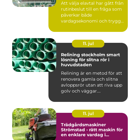
Att välja elavtal har gått från
rutinbeslut till en fråga som
påverkar både
vardagsekonomi och trygg...
11. jul
Relining stockholm smart
lösning för slitna rör i
huvudstaden
Relining är en metod för att
renovera gamla och slitna
avloppsrör utan att riva upp
golv och väggar....
11. jul
Trädgårdsmaskiner
Strömstad - rätt maskin för
en enklare vardag i
trädgården