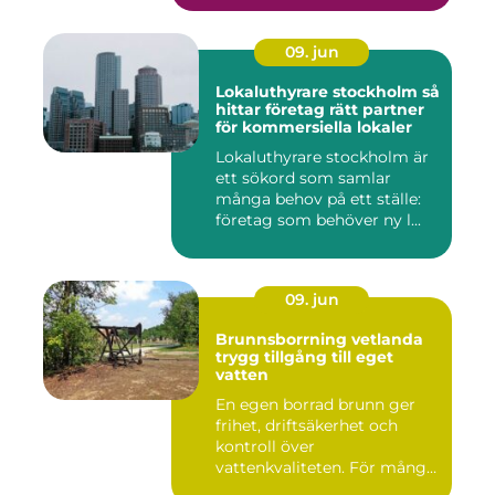
09. jun
Lokaluthyrare stockholm så
hittar företag rätt partner
för kommersiella lokaler
Lokaluthyrare stockholm är
ett sökord som samlar
många behov på ett ställe:
företag som behöver ny l...
09. jun
Brunnsborrning vetlanda
trygg tillgång till eget
vatten
En egen borrad brunn ger
frihet, driftsäkerhet och
kontroll över
vattenkvaliteten. För många
fastigh...