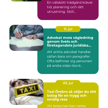
En välskött trädgård kräver
tid, planering och rätt
utrustning. Skill...
11. jul
Advokat mora vägledning
genom livets och
företagandets juridiska
frågor
Att anlita advokat handlar
sällan bara om paragrafer.
Ofta befinner sig personen
på andra sidan bord...
03. jul
Taxi Örebro så väljer du rätt
bolag för en trygg och
smidig resa
Att boka taxi kan verka