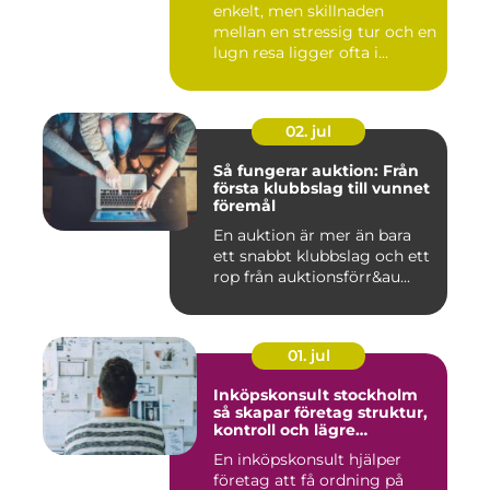
enkelt, men skillnaden
mellan en stressig tur och en
lugn resa ligger ofta i...
02. jul
Så fungerar auktion: Från
första klubbslag till vunnet
föremål
En auktion är mer än bara
ett snabbt klubbslag och ett
rop från auktionsförr&au...
01. jul
Inköpskonsult stockholm
så skapar företag struktur,
kontroll och lägre
kostnader
En inköpskonsult hjälper
företag att få ordning på