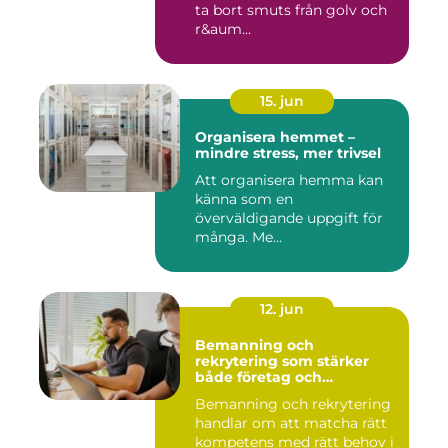
ta bort smuts från golv och
r&aum...
15. jun
Organisera hemmet –
mindre stress, mer trivsel
Att organisera hemma kan
känna som en
överväldigande uppgift för
många. Me...
12. jun
Bemanning och
rekrytering som stärker
både företag och
medarbetare
Bemanning och rekrytering
handlar om att matcha rätt
kompetens med rätt behov i