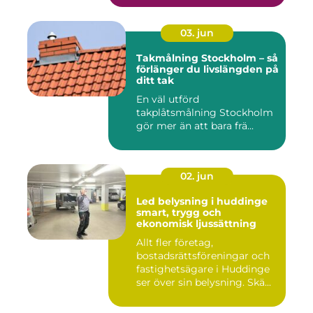
03. jun
Takmålning Stockholm – så
förlänger du livslängden på
ditt tak
En väl utförd
takplåtsmålning Stockholm
gör mer än att bara frä...
02. jun
Led belysning i huddinge
smart, trygg och
ekonomisk ljussättning
Allt fler företag,
bostadsrättsföreningar och
fastighetsägare i Huddinge
ser över sin belysning. Skä...