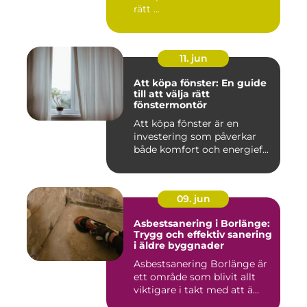
rätt ...
11. jun
Att köpa fönster: En guide
till att välja rätt
fönstermontör
Att köpa fönster är en
investering som påverkar
både komfort och energief...
09. jun
Asbestsanering i Borlänge:
Trygg och effektiv sanering
i äldre byggnader
Asbestsanering Borlänge är
ett område som blivit allt
viktigare i takt med att ä...