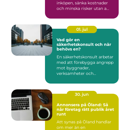
inköpen, sänka kostnader
och minska risker utan a...
01. jul
Vad gör en
säkerhetskonsult och när
behövs en?
En säkerhetskonsult arbetar
med att förebygga angrepp
mot byggnader,
verksamheter och
människor. Fok...
30. jun
Annonsera på Öland: Så
når företag rätt publik året
runt
Att synas på Öland handlar
om mer än en