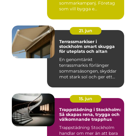
sommarkampanj. Företag
som vill bygga e...
21. jun
Terrassmarkiser i
stockholm smart skugga
för uteplats och altan
En genomtänkt
terrassmarkis förlänger
sommarsäsongen, skyddar
mot stark sol och ger ett
behagligare ...
15. jun
Trappstädning i Stockholm:
Så skapas rena, trygga och
välkomnande trapphus
Trappstädning Stockholm
handlar om mer än att bara