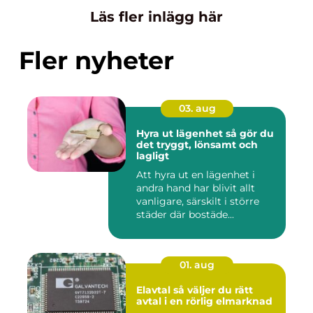
Läs fler inlägg här
Fler nyheter
03. aug
Hyra ut lägenhet så gör du
det tryggt, lönsamt och
lagligt
Att hyra ut en lägenhet i
andra hand har blivit allt
vanligare, särskilt i större
städer där bostäde...
01. aug
Elavtal så väljer du rätt
avtal i en rörlig elmarknad