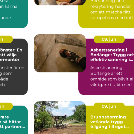
sera
Bemanning och
n känna
rekrytering handlar
om att matcha rätt
gande
kompetens med rätt
ör många.
behov i rätt ...
un
09. jun
fönster: En
Asbestsanering i
att välja
Borlänge: Trygg oc
termontör
effektiv sanering i
äldre byggnader
önster är en
Asbestsanering
ng som
Borlänge är ett
både
område som blivit al
ch
viktigare i takt med
att ä...
jun
09. jun
rare
Brunnsborrning
tar
vetlanda trygg
tt partner
tillgång till eget
rsiella
vatten