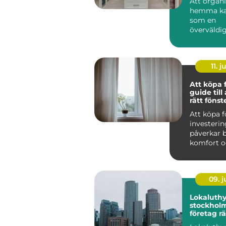
Att organi
hemma ka
som en
överväldi
uppgift f
Me...
11. j
Att köpa 
guide till 
rätt föns
Att köpa f
investeri
påverkar 
komfort o
energief...
09. 
Lokaluthy
stockholm så hit
företag rä
för komme