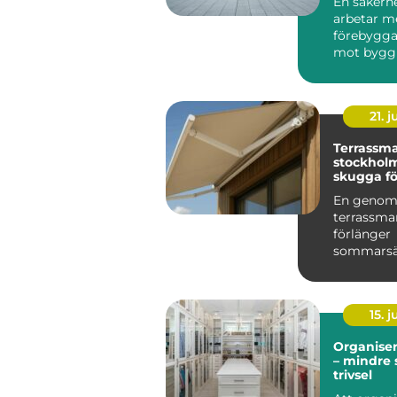
En säkerh
arbetar m
förebygga
mot bygg
verksamhe
människor.
21. j
Terrassma
stockholm sma
skugga fö
och altan
En genom
terrassma
förlänger
sommarsä
skyddar m
och ger et
behagligare
15. j
Organise
– mindre 
trivsel