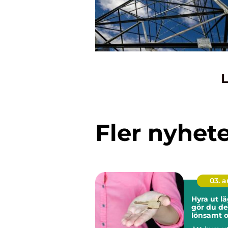
L
Fler nyhet
03. 
Hyra ut lä
gör du de
lönsamt o