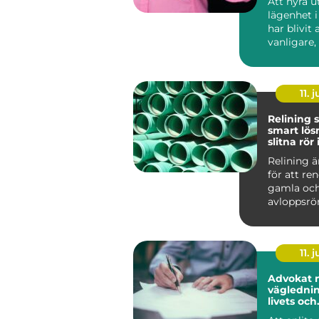
Att hyra u
lägenhet 
har blivit a
vanligare, 
större stä
bostäde...
11. j
Relining 
smart lös
slitna rör 
huvudsta
Relining 
för att re
gamla och
avloppsrör
riva upp g
väggar....
11. j
Advokat 
vägledni
livets och
företaga