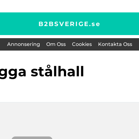
B2BSVERIGE.
se
Annonsering
Om Oss
Cookies
Kontakta Oss
ygga stålhall