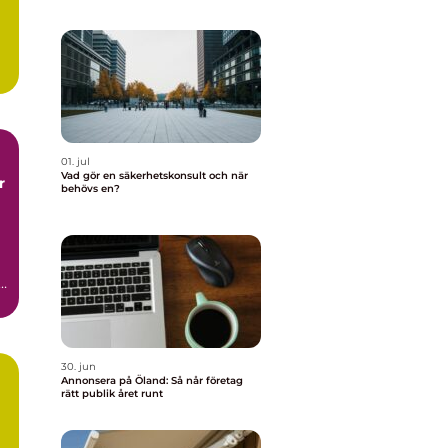
01. jul
Vad gör en säkerhetskonsult och när
behövs en?
.
30. jun
Annonsera på Öland: Så når företag
rätt publik året runt