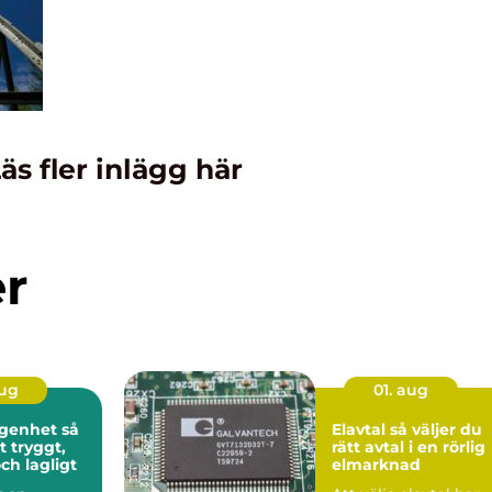
äs fler inlägg här
er
aug
01. aug
genhet så
Elavtal så väljer du
t tryggt,
rätt avtal i en rörlig
ch lagligt
elmarknad