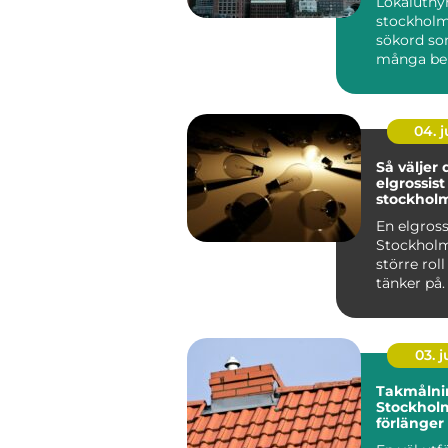
Lokaluthy
lokaler
stockholm
sökord so
många beh
ställe: fö
behöver ny 
04. 
Så väljer 
elgrossist 
stockholm
proffs oc
En elgrossi
privatper
Stockholm
större rol
tänker på
varje tryg
elinstallati
03. 
Takmålni
Stockholm
förlänger
livslängd