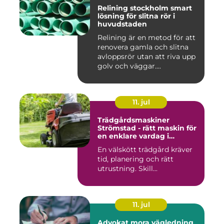
Relining stockholm smart
lösning för slitna rör i
huvudstaden
Relining är en metod för att
renovera gamla och slitna
avloppsrör utan att riva upp
golv och väggar....
11. jul
Trädgårdsmaskiner
Strömstad - rätt maskin för
en enklare vardag i
trädgården
En välskött trädgård kräver
tid, planering och rätt
utrustning. Skill...
11. jul
Advokat mora vägledning