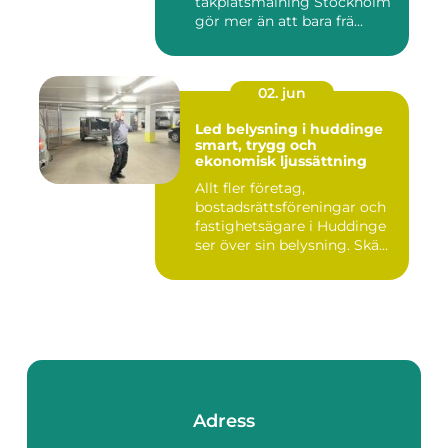
takplåtsmålning Stockholm
gör mer än att bara frä...
02. jun
Led belysning i huddinge
smart, trygg och
ekonomisk ljussättning
Allt fler företag,
bostadsrättsföreningar och
fastighetsägare i Huddinge
ser över sin belysning. Skä...
Adress