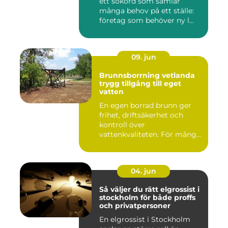
ett sökord som samlar
många behov på ett ställe:
företag som behöver ny l...
09. jun
Brunnsborrning vetlanda
trygg tillgång till eget
vatten
En egen borrad brunn ger
frihet, driftsäkerhet och
kontroll över
vattenkvaliteten. För många
fastigh...
04. jun
Så väljer du rätt elgrossist i
stockholm för både proffs
och privatpersoner
En elgrossist i Stockholm