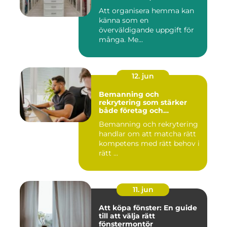
Att organisera hemma kan
känna som en
överväldigande uppgift för
många. Me...
12. jun
Bemanning och
rekrytering som stärker
både företag och
medarbetare
Bemanning och rekrytering
handlar om att matcha rätt
kompetens med rätt behov i
rätt ...
11. jun
Att köpa fönster: En guide
till att välja rätt
fönstermontör