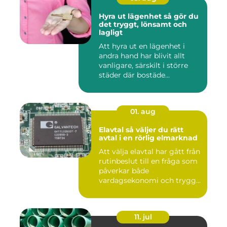
Hyra ut lägenhet så gör du
det tryggt, lönsamt och
lagligt
Att hyra ut en lägenhet i
andra hand har blivit allt
vanligare, särskilt i större
städer där bostäde...
01. aug
Elavtal så väljer du rätt
avtal i en rörlig elmarknad
Att välja elavtal har gått från
rutinbeslut till en fråga som
påverkar både
vardagsekonomi och trygg...
11. jul