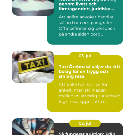
genom livets och
företagandets juridiska
frågor
Att anlita advokat handlar
sällan bara om paragrafer.
Ofta befinner sig personen
på andra sidan bord...
03. jul
Taxi Örebro så väljer du rätt
bolag för en trygg och
smidig resa
Att boka taxi kan verka
enkelt, men skillnaden
mellan en stressig tur och en
lugn resa ligger ofta i...
02. jul
Så fungerar auktion: Från