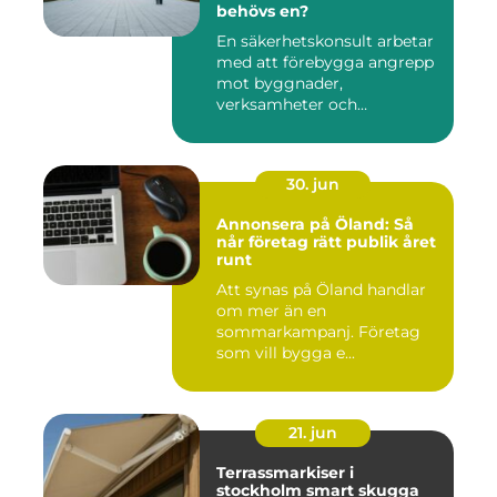
behövs en?
En säkerhetskonsult arbetar
med att förebygga angrepp
mot byggnader,
verksamheter och
människor. Fok...
30. jun
Annonsera på Öland: Så
når företag rätt publik året
runt
Att synas på Öland handlar
om mer än en
sommarkampanj. Företag
som vill bygga e...
21. jun
Terrassmarkiser i
stockholm smart skugga