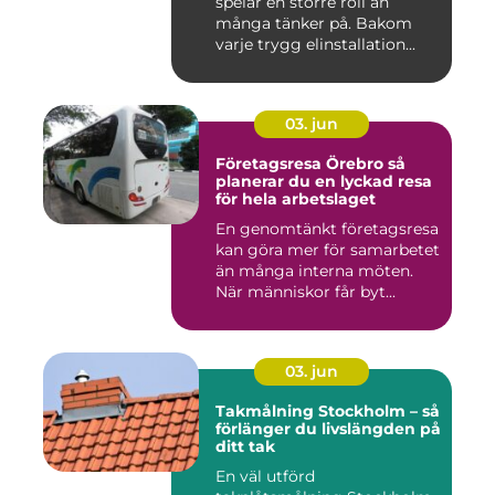
spelar en större roll än
många tänker på. Bakom
varje trygg elinstallation...
03. jun
Företagsresa Örebro så
planerar du en lyckad resa
för hela arbetslaget
En genomtänkt företagsresa
kan göra mer för samarbetet
än många interna möten.
När människor får byt...
03. jun
Takmålning Stockholm – så
förlänger du livslängden på
ditt tak
En väl utförd