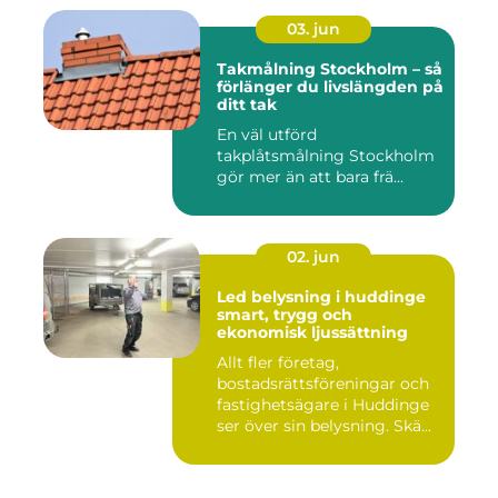
03. jun
Takmålning Stockholm – så
förlänger du livslängden på
ditt tak
En väl utförd
takplåtsmålning Stockholm
gör mer än att bara frä...
02. jun
Led belysning i huddinge
smart, trygg och
ekonomisk ljussättning
Allt fler företag,
bostadsrättsföreningar och
fastighetsägare i Huddinge
ser över sin belysning. Skä...