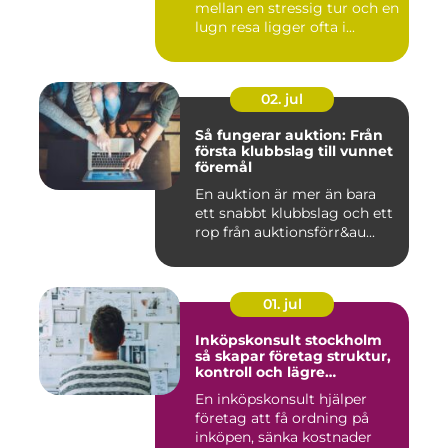
mellan en stressig tur och en
lugn resa ligger ofta i...
02. jul
Så fungerar auktion: Från
första klubbslag till vunnet
föremål
En auktion är mer än bara
ett snabbt klubbslag och ett
rop från auktionsförr&au...
01. jul
Inköpskonsult stockholm
så skapar företag struktur,
kontroll och lägre
kostnader
En inköpskonsult hjälper
företag att få ordning på
inköpen, sänka kostnader