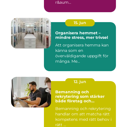
r&aum...
15. jun
Organisera hemmet –
mindre stress, mer trivsel
Att organisera hemma kan
känna som en
överväldigande uppgift för
många. Me...
12. jun
Bemanning och
rekrytering som stärker
både företag och
medarbetare
Bemanning och rekrytering
handlar om att matcha rätt
kompetens med rätt behov i
rätt ...