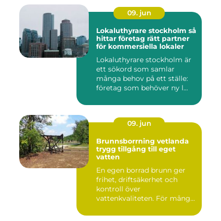
09. jun
Lokaluthyrare stockholm så
hittar företag rätt partner
för kommersiella lokaler
Lokaluthyrare stockholm är
ett sökord som samlar
många behov på ett ställe:
företag som behöver ny l...
09. jun
Brunnsborrning vetlanda
trygg tillgång till eget
vatten
En egen borrad brunn ger
frihet, driftsäkerhet och
kontroll över
vattenkvaliteten. För många
fastigh...