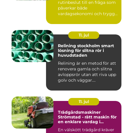
rutinbeslut till en fråga som
påverkar både
vardagsekonomi och trygg...
11. jul
Relining stockholm smart
lösning för slitna rör i
huvudstaden
Relining är en metod för att
renovera gamla och slitna
avloppsrör utan att riva upp
golv och väggar....
11. jul
Trädgårdsmaskiner
Strömstad - rätt maskin för
en enklare vardag i
trädgården
En välskött trädgård kräver