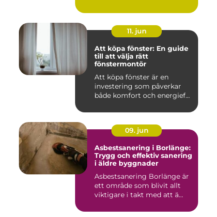
11. jun
Att köpa fönster: En guide
till att välja rätt
fönstermontör
Att köpa fönster är en
investering som påverkar
både komfort och energief...
09. jun
Asbestsanering i Borlänge:
Trygg och effektiv sanering
i äldre byggnader
Asbestsanering Borlänge är
ett område som blivit allt
viktigare i takt med att ä...