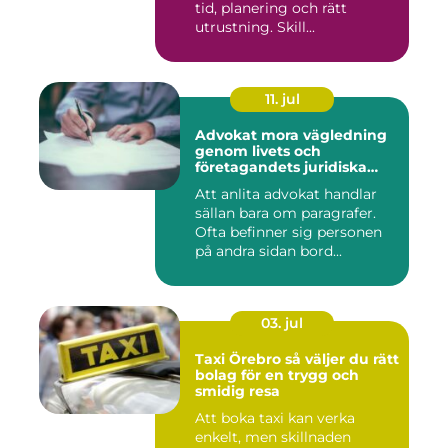
tid, planering och rätt
utrustning. Skill...
11. jul
Advokat mora vägledning
genom livets och
företagandets juridiska
frågor
Att anlita advokat handlar
sällan bara om paragrafer.
Ofta befinner sig personen
på andra sidan bord...
03. jul
Taxi Örebro så väljer du rätt
bolag för en trygg och
smidig resa
Att boka taxi kan verka
enkelt, men skillnaden