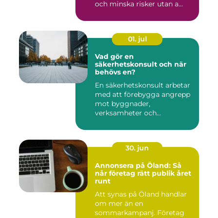
och minska risker utan a...
01. jul
Vad gör en
säkerhetskonsult och när
behövs en?
En säkerhetskonsult arbetar
med att förebygga angrepp
mot byggnader,
verksamheter och
människor. Fok...
30. jun
Annonsera på Öland: Så
når företag rätt publik året
runt
Att synas på Öland handlar
om mer än en
sommarkampanj. Företag