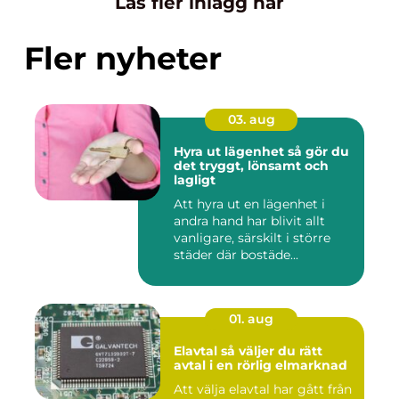
Läs fler inlägg här
Fler nyheter
03. aug
Hyra ut lägenhet så gör du
det tryggt, lönsamt och
lagligt
Att hyra ut en lägenhet i
andra hand har blivit allt
vanligare, särskilt i större
städer där bostäde...
01. aug
Elavtal så väljer du rätt
avtal i en rörlig elmarknad
Att välja elavtal har gått från