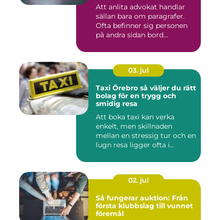
frågor
Att anlita advokat handlar
sällan bara om paragrafer.
Ofta befinner sig personen
på andra sidan bord...
03. jul
Taxi Örebro så väljer du rätt
bolag för en trygg och
smidig resa
Att boka taxi kan verka
enkelt, men skillnaden
mellan en stressig tur och en
lugn resa ligger ofta i...
02. jul
Så fungerar auktion: Från
första klubbslag till vunnet
föremål