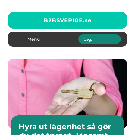
B2BSVERIGE.
se
Menu
Hyra ut lägenhet så gör