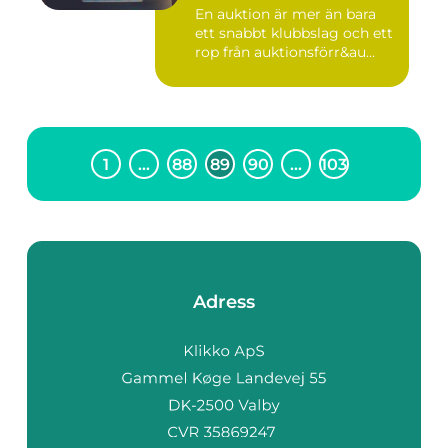
En auktion är mer än bara
ett snabbt klubbslag och ett
rop från auktionsförr&au...
1
…
88
89
90
…
103
Adress