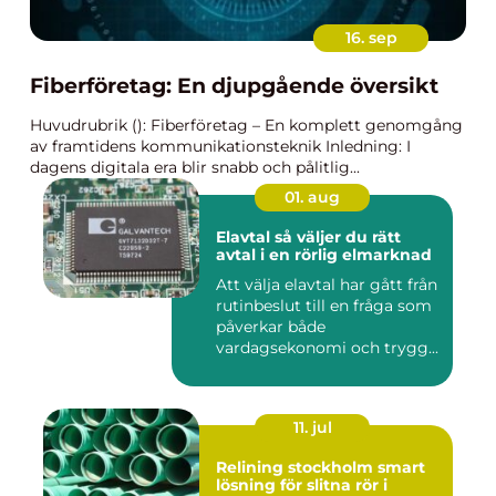
16. sep
Fiberföretag: En djupgående översikt
Huvudrubrik (): Fiberföretag – En komplett genomgång
av framtidens kommunikationsteknik Inledning: I
dagens digitala era blir snabb och pålitlig...
01. aug
Elavtal så väljer du rätt
avtal i en rörlig elmarknad
Att välja elavtal har gått från
rutinbeslut till en fråga som
påverkar både
vardagsekonomi och trygg...
11. jul
Relining stockholm smart
lösning för slitna rör i