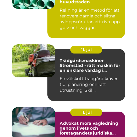
huvudstaden
Relining är en metod för att
renovera gamla och slitna
avloppsrör utan att riva upp
golv och väggar....
11. jul
Trädgårdsmaskiner
Strömstad - rätt maskin för
en enklare vardag i
trädgården
En välskött trädgård kräver
tid, planering och rätt
utrustning. Skill...
11. jul
Advokat mora vägledning
genom livets och
företagandets juridiska