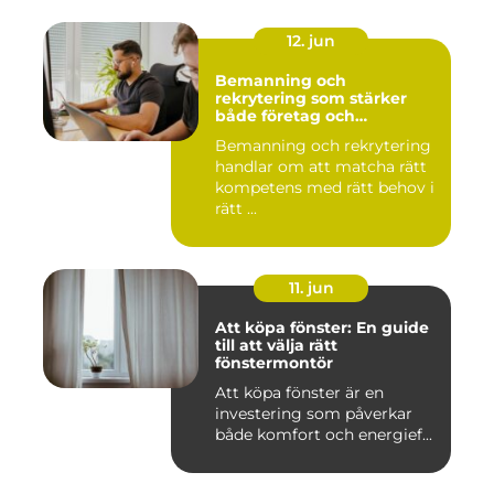
12. jun
Bemanning och
rekrytering som stärker
både företag och
medarbetare
Bemanning och rekrytering
handlar om att matcha rätt
kompetens med rätt behov i
rätt ...
11. jun
Att köpa fönster: En guide
till att välja rätt
fönstermontör
Att köpa fönster är en
investering som påverkar
både komfort och energief...