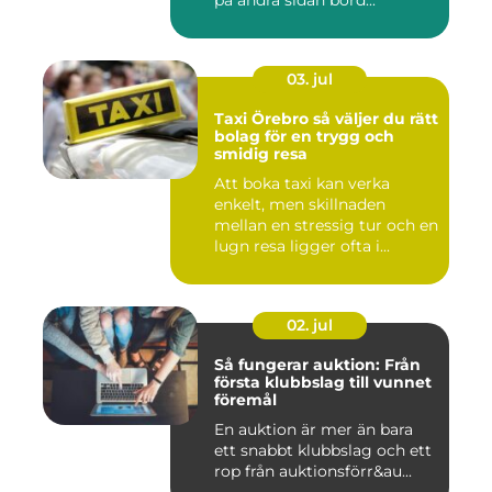
på andra sidan bord...
03. jul
Taxi Örebro så väljer du rätt
bolag för en trygg och
smidig resa
Att boka taxi kan verka
enkelt, men skillnaden
mellan en stressig tur och en
lugn resa ligger ofta i...
02. jul
Så fungerar auktion: Från
första klubbslag till vunnet
föremål
En auktion är mer än bara
ett snabbt klubbslag och ett
rop från auktionsförr&au...