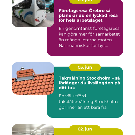
Företagsresa Örebro så
planerar du en lyckad resa
för hela arbetslaget
En genomtänkt företagsresa
kan göra mer för samarbetet
än många interna möten.
När människor får byt...
03. jun
Takmålning Stockholm – så
förlänger du livslängden på
ditt tak
En väl utförd
takplåtsmålning Stockholm
gör mer än att bara frä...
02. jun