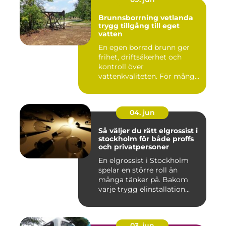
Brunnsborrning vetlanda
trygg tillgång till eget
vatten
En egen borrad brunn ger
frihet, driftsäkerhet och
kontroll över
vattenkvaliteten. För många
fastigh...
04. jun
Så väljer du rätt elgrossist i
stockholm för både proffs
och privatpersoner
En elgrossist i Stockholm
spelar en större roll än
många tänker på. Bakom
varje trygg elinstallation...
03. jun