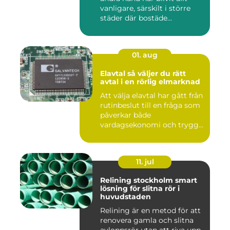
vanligare, särskilt i större
städer där bostäde...
01. aug
Elavtal så väljer du rätt
avtal i en rörlig elmarknad
Att välja elavtal har gått från
rutinbeslut till en fråga som
påverkar både
vardagsekonomi och trygg...
11. jul
Relining stockholm smart
lösning för slitna rör i
huvudstaden
Relining är en metod för att
renovera gamla och slitna