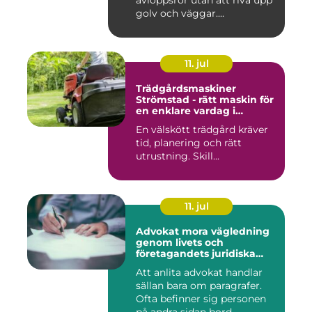
avloppsrör utan att riva upp
golv och väggar....
11. jul
Trädgårdsmaskiner
Strömstad - rätt maskin för
en enklare vardag i
trädgården
En välskött trädgård kräver
tid, planering och rätt
utrustning. Skill...
11. jul
Advokat mora vägledning
genom livets och
företagandets juridiska
frågor
Att anlita advokat handlar
sällan bara om paragrafer.
Ofta befinner sig personen