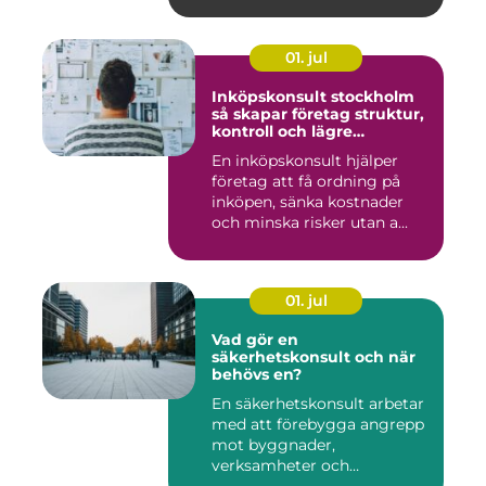
01. jul
Inköpskonsult stockholm
så skapar företag struktur,
kontroll och lägre
kostnader
En inköpskonsult hjälper
företag att få ordning på
inköpen, sänka kostnader
och minska risker utan a...
01. jul
Vad gör en
säkerhetskonsult och när
behövs en?
En säkerhetskonsult arbetar
med att förebygga angrepp
mot byggnader,
verksamheter och