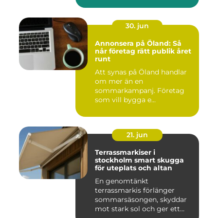
människor. Fok...
30. jun
Annonsera på Öland: Så
når företag rätt publik året
runt
Att synas på Öland handlar
om mer än en
sommarkampanj. Företag
som vill bygga e...
21. jun
Terrassmarkiser i
stockholm smart skugga
för uteplats och altan
En genomtänkt
terrassmarkis förlänger
sommarsäsongen, skyddar
mot stark sol och ger ett