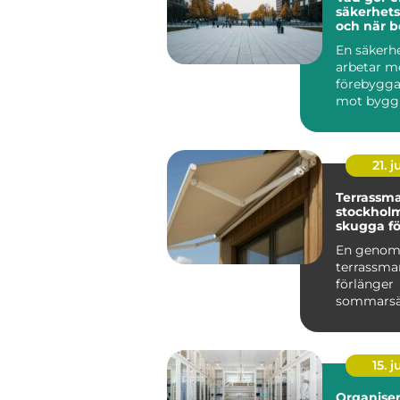
säkerhets
och när b
En säkerh
arbetar m
förebygga
mot bygg
verksamhe
människor.
21. j
Terrassma
stockholm sma
skugga fö
och altan
En genom
terrassma
förlänger
sommarsä
skyddar m
och ger et
behagligare
15. j
Organise