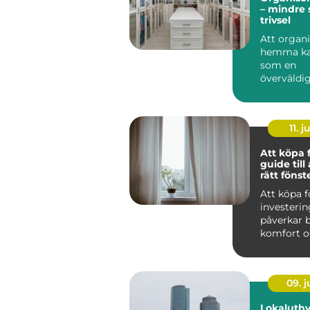
– mindre 
trivsel
Att organi
hemma ka
som en
överväldi
uppgift f
Me...
11. j
Att köpa 
guide till 
rätt föns
Att köpa f
investeri
påverkar 
komfort o
energief...
09. 
Lokaluthy