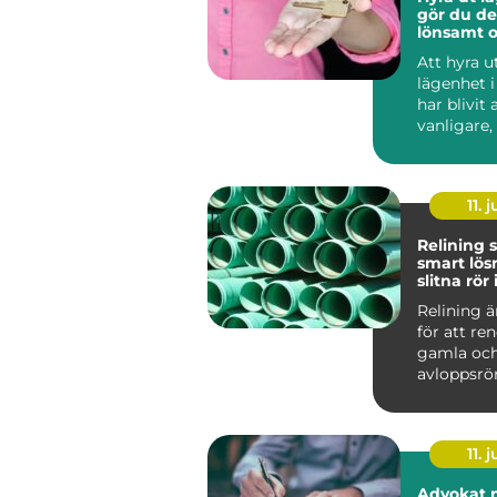
gör du de
lönsamt o
Att hyra u
lägenhet 
har blivit a
vanligare, 
större stä
bostäde...
11. j
Relining 
smart lös
slitna rör 
huvudsta
Relining 
för att re
gamla och
avloppsrör
riva upp g
väggar....
11. j
Advokat 