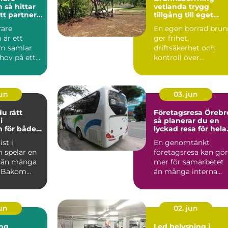
tar
vetlanda trygg
tt partner
tillgång till eget
rsiella
vatten
rare
En egen borrad brun
 är ett
ger frihet,
m samlar
driftsäkerhet och
ov på ett
kontroll över
retag som
vattenkvaliteten. För
l...
många fastigh...
jun
03. jun
du rätt
Företagsresa Örebr
i
så planerar du en
 för både
lyckad resa för hela
h
arbetslaget
st i
En genomtänkt
soner
 spelar en
företagsresa kan gör
l än många
mer för samarbetet
. Bakom
än många interna
g
möten. När
on...
människor får byt...
jun
02. jun
ng
Led belysning i