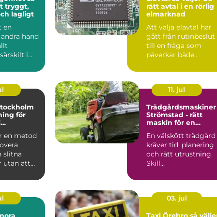
t tryggt,
rätt avtal i en rörlig
ch lagligt
elmarknad
t en
Att välja elavtal har
i andra hand
gått från rutinbeslut
llt
till en fråga som
särskilt i
påverkar både
der där
vardagsekonomi oc
trygg...
ul
11. jul
stockholm
Trädgårdsmaskiner
ning för
Strömstad - rätt
i
maskin för en
den
enklare vardag i
är en metod
En välskött trädgård
trädgården
novera
kräver tid, planering
 slitna
och rätt utrustning.
 utan att
Skill...
olv och
ul
03. jul
mora
Taxi Örebro så väljer