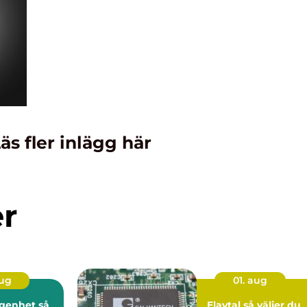
äs fler inlägg här
er
aug
01. aug
genhet så
Elavtal så väljer du