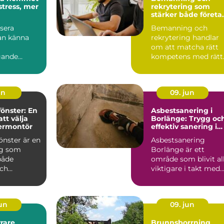
stress, mer
rekrytering som
stärker både företa
och medarbetare
sera
Bemanning och
n känna
rekrytering handlar
om att matcha rätt
gande
kompetens med rätt
ör många.
behov i rätt ...
un
09. jun
fönster: En
Asbestsanering i
att välja
Borlänge: Trygg oc
termontör
effektiv sanering i
äldre byggnader
önster är en
Asbestsanering
ng som
Borlänge är ett
både
område som blivit al
ch
viktigare i takt med
att ä...
jun
09. jun
rare
Brunnsborrning