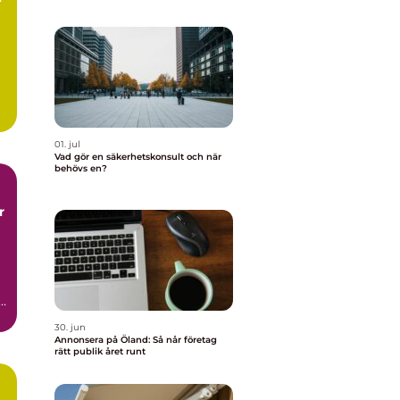
01. jul
Vad gör en säkerhetskonsult och när
behövs en?
.
30. jun
Annonsera på Öland: Så når företag
rätt publik året runt