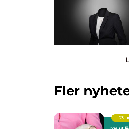
L
Fler nyhet
03. 
Hyra ut lä